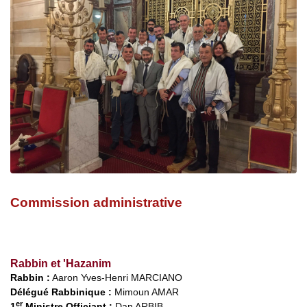
Commission administrative
Rabbin et 'Hazanim
Rabbin :
Aaron Yves-Henri MARCIANO
Délégué Rabbinique :
Mimoun AMAR
er
1
Ministre Officiant
:
Dan ARBIB