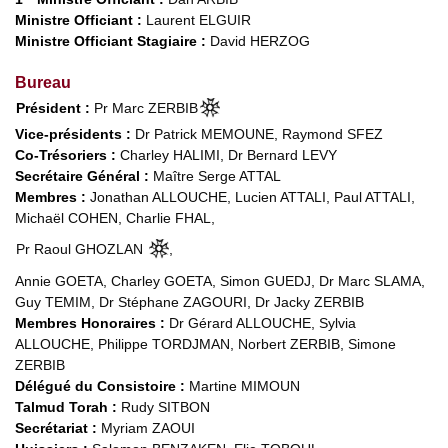
Ministre Officiant :
Laurent ELGUIR
Ministre Officiant Stagiaire :
David HERZOG
Bureau
Président :
Pr Marc ZERBIB
Vice-présidents :
Dr Patrick MEMOUNE, Raymond SFEZ
Co-Trésoriers :
Charley HALIMI, Dr Bernard LEVY
Secrétaire Général :
Maître Serge ATTAL
Membres :
Jonathan ALLOUCHE, Lucien ATTALI, Paul ATTALI,
Michaël COHEN, Charlie FHAL,
Pr Raoul GHOZLAN
,
Annie GOETA, Charley GOETA, Simon GUEDJ, Dr Marc SLAMA,
Guy TEMIM, Dr Stéphane ZAGOURI, Dr Jacky ZERBIB
Membres Honoraires :
Dr Gérard ALLOUCHE, Sylvia
ALLOUCHE, Philippe TORDJMAN, Norbert ZERBIB, Simone
ZERBIB
Délégué du Consistoire :
Martine MIMOUN
Talmud Torah :
Rudy SITBON
Secrétariat :
Myriam ZAOUI