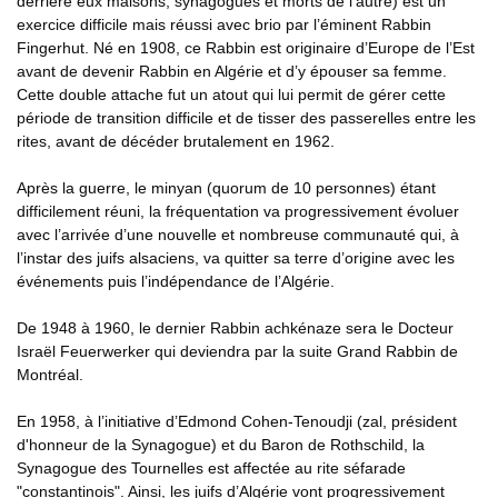
derrière eux maisons, synagogues et morts de l’autre) est un
exercice difficile mais réussi avec brio par l’éminent Rabbin
Fingerhut. Né en 1908, ce Rabbin est originaire d’Europe de l’Est
avant de devenir Rabbin en Algérie et d’y épouser sa femme.
Cette double attache fut un atout qui lui permit de gérer cette
période de transition difficile et de tisser des passerelles entre les
rites, avant de décéder brutalement en 1962.
Après la guerre, le minyan (quorum de 10 personnes) étant
difficilement réuni, la fréquentation va progressivement évoluer
avec l’arrivée d’une nouvelle et nombreuse communauté qui, à
l’instar des juifs alsaciens, va quitter sa terre d’origine avec les
événements puis l’indépendance de l’Algérie.
De 1948 à 1960, le dernier Rabbin achkénaze sera le Docteur
Israël Feuerwerker qui deviendra par la suite Grand Rabbin de
Montréal.
En 1958, à l’initiative d’Edmond Cohen-Tenoudji (zal, président
d'honneur de la Synagogue) et du Baron de Rothschild, la
Synagogue des Tournelles est affectée au rite séfarade
"constantinois". Ainsi, les juifs d’Algérie vont progressivement