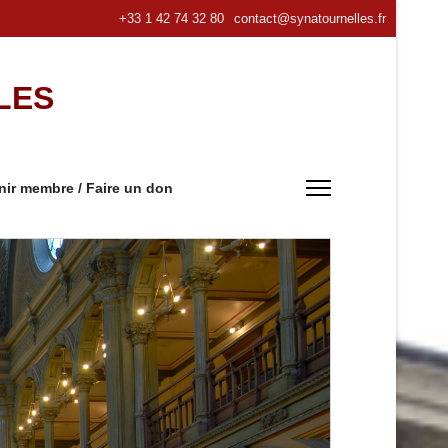
+33 1 42 74 32 80
contact@synatournelles.fr
LES
nir membre / Faire un don