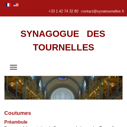
+33 1 42 74 32 80
contact@synatournelles.fr
SYNAGOGUE DES
TOURNELLES
Coutumes
Préambule