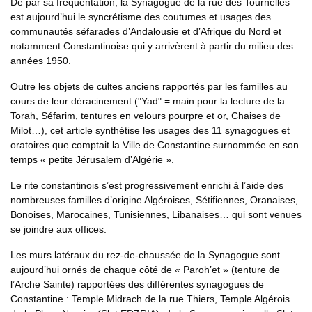
De par sa fréquentation, la Synagogue de la rue des Tournelles
est aujourd’hui le syncrétisme des coutumes et usages des
communautés séfarades d’Andalousie et d’Afrique du Nord et
notamment Constantinoise qui y arrivèrent à partir du milieu des
années 1950.
Outre les objets de cultes anciens rapportés par les familles au
cours de leur déracinement ("Yad" = main pour la lecture de la
Torah, Séfarim, tentures en velours pourpre et or, Chaises de
Milot…), cet article synthétise les usages des 11 synagogues et
oratoires que comptait la Ville de Constantine surnommée en son
temps « petite Jérusalem d’Algérie ».
Le rite constantinois s’est progressivement enrichi à l’aide des
nombreuses familles d’origine Algéroises, Sétifiennes, Oranaises,
Bonoises, Marocaines, Tunisiennes, Libanaises… qui sont venues
se joindre aux offices.
Les murs latéraux du rez-de-chaussée de la Synagogue sont
aujourd’hui ornés de chaque côté de « Paroh’et » (tenture de
l’Arche Sainte) rapportées des différentes synagogues de
Constantine : Temple Midrach de la rue Thiers, Temple Algérois