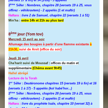
(versets 17 à fin) et 34 (1-26)
- 5 appelés
ème
2
Séfer :
Nombres, chapitre 28 (versets 19 à 25, vous
offirez - véhikravtem) - 2 appelés (1 et maftir)
Haftara :
livre 2 de Samuel, chapitre 22 (versets 1 à 51)
Min'ha :
entre 14h et 21h au plus tard
ème
8
jour (Yom tov)
Mercredi
15 avril au soir
Allumage des bougies à partir d'une flamme existante
à
21h30,
suivi de Arvit (office du soir)
Jeudi
16 avril
Cha'harit suivi de Moussaf :
offices du matin et
supplémentaire
(Chéma avant 9h45)
Hallel abrégé
Lecture de la Torah
er
1
Séfer :
Deutéronome chapitres 15 (versets 19 à fin) et 16
(versets 1 à 17)
- 5 appelés (kol habé'hor...)
ème
2
Séfer :
Nombres, chapitre 28 (versets 19 à 25, vous
offirez - véhikravtem) - 2 appelés (1 et maftir)
Haftara :
livre du prophète Isaïe, chapitre 10 (verset 32) à