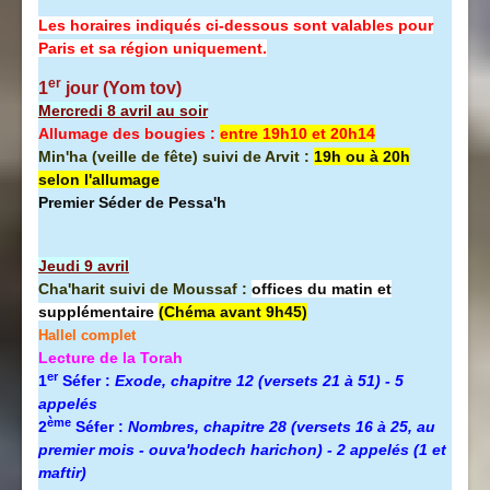
Les horaires indiqués ci-dessous sont valables pour
Paris et sa région uniquement.
er
1
jour (Yom tov)
Mercredi 8 avril au soir
Allumage des bougies :
entre 19h10 et 20h14
Min'ha (veille de fête) suivi de Arvit :
19h ou à 20h
selon l'allumage
Premier Séder de Pessa'h
Jeudi 9 avril
Cha'harit suivi de Moussaf :
offices du matin et
supplémentaire
(Chéma avant 9h45)
Hallel complet
Lecture de la Torah
er
1
Séfer :
Exode, chapitre 12 (versets 21 à 51) - 5
appelés
ème
2
Séfer :
Nombres, chapitre 28 (versets 16 à 25, au
premier mois - ouva'hodech harichon) - 2 appelés (1 et
maftir)