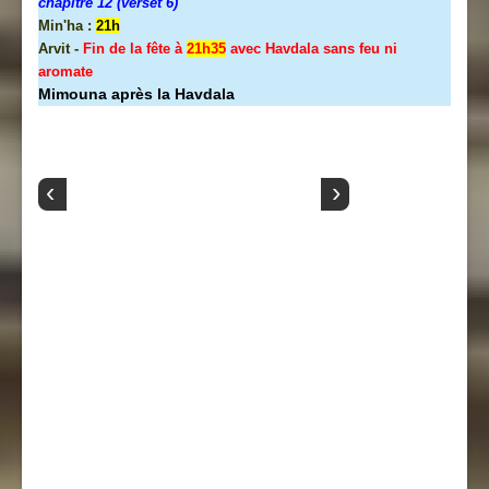
chapitre 12 (verset 6)
Min'ha :
21h
Arvit -
Fin de la fête à
21h35
avec Havdala sans feu ni
aromate
Mimouna après la Havdala
‹
›