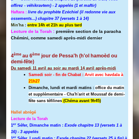
offirez - véhikravtem) - 2 appelés (1 et maftir)
Haftara :
livre du prophète Ezéchiel (il redonne vie aux
ossements...) chapitre 37 (versets 1 à 14)
Min'ha :
entre 14h et 21h au plus tard
Lecture de la Torah :
première section de la paracha
Chémini, comme samedi après-midi dernier
ème
ème
4
au 6
jour de Pessa'h (h'ol hamoèd ou
demi-fête)
Du samedi 11 avril au soir au mardi 14 avril après-midi
Samedi soir - fin de Chabat :
A
rvit avec havdala à
21h27
Dimanche, lundi et mardi matins :
office du matin
et supplémentaire - Cha'h'arit et Moussaf de demi-
fête sans téfilines
(Chéma avant 9h45)
Hallel abrégé
Lecture de la Torah
er
1
Séfer, Dimanche matin :
Exode chapitre 13 (versets 1 à
16)
- 3 appelés
er
1
Séfer, Lundi matin :
Exode chapitre 22 (versets 25 à fin) à