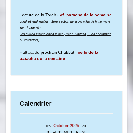
Lecture de la Torah -
cf. paracha de la semaine
Lundi et jeudi matins :
1ère section de la paracha de la semaine
lue
- 3 appelés
Les autres matins selon le cas (Roch 'Hodech, ... se conformer
au calendrier)
Haftara du prochain Chabbat :
celle de la
paracha de la semaine
Calendrier
«
<
October
2025
>
»
S
M
T
W
T
F
S