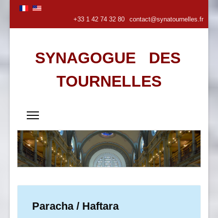
+33 1 42 74 32 80
contact@synatournelles.fr
SYNAGOGUE DES
TOURNELLES
Paracha / Haftara