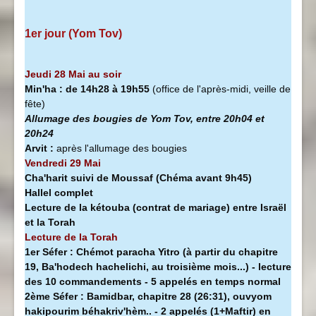
1er jour (Yom Tov)
Jeudi 28 Mai au soir
Min'ha
:
de 14h28 à
19h55
(office de l'après-midi, veille de
fête)
Allumage des bougies de Yom Tov, entre 20h04 et
20h24
Arvit :
après l'allumage des bougies
Vendredi 29 Mai
Cha'harit suivi de Moussaf
(Chéma avant 9h45)
Hallel complet
Lecture de la kétouba (contrat de mariage) entre Israël
et la Torah
Lecture de la Torah
1er Séfer :
Chémot paracha Yitro (à partir du chapitre
19, Ba'hodech hachelichi, au troisième mois...) - lecture
des 10 commandements - 5 appelés en temps normal
2ème Séfer :
Bamidbar, chapitre 28 (26:31), ouvyom
hakipourim béhakriv'hèm.. - 2 appelés (1+Maftir) en