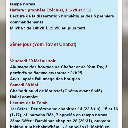
temps normal
Haftara : prophète Ézéchiel, 1:1-28 et 3:12
Lecture de la dissertation homilétique des 5 premiers
commandements
Min'ha
:
de 14h28 à
19h50 au plus tard
2ème jour (Yom Tov et Chabat)
Vendredi 29 Mai au soir
Allumage des bougies de Chabat et de Yom Tov, à
partir d'une flamme existante :
21h25
Arvit :
après l'allumage des bougies
Samedi 30 Mai
Cha'harit suivi de Moussaf
(Chéma avant 9h45)
Hallel complet
Lecture de la Torah
1er Séfer :
Deutéronome chapitres 14 (22 à fin), 15 et 16
(1-17), cf. paracha Réé, 7 appelés en temps normal
2ème Séfer :
Bamidbar, chapitre 28 (26:31), ouvyom
hakipourim béhakriv'hèm.. - 2 appelés (1+Maftir) en