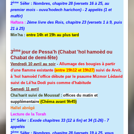
ème
2
Séfer :
Nombres, chapitre 28 (versets 16 à 25, au
premier mois - ouva'hodech harichon) - 2 appelés (1 et
maftir)
Haftara :
2ème livre des Rois, chapitre 23 (versets 1 à 9, puis
21 à 25)
Min'ha :
entre 14h et 19h au plus tard
ème
3
jour de
Pessa'h
(Chabat 'hol hamoèd ou
Chabat de demi-fête)
Vendredi 10 avril au soir
-
Allumage des bougies à partir
d'une flamme existante
(entre 19h12 et 19h27)
suivi de Arvit,
à 'hol hamoèd l'office débute par le psaume Mizmor Lédavid
suivi de Lé'ha Dodi puis comme d'habitude
Samedi 11 avril
Cha'harit suivi de Moussaf :
offices du matin et
supplémentaire
(Chéma avant 9h45)
Hallel
abrégé
Lecture de la Torah
er
1
Séfer :
Exode chapitres 33 (12 à fin) et 34 (1-26)
- 7
appelés
ème
2
Séfer :
Nombres, chapitre 28 (versets 19 à 25, vous