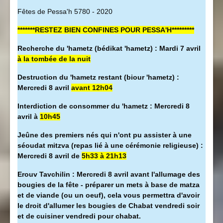
Fêtes de Pessa'h 5780 - 2020
*******RESTEZ BIEN CONFINES POUR PESSA'H*********
Recherche du 'hametz (bédikat 'hametz) : Mardi 7 avril
à la tombée de la nuit
Destruction du 'hametz restant (biour 'hametz) :
Mercredi 8 avril
avant 12h04
Interdiction de consommer du 'hametz : Mercredi 8
avril à
10h45
Jeûne des premiers nés qui n'ont pu assister à une
séoudat mitzva (repas lié à une cérémonie religieuse) :
Mercredi 8 avril de
5h33 à 21h13
Erouv Tavchilin : Mercredi 8 avril avant l'allumage des
bougies de la fête - préparer un mets à base de matza
et de viande (ou un oeuf), cela vous permettra d'avoir
le droit d'allumer les bougies de Chabat vendredi soir
et de cuisiner vendredi pour chabat.