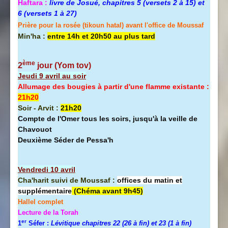
Haftara :
livre de Josué, chapitres 5 (versets 2 à 15) et
6 (versets 1 à 27)
Prière pour la rosée (tikoun hatal) avant l'office de Moussaf
Min'ha :
entre 14h et 20h50 au plus tard
ème
2
jour (Yom tov
)
Jeudi 9 avril au soir
Allumage des bougies à partir d'une flamme existante :
21h20
Soir - Arvit :
21h20
Compte de l'Omer tous les soirs, jusqu'à la veille de
Chavouot
Deuxième Séder de Pessa'h
Vendredi 10 avril
Cha'harit suivi de Moussaf :
offices du matin et
supplémentaire
(Chéma avant 9h45)
Hallel
complet
Lecture de la Torah
er
1
Séfer :
Lévitique chapitres 22 (26 à fin) et 23 (1 à fin)