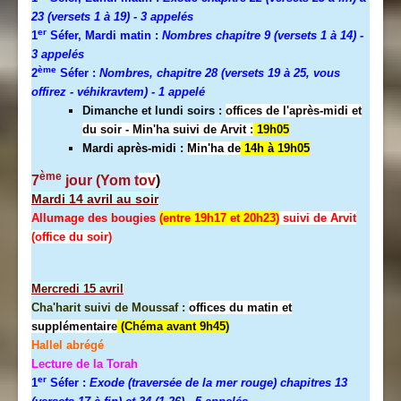
23 (versets 1 à 19)
- 3 appelés
er
1
Séfer, Mardi matin :
Nombres chapitre 9 (versets 1 à 14)
-
3 appelés
ème
2
Séfer :
Nombres, chapitre 28 (versets 19 à 25, vous
offirez - véhikravtem) - 1 appelé
Dimanche et lundi soirs :
offices de l'après-midi et
du soir - Min'ha suivi de Arvit :
19h05
Mardi après-midi :
Min'ha de
14h à 19h05
ème
7
jour (Yom t
ov
)
Mardi 14 avril au soir
Allumage des bougies
(entre 19h17 et 20h23)
suivi de Arvit
(office du soir)
Mercredi
15 avril
Cha'harit suivi de Moussaf :
offices du matin et
supplémentaire
(Chéma avant 9h45)
Hallel abrégé
Lecture de la Torah
er
1
Séfer :
Exode (traversée de la mer rouge) chapitres 13