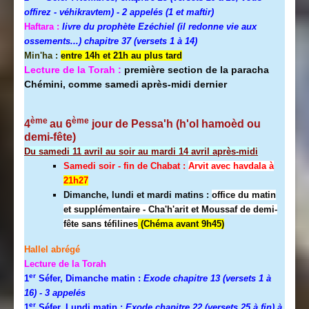
offirez - véhikravtem) - 2 appelés (1 et maftir)
Haftara :
livre du prophète Ezéchiel (il redonne vie aux
ossements...) chapitre 37 (versets 1 à 14)
Min'ha :
entre 14h et 21h au plus tard
Lecture de la Torah :
première section de la paracha
Chémini, comme samedi après-midi dernier
ème
ème
4
au 6
jour de Pessa'h (h'ol hamoèd ou
demi-fête)
Du samedi 11 avril au soir au mardi 14 avril après-midi
Samedi soir - fin de Chabat :
A
rvit avec havdala à
21h27
Dimanche, lundi et mardi matins :
office du matin
et supplémentaire - Cha'h'arit et Moussaf de demi-
fête sans téfilines
(Chéma avant 9h45)
Hallel abrégé
Lecture de la Torah
er
1
Séfer, Dimanche matin :
Exode chapitre 13 (versets 1 à
16)
- 3 appelés
er
1
Séfer, Lundi matin :
Exode chapitre 22 (versets 25 à fin) à