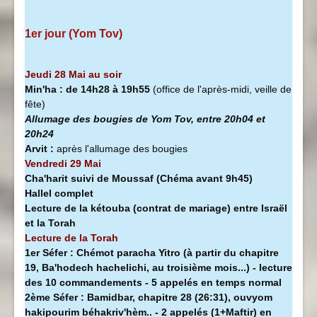
1er jour (Yom Tov)
Jeudi 28 Mai au soir
Min'ha
:
de 14h28 à
19h55
(office de l'après-midi, veille de
fête)
Allumage des bougies de Yom Tov, entre 20h04 et
20h24
Arvit :
après l'allumage des bougies
Vendredi 29 Mai
Cha'harit suivi de Moussaf
(Chéma avant 9h45)
Hallel complet
Lecture de la kétouba (contrat de mariage) entre Israël
et la Torah
Lecture de la Torah
1er Séfer :
Chémot paracha Yitro (à partir du chapitre
19, Ba'hodech hachelichi, au troisième mois...) - lecture
des 10 commandements - 5 appelés en temps normal
2ème Séfer :
Bamidbar, chapitre 28 (26:31), ouvyom
hakipourim béhakriv'hèm.. - 2 appelés (1+Maftir) en