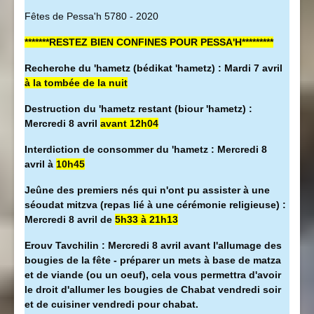
Fêtes de Pessa'h 5780 - 2020
*******RESTEZ BIEN CONFINES POUR PESSA'H*********
Recherche du 'hametz (bédikat 'hametz) : Mardi 7 avril
à la tombée de la nuit
Destruction du 'hametz restant (biour 'hametz) :
Mercredi 8 avril
avant 12h04
Interdiction de consommer du 'hametz : Mercredi 8
avril à
10h45
Jeûne des premiers nés qui n'ont pu assister à une
séoudat mitzva (repas lié à une cérémonie religieuse) :
Mercredi 8 avril de
5h33 à 21h13
Erouv Tavchilin : Mercredi 8 avril avant l'allumage des
bougies de la fête - préparer un mets à base de matza
et de viande (ou un oeuf), cela vous permettra d'avoir
le droit d'allumer les bougies de Chabat vendredi soir
et de cuisiner vendredi pour chabat.