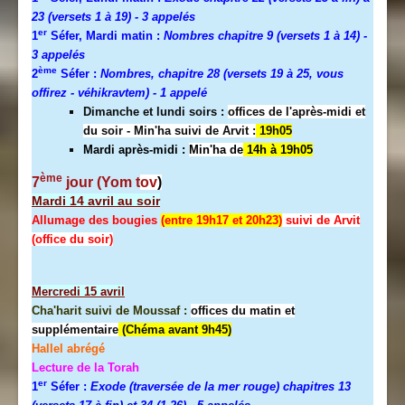
23 (versets 1 à 19)
- 3 appelés
er
1
Séfer, Mardi matin :
Nombres chapitre 9 (versets 1 à 14)
-
3 appelés
ème
2
Séfer :
Nombres, chapitre 28 (versets 19 à 25, vous
offirez - véhikravtem) - 1 appelé
Dimanche et lundi soirs :
offices de l'après-midi et
du soir - Min'ha suivi de Arvit :
19h05
Mardi après-midi :
Min'ha de
14h à 19h05
ème
7
jour (Yom t
ov
)
Mardi 14 avril au soir
Allumage des bougies
(entre 19h17 et 20h23)
suivi de Arvit
(office du soir)
Mercredi
15 avril
Cha'harit suivi de Moussaf :
offices du matin et
supplémentaire
(Chéma avant 9h45)
Hallel abrégé
Lecture de la Torah
er
1
Séfer :
Exode (traversée de la mer rouge) chapitres 13