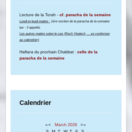
Lecture de la Torah -
cf. paracha de la semaine
Lundi et jeudi matins :
1ère section de la paracha de la semaine
lue
- 3 appelés
Les autres matins selon le cas (Roch 'Hodech, ... se conformer
au calendrier)
Haftara du prochain Chabbat :
celle de la
paracha de la semaine
Calendrier
«
<
March
2026
>
»
S
M
T
W
T
F
S