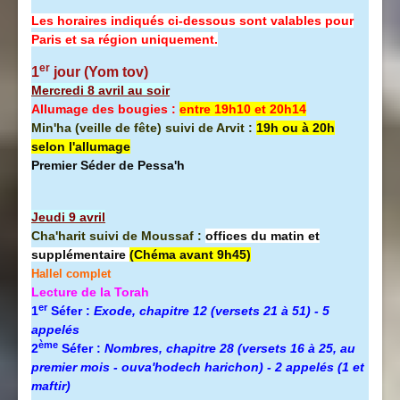
Les horaires indiqués ci-dessous sont valables pour
Paris et sa région uniquement.
er
1
jour (Yom tov)
Mercredi 8 avril au soir
Allumage des bougies :
entre 19h10 et 20h14
Min'ha (veille de fête) suivi de Arvit :
19h ou à 20h
selon l'allumage
Premier Séder de Pessa'h
Jeudi 9 avril
Cha'harit suivi de Moussaf :
offices du matin et
supplémentaire
(Chéma avant 9h45)
Hallel complet
Lecture de la Torah
er
1
Séfer :
Exode, chapitre 12 (versets 21 à 51) - 5
appelés
ème
2
Séfer :
Nombres, chapitre 28 (versets 16 à 25, au
premier mois - ouva'hodech harichon) - 2 appelés (1 et
maftir)