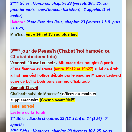
ème
2
Séfer :
Nombres, chapitre 28 (versets 16 à 25, au
premier mois - ouva'hodech harichon) - 2 appelés (1 et
maftir)
Haftara :
2ème livre des Rois, chapitre 23 (versets 1 à 9, puis
21 à 25)
Min'ha :
entre 14h et 19h au plus tard
ème
3
jour de
Pessa'h
(Chabat 'hol hamoèd ou
Chabat de demi-fête)
Vendredi 10 avril au soir
-
Allumage des bougies à partir
d'une flamme existante
(entre 19h12 et 19h27)
suivi de Arvit,
à 'hol hamoèd l'office débute par le psaume Mizmor Lédavid
suivi de Lé'ha Dodi puis comme d'habitude
Samedi 11 avril
Cha'harit suivi de Moussaf :
offices du matin et
supplémentaire
(Chéma avant 9h45)
Hallel
abrégé
Lecture de la Torah
er
1
Séfer :
Exode chapitres 33 (12 à fin) et 34 (1-26)
- 7
appelés
ème
2
Séfer :
Nombres, chapitre 28 (versets 19 à 25, vous