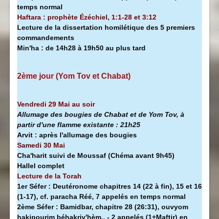
temps normal
Haftara : prophète Ézéchiel, 1:1-28 et 3:12
Lecture de la dissertation homilétique des 5 premiers
commandements
Min'ha
:
de 14h28 à
19h50 au plus tard
2ème jour (Yom Tov et Chabat)
Vendredi 29 Mai au soir
Allumage des bougies de Chabat et de Yom Tov, à
partir d'une flamme existante :
21h25
Arvit :
après l'allumage des bougies
Samedi 30 Mai
Cha'harit suivi de Moussaf
(Chéma avant 9h45)
Hallel complet
Lecture de la Torah
1er Séfer :
Deutéronome chapitres 14 (22 à fin), 15 et 16
(1-17), cf. paracha Réé, 7 appelés en temps normal
2ème Séfer :
Bamidbar, chapitre 28 (26:31), ouvyom
hakipourim béhakriv'hèm.. - 2 appelés (1+Maftir) en