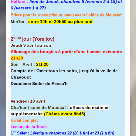
Haftara :
livre de Josué, chapitres 5 (versets 2 à 15) et
6 (versets 1 à 27)
Prière pour la rosée (tikoun hatal) avant l'office de Moussaf
Min'ha :
entre 14h et 20h50 au plus tard
ème
2
jour (Yom tov
)
Jeudi 9 avril au soir
Allumage des bougies à partir d'une flamme existante :
21h20
Soir - Arvit :
21h20
Compte de l'Omer tous les soirs, jusqu'à la veille de
Chavouot
Deuxième Séder de Pessa'h
Vendredi 10 avril
Cha'harit suivi de Moussaf :
offices du matin et
supplémentaire
(Chéma avant 9h45)
Hallel
complet
Lecture de la Torah
er
1
Séfer :
Lévitique chapitres 22 (26 à fin) et 23 (1 à fin)