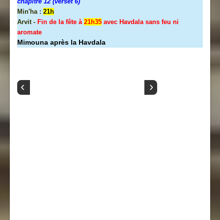
chapitre 12 (verset 6)
Min'ha :
21h
Arvit -
Fin de la fête à
21h35
avec Havdala sans feu ni
aromate
Mimouna après la Havdala
‹
›