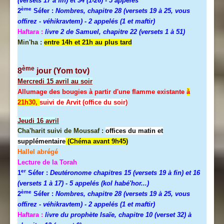
(versets 17 à fin) et 34 (1-26)
- 5 appelés
ème
2
Séfer :
Nombres, chapitre 28 (versets 19 à 25, vous
offirez - véhikravtem) - 2 appelés (1 et maftir)
Haftara :
livre 2 de Samuel, chapitre 22 (versets 1 à 51)
Min'ha :
entre 14h et 21h au plus tard
ème
8
jour (Yom tov)
Mercredi
15 avril au soir
Allumage des bougies à partir d'une flamme existante
à
21h30,
suivi de Arvit (office du soir)
Jeudi
16 avril
Cha'harit suivi de Moussaf :
offices du matin et
supplémentaire
(Chéma avant 9h45)
Hallel abrégé
Lecture de la Torah
er
1
Séfer :
Deutéronome chapitres 15 (versets 19 à fin) et 16
(versets 1 à 17)
- 5 appelés (kol habé'hor...)
ème
2
Séfer :
Nombres, chapitre 28 (versets 19 à 25, vous
offirez - véhikravtem) - 2 appelés (1 et maftir)
Haftara :
livre du prophète Isaïe, chapitre 10 (verset 32) à