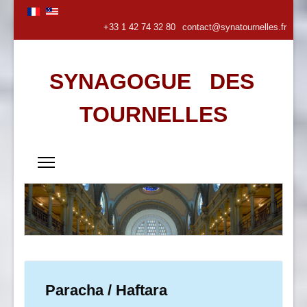
+33 1 42 74 32 80
contact@synatournelles.fr
SYNAGOGUE DES
TOURNELLES
Paracha / Haftara