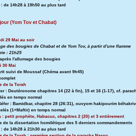
a
:
de 14h28 à
19h50 au plus tard
jour (Yom Tov et Chabat)
di 29 Mai au soir
ge des bougies de Chabat et de Yom Tov, à partir d'une flamme
nte :
21h25
après l'allumage des bougies
 30 Mai
rit suivi de Moussaf
(Chéma avant 9h45)
 complet
e de la Torah
fer :
Deutéronome chapitres 14 (22 à fin), 15 et 16 (1-17), cf. parac
lés en temps normal
éfer :
Bamidbar, chapitre 28 (26:31), ouvyom hakipourim béhakriv
pelés (1+Maftir) en temps normal
a : petit prophète, Habacuc, chapitres 2 (20) et 3 entièrement
e de la dissertation homilétique des 5 derniers commandements
a
:
de 14h28 à
21h30 au plus tard
e de la Torah : première section de la
paracha Nasso