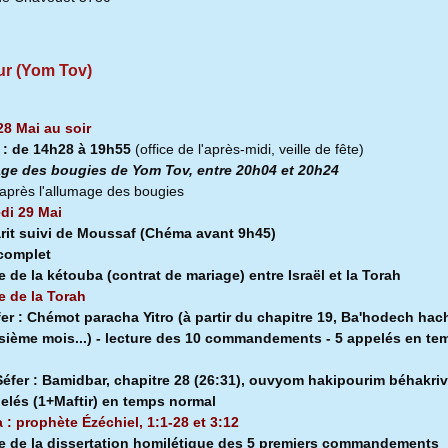
ur (Yom Tov)
28 Mai au soir
a
:
de 14h28 à
19h55
(office de l'après-midi, veille de fête)
ge des bougies de Yom Tov, entre 20h04 et 20h24
après l'allumage des bougies
di 29 Mai
rit suivi de Moussaf
(Chéma avant 9h45)
 complet
e de la kétouba (contrat de mariage) entre Israël et la Torah
e de la Torah
fer :
Chémot paracha Yitro (à partir du chapitre 19, Ba'hodech hach
isième mois...) - lecture des 10 commandements - 5 appelés en te
l
éfer :
Bamidbar, chapitre 28 (26:31), ouvyom hakipourim béhakriv
pelés (1+Maftir) en temps normal
a : prophète Ézéchiel, 1:1-28 et 3:12
e de la dissertation homilétique des 5 premiers commandements