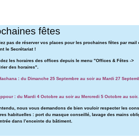
chaines fêtes
iez pas de réserver vos places pour les prochaines fêtes par mail
t le Secrétariat !
ez les horaires des offices depuis le menu "Offices & Fêtes ->
rier des horaires".
achana : du Dimanche 25 Septembre au soir au Mardi 27 Septem
ppour : du Mardi 4 Octobre au soir au Mercredi 5 Octobre au soir.
ntendu, nous vous demandons de bien vouloir respecter les con
ires habituelles : port du masque conseillé, l
avage des mains obli
entrée dans l’enceinte du bâtiment.