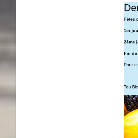
De
Fêtes 
1er jo
2ème j
Fin de
Pour co
Tou Bi