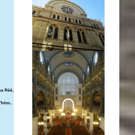
ha Réé,
'hèm..