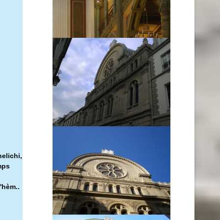
elichi,
mps
'hèm..