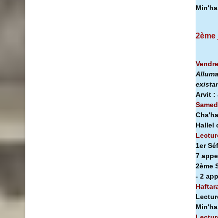
Min'h
2ème 
Vendre
Alluma
exista
Arvit :
Samedi
Cha'ha
Hallel
Lectur
1er Sé
7 appe
2ème S
- 2 ap
Haftar
Lectur
Min'h
Lectur