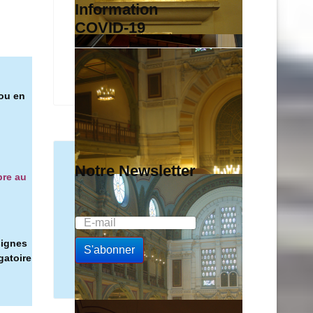
Information
COVID-19
 ou en
Notre Newsletter
bre au
signes
gatoire