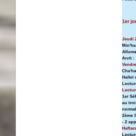
1er jo
Jeudi 
Min'h
Alluma
Arvit :
Vendre
Cha'ha
Hallel
Lectur
Lectur
1er Sé
au tro
norma
2ème S
- 2 ap
Haftar
Lectur