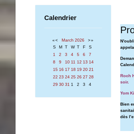
Calendrier
Pro
«
<
March
2026
>
»
N'oubl
S
M
T
W
T
F
S
appelan
1
2
3
4
5
6
7
Demand
8
9
10
11
12
13
14
Calend
15
16
17
18
19
20
21
Roch H
22
23
24
25
26
27
28
soir.
29
30
31
1
2
3
4
Yom Ki
Bien e
sanita
dès l’