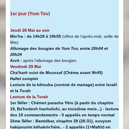
1er jour (Yom Tov)
Jeudi 28 Mai au soir
Min'ha
:
de 14h28 à
19h55
(office de l'après-midi, veille de
fête)
Allumage des bougies de Yom Tov, entre 20h04 et
20h24
Arvit :
après l'allumage des bougies
Vendredi 29 Mai
Cha'harit suivi de Moussaf
(Chéma avant 9h45)
Hallel complet
Lecture de la kétouba (contrat de mariage) entre Israël
et la Torah
Lecture de la Torah
1er Séfer :
Chémot paracha Yitro (à partir du chapitre
19, Ba'hodech hachelichi, au troisième mois...) - lecture
des 10 commandements - 5 appelés en temps normal
2ème Séfer :
Bamidbar, chapitre 28 (26:31), ouvyom
hakipourim béhakriv'hèm.. - 2 appelés (1+Maftir) en