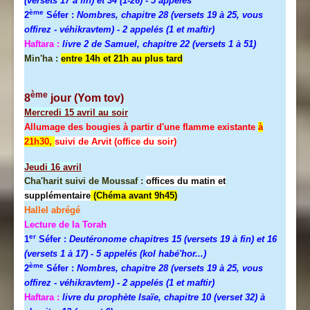
(versets 17 à fin) et 34 (1-26)
- 5 appelés
ème
2
Séfer :
Nombres, chapitre 28 (versets 19 à 25, vous
offirez - véhikravtem) - 2 appelés (1 et maftir)
Haftara :
livre 2 de Samuel, chapitre 22 (versets 1 à 51)
Min'ha :
entre 14h et 21h au plus tard
ème
8
jour (Yom tov)
Mercredi
15 avril au soir
Allumage des bougies à partir d'une flamme existante
à
21h30,
suivi de Arvit (office du soir)
Jeudi
16 avril
Cha'harit suivi de Moussaf :
offices du matin et
supplémentaire
(Chéma avant 9h45)
Hallel abrégé
Lecture de la Torah
er
1
Séfer :
Deutéronome chapitres 15 (versets 19 à fin) et 16
(versets 1 à 17)
- 5 appelés (kol habé'hor...)
ème
2
Séfer :
Nombres, chapitre 28 (versets 19 à 25, vous
offirez - véhikravtem) - 2 appelés (1 et maftir)
Haftara :
livre du prophète Isaïe, chapitre 10 (verset 32) à