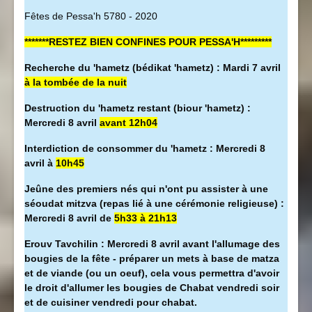
Fêtes de Pessa'h 5780 - 2020
*******RESTEZ BIEN CONFINES POUR PESSA'H*********
Recherche du 'hametz (bédikat 'hametz) : Mardi 7 avril
à la tombée de la nuit
Destruction du 'hametz restant (biour 'hametz) :
Mercredi 8 avril
avant 12h04
Interdiction de consommer du 'hametz : Mercredi 8
avril à
10h45
Jeûne des premiers nés qui n'ont pu assister à une
séoudat mitzva (repas lié à une cérémonie religieuse) :
Mercredi 8 avril de
5h33 à 21h13
Erouv Tavchilin : Mercredi 8 avril avant l'allumage des
bougies de la fête - préparer un mets à base de matza
et de viande (ou un oeuf), cela vous permettra d'avoir
le droit d'allumer les bougies de Chabat vendredi soir
et de cuisiner vendredi pour chabat.