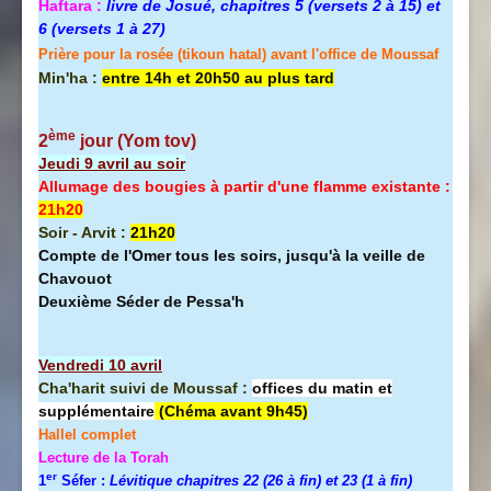
Haftara :
livre de Josué, chapitres 5 (versets 2 à 15) et
6 (versets 1 à 27)
Prière pour la rosée (tikoun hatal) avant l'office de Moussaf
Min'ha :
entre 14h et 20h50 au plus tard
ème
2
jour (Yom tov
)
Jeudi 9 avril au soir
Allumage des bougies à partir d'une flamme existante :
21h20
Soir - Arvit :
21h20
Compte de l'Omer tous les soirs, jusqu'à la veille de
Chavouot
Deuxième Séder de Pessa'h
Vendredi 10 avril
Cha'harit suivi de Moussaf :
offices du matin et
supplémentaire
(Chéma avant 9h45)
Hallel
complet
Lecture de la Torah
er
1
Séfer :
Lévitique chapitres 22 (26 à fin) et 23 (1 à fin)