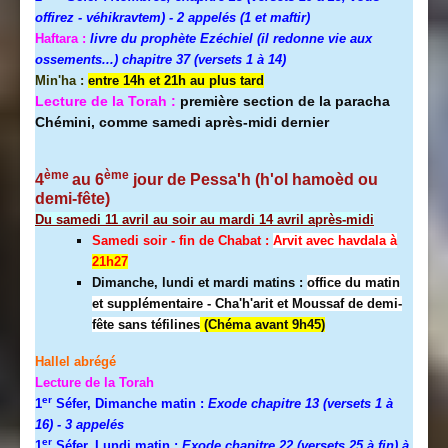
offirez - véhikravtem) - 2 appelés (1 et maftir)
Haftara :
livre du prophète Ezéchiel (il redonne vie aux
ossements...) chapitre 37 (versets 1 à 14)
Min'ha :
entre 14h et 21h au plus tard
Lecture de la Torah :
première section de la paracha
Chémini, comme samedi après-midi dernier
ème
ème
4
au 6
jour de Pessa'h (h'ol hamoèd ou
demi-fête)
Du samedi 11 avril au soir au mardi 14 avril après-midi
Samedi soir - fin de Chabat :
A
rvit avec havdala à
21h27
Dimanche, lundi et mardi matins :
office du matin
et supplémentaire - Cha'h'arit et Moussaf de demi-
fête sans téfilines
(Chéma avant 9h45)
Hallel abrégé
Lecture de la Torah
er
1
Séfer, Dimanche matin :
Exode chapitre 13 (versets 1 à
16)
- 3 appelés
er
1
Séfer, Lundi matin :
Exode chapitre 22 (versets 25 à fin) à