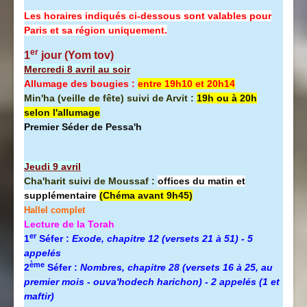
Les horaires indiqués ci-dessous sont valables pour
Paris et sa région uniquement.
er
1
jour (Yom tov)
Mercredi 8 avril au soir
Allumage des bougies :
entre 19h10 et 20h14
Min'ha (veille de fête) suivi de Arvit :
19h ou à 20h
selon l'allumage
Premier Séder de Pessa'h
Jeudi 9 avril
Cha'harit suivi de Moussaf :
offices du matin et
supplémentaire
(Chéma avant 9h45)
Hallel complet
Lecture de la Torah
er
1
Séfer :
Exode, chapitre 12 (versets 21 à 51) - 5
appelés
ème
2
Séfer :
Nombres, chapitre 28 (versets 16 à 25, au
premier mois - ouva'hodech harichon) - 2 appelés (1 et
maftir)