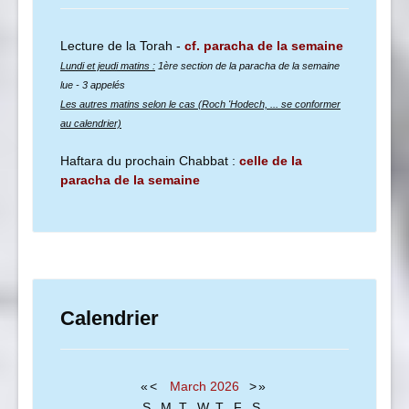
Lecture de la Torah -
cf. paracha de la semaine
Lundi et jeudi matins :
1ère section de la paracha de la semaine
lue
- 3 appelés
Les autres matins selon le cas (Roch 'Hodech, ... se conformer
au calendrier)
Haftara du prochain Chabbat :
celle de la
paracha de la semaine
Calendrier
«
<
March
2026
>
»
S
M
T
W
T
F
S