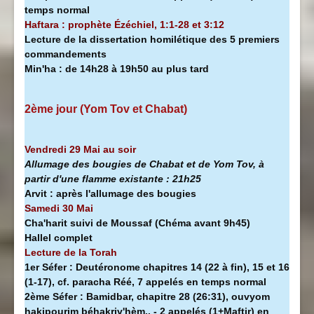
temps normal
Haftara : prophète Ézéchiel, 1:1-28 et 3:12
Lecture de la dissertation homilétique des 5 premiers
commandements
Min'ha
:
de 14h28 à
19h50 au plus tard
2ème jour (Yom Tov et Chabat)
Vendredi 29 Mai au soir
Allumage des bougies de Chabat et de Yom Tov, à
partir d'une flamme existante :
21h25
Arvit :
après l'allumage des bougies
Samedi 30 Mai
Cha'harit suivi de Moussaf
(Chéma avant 9h45)
Hallel complet
Lecture de la Torah
1er Séfer :
Deutéronome chapitres 14 (22 à fin), 15 et 16
(1-17), cf. paracha Réé, 7 appelés en temps normal
2ème Séfer :
Bamidbar, chapitre 28 (26:31), ouvyom
hakipourim béhakriv'hèm.. - 2 appelés (1+Maftir) en