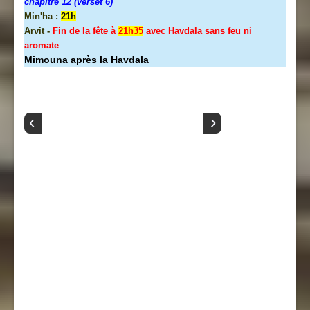
chapitre 12 (verset 6)
Min'ha :
21h
Arvit -
Fin de la fête à
21h35
avec Havdala sans feu ni
aromate
Mimouna après la Havdala
‹
›