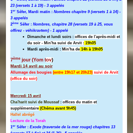
23 (versets 1 à 19)
- 3 appelés
er
1
Séfer, Mardi matin :
Nombres chapitre 9 (versets 1 à 14)
-
3 appelés
ème
2
Séfer :
Nombres, chapitre 28 (versets 19 à 25, vous
offirez - véhikravtem) - 1 appelé
Dimanche et lundi soirs :
offices de l'après-midi et
du soir - Min'ha suivi de Arvit :
19h05
Mardi après-midi :
Min'ha de
14h à 19h05
ème
7
jour (Yom t
ov
)
Mardi 14 avril au soir
Allumage des bougies
(entre 19h17 et 20h23)
suivi de Arvit
(office du soir)
Mercredi
15 avril
Cha'harit suivi de Moussaf :
offices du matin et
supplémentaire
(Chéma avant 9h45)
Hallel abrégé
Lecture de la Torah
er
1
Séfer :
Exode (traversée de la mer rouge) chapitres 13