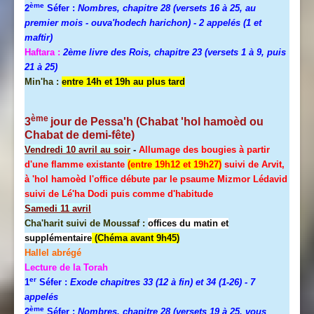
ème
2
Séfer :
Nombres, chapitre 28 (versets 16 à 25, au
premier mois - ouva'hodech harichon) - 2 appelés (1 et
maftir)
Haftara :
2ème livre des Rois, chapitre 23 (versets 1 à 9, puis
21 à 25)
Min'ha :
entre 14h et 19h au plus tard
ème
3
jour de
Pessa'h
(Chabat 'hol hamoèd ou
Chabat de demi-fête)
Vendredi 10 avril au soir
-
Allumage des bougies à partir
d'une flamme existante
(entre 19h12 et 19h27)
suivi de Arvit,
à 'hol hamoèd l'office débute par le psaume Mizmor Lédavid
suivi de Lé'ha Dodi puis comme d'habitude
Samedi 11 avril
Cha'harit suivi de Moussaf :
offices du matin et
supplémentaire
(Chéma avant 9h45)
Hallel
abrégé
Lecture de la Torah
er
1
Séfer :
Exode chapitres 33 (12 à fin) et 34 (1-26)
- 7
appelés
ème
2
Séfer :
Nombres, chapitre 28 (versets 19 à 25, vous