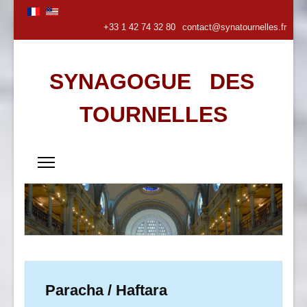
+33 1 42 74 32 80
contact@synatournelles.fr
SYNAGOGUE DES
TOURNELLES
Paracha / Haftara