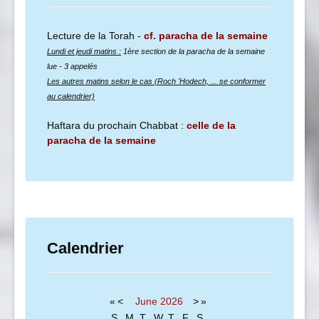
Lecture de la Torah -
cf. paracha de la semaine
Lundi et jeudi matins :
1ère section de la paracha de la semaine
lue
- 3 appelés
Les autres matins selon le cas (Roch 'Hodech, ... se conformer
au calendrier)
Haftara du prochain Chabbat :
celle de la
paracha de la semaine
Calendrier
«
<
June
2026
>
»
S
M
T
W
T
F
S