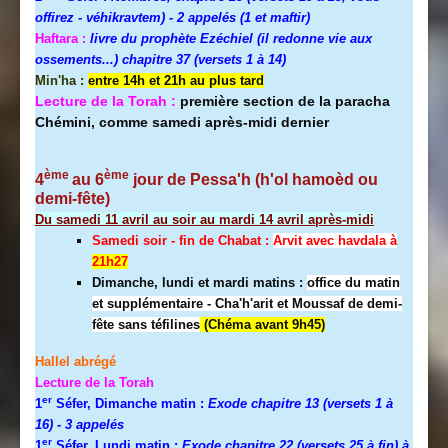
offirez - véhikravtem) - 2 appelés (1 et maftir)
Haftara :
livre du prophète Ezéchiel (il redonne vie aux
ossements...) chapitre 37 (versets 1 à 14)
Min'ha :
entre 14h et 21h au plus tard
Lecture de la Torah :
première section de la paracha
Chémini, comme samedi après-midi dernier
ème
ème
4
au 6
jour de Pessa'h (h'ol hamoèd ou
demi-fête)
Du samedi 11 avril au soir au mardi 14 avril après-midi
Samedi soir - fin de Chabat :
A
rvit avec havdala à
21h27
Dimanche, lundi et mardi matins :
office du matin
et supplémentaire - Cha'h'arit et Moussaf de demi-
fête sans téfilines
(Chéma avant 9h45)
Hallel abrégé
Lecture de la Torah
er
1
Séfer, Dimanche matin :
Exode chapitre 13 (versets 1 à
16)
- 3 appelés
er
1
Séfer, Lundi matin :
Exode chapitre 22 (versets 25 à fin) à