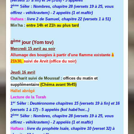
(versets 17 à fin) et 34 (1-26)
- 5 appelés
ème
2
Séfer :
Nombres, chapitre 28 (versets 19 à 25, vous
offirez - véhikravtem) - 2 appelés (1 et maftir)
Haftara :
livre 2 de Samuel, chapitre 22 (versets 1 à 51)
Min'ha :
entre 14h et 21h au plus tard
ème
8
jour (Yom tov)
Mercredi
15 avril au soir
Allumage des bougies à partir d'une flamme existante
à
21h30,
suivi de Arvit (office du soir)
Jeudi
16 avril
Cha'harit suivi de Moussaf :
offices du matin et
supplémentaire
(Chéma avant 9h45)
Hallel abrégé
Lecture de la Torah
er
1
Séfer :
Deutéronome chapitres 15 (versets 19 à fin) et 16
(versets 1 à 17)
- 5 appelés (kol habé'hor...)
ème
2
Séfer :
Nombres, chapitre 28 (versets 19 à 25, vous
offirez - véhikravtem) - 2 appelés (1 et maftir)
Haftara :
livre du prophète Isaïe, chapitre 10 (verset 32) à