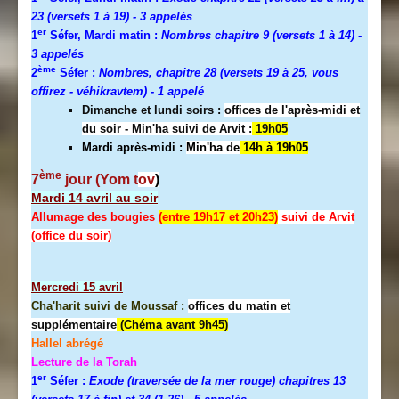
23 (versets 1 à 19)
- 3 appelés
er
1
Séfer, Mardi matin :
Nombres chapitre 9 (versets 1 à 14)
-
3 appelés
ème
2
Séfer :
Nombres, chapitre 28 (versets 19 à 25, vous
offirez - véhikravtem) - 1 appelé
Dimanche et lundi soirs :
offices de l'après-midi et
du soir - Min'ha suivi de Arvit :
19h05
Mardi après-midi :
Min'ha de
14h à 19h05
ème
7
jour (Yom t
ov
)
Mardi 14 avril au soir
Allumage des bougies
(entre 19h17 et 20h23)
suivi de Arvit
(office du soir)
Mercredi
15 avril
Cha'harit suivi de Moussaf :
offices du matin et
supplémentaire
(Chéma avant 9h45)
Hallel abrégé
Lecture de la Torah
er
1
Séfer :
Exode (traversée de la mer rouge) chapitres 13