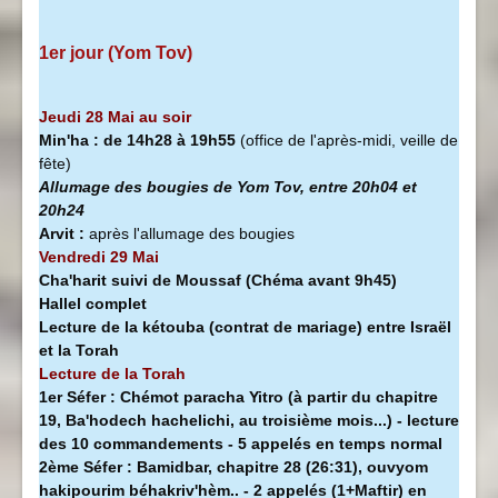
1er jour (Yom Tov)
Jeudi 28 Mai au soir
Min'ha
:
de 14h28 à
19h55
(office de l'après-midi, veille de
fête)
Allumage des bougies de Yom Tov, entre 20h04 et
20h24
Arvit :
après l'allumage des bougies
Vendredi 29 Mai
Cha'harit suivi de Moussaf
(Chéma avant 9h45)
Hallel complet
Lecture de la kétouba (contrat de mariage) entre Israël
et la Torah
Lecture de la Torah
1er Séfer :
Chémot paracha Yitro (à partir du chapitre
19, Ba'hodech hachelichi, au troisième mois...) - lecture
des 10 commandements - 5 appelés en temps normal
2ème Séfer :
Bamidbar, chapitre 28 (26:31), ouvyom
hakipourim béhakriv'hèm.. - 2 appelés (1+Maftir) en