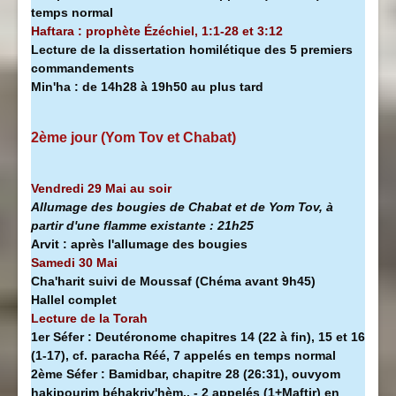
temps normal
Haftara : prophète Ézéchiel, 1:1-28 et 3:12
Lecture de la dissertation homilétique des 5 premiers
commandements
Min'ha
:
de 14h28 à
19h50 au plus tard
2ème jour (Yom Tov et Chabat)
Vendredi 29 Mai au soir
Allumage des bougies de Chabat et de Yom Tov, à
partir d'une flamme existante :
21h25
Arvit :
après l'allumage des bougies
Samedi 30 Mai
Cha'harit suivi de Moussaf
(Chéma avant 9h45)
Hallel complet
Lecture de la Torah
1er Séfer :
Deutéronome chapitres 14 (22 à fin), 15 et 16
(1-17), cf. paracha Réé, 7 appelés en temps normal
2ème Séfer :
Bamidbar, chapitre 28 (26:31), ouvyom
hakipourim béhakriv'hèm.. - 2 appelés (1+Maftir) en