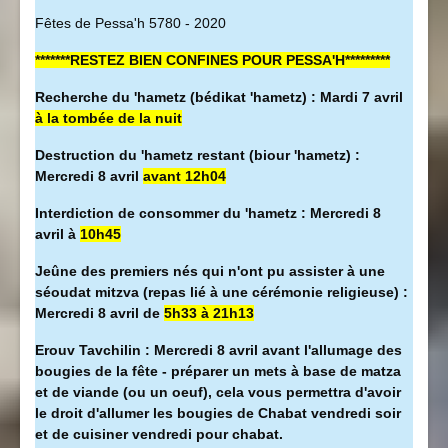
Fêtes de Pessa'h 5780 - 2020
*******RESTEZ BIEN CONFINES POUR PESSA'H*********
Recherche du 'hametz (bédikat 'hametz) : Mardi 7 avril
à la tombée de la nuit
Destruction du 'hametz restant (biour 'hametz) :
Mercredi 8 avril
avant 12h04
Interdiction de consommer du 'hametz : Mercredi 8
avril à
10h45
Jeûne des premiers nés qui n'ont pu assister à une
séoudat mitzva (repas lié à une cérémonie religieuse) :
Mercredi 8 avril de
5h33 à 21h13
Erouv Tavchilin : Mercredi 8 avril avant l'allumage des
bougies de la fête - préparer un mets à base de matza
et de viande (ou un oeuf), cela vous permettra d'avoir
le droit d'allumer les bougies de Chabat vendredi soir
et de cuisiner vendredi pour chabat.