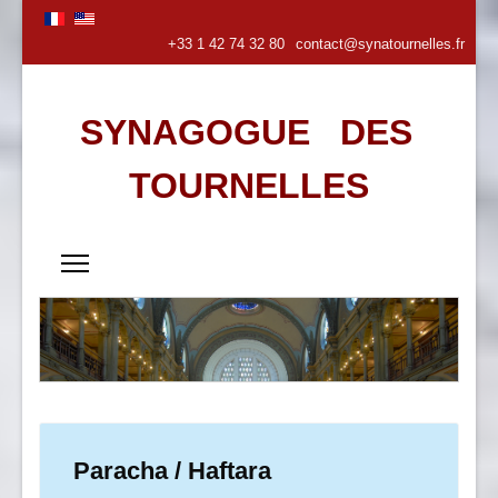
+33 1 42 74 32 80
contact@synatournelles.fr
SYNAGOGUE DES
TOURNELLES
Paracha / Haftara