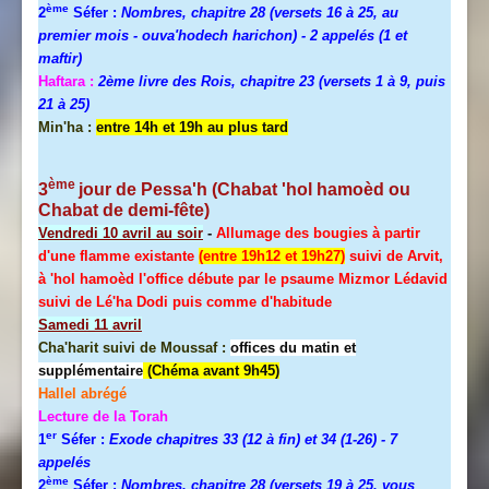
ème
2
Séfer :
Nombres, chapitre 28 (versets 16 à 25, au
premier mois - ouva'hodech harichon) - 2 appelés (1 et
maftir)
Haftara :
2ème livre des Rois, chapitre 23 (versets 1 à 9, puis
21 à 25)
Min'ha :
entre 14h et 19h au plus tard
ème
3
jour de
Pessa'h
(Chabat 'hol hamoèd ou
Chabat de demi-fête)
Vendredi 10 avril au soir
-
Allumage des bougies à partir
d'une flamme existante
(entre 19h12 et 19h27)
suivi de Arvit,
à 'hol hamoèd l'office débute par le psaume Mizmor Lédavid
suivi de Lé'ha Dodi puis comme d'habitude
Samedi 11 avril
Cha'harit suivi de Moussaf :
offices du matin et
supplémentaire
(Chéma avant 9h45)
Hallel
abrégé
Lecture de la Torah
er
1
Séfer :
Exode chapitres 33 (12 à fin) et 34 (1-26)
- 7
appelés
ème
2
Séfer :
Nombres, chapitre 28 (versets 19 à 25, vous