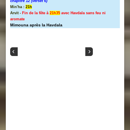
chapitre 12 (verset 6)
Min'ha :
21h
Arvit -
Fin de la fête à
21h35
avec Havdala sans feu ni
aromate
Mimouna après la Havdala
‹
›