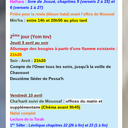
Haftara :
livre de Josué, chapitres 5 (versets 2 à 15) et
6 (versets 1 à 27)
Prière pour la rosée (tikoun hatal) avant l'office de Moussaf
Min'ha :
entre 14h et 20h50 au plus tard
ème
2
jour (Yom tov
)
Jeudi 9 avril au soir
Allumage des bougies à partir d'une flamme existante :
21h20
Soir - Arvit :
21h20
Compte de l'Omer tous les soirs, jusqu'à la veille de
Chavouot
Deuxième Séder de Pessa'h
Vendredi 10 avril
Cha'harit suivi de Moussaf :
offices du matin et
supplémentaire
(Chéma avant 9h45)
Hallel
complet
Lecture de la Torah
er
1
Séfer :
Lévitique chapitres 22 (26 à fin) et 23 (1 à fin)