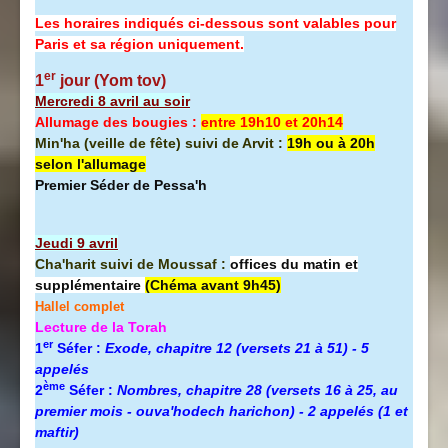
Les horaires indiqués ci-dessous sont valables pour
Paris et sa région uniquement.
er
1
jour (Yom tov)
Mercredi 8 avril au soir
Allumage des bougies :
entre 19h10 et 20h14
Min'ha (veille de fête) suivi de Arvit :
19h ou à 20h
selon l'allumage
Premier Séder de Pessa'h
Jeudi 9 avril
Cha'harit suivi de Moussaf :
offices du matin et
supplémentaire
(Chéma avant 9h45)
Hallel complet
Lecture de la Torah
er
1
Séfer :
Exode, chapitre 12 (versets 21 à 51) - 5
appelés
ème
2
Séfer :
Nombres, chapitre 28 (versets 16 à 25, au
premier mois - ouva'hodech harichon) - 2 appelés (1 et
maftir)