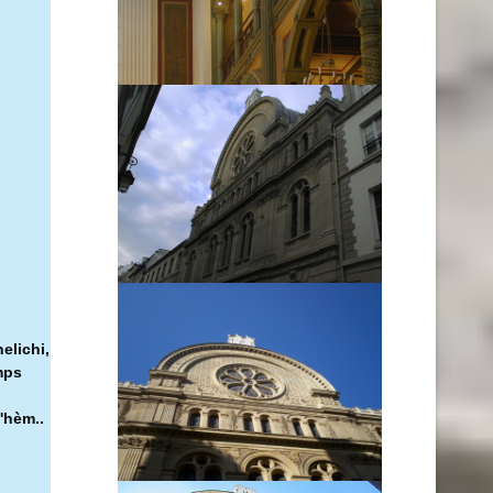
elichi,
mps
'hèm..