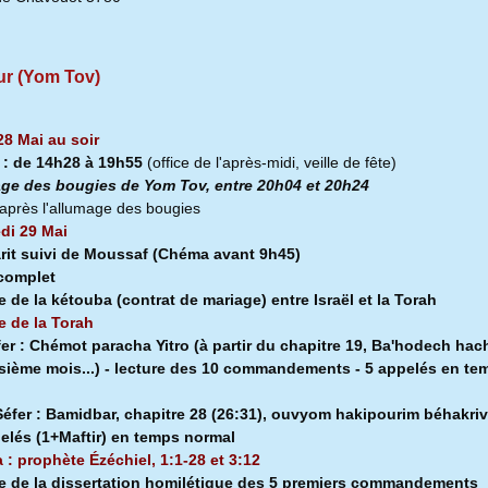
ur (Yom Tov)
28 Mai au soir
a
:
de 14h28 à
19h55
(office de l'après-midi, veille de fête)
ge des bougies de Yom Tov, entre 20h04 et 20h24
après l'allumage des bougies
di 29 Mai
rit suivi de Moussaf
(Chéma avant 9h45)
 complet
e de la kétouba (contrat de mariage) entre Israël et la Torah
e de la Torah
fer :
Chémot paracha Yitro (à partir du chapitre 19, Ba'hodech hach
isième mois...) - lecture des 10 commandements - 5 appelés en te
l
éfer :
Bamidbar, chapitre 28 (26:31), ouvyom hakipourim béhakriv
pelés (1+Maftir) en temps normal
a : prophète Ézéchiel, 1:1-28 et 3:12
e de la dissertation homilétique des 5 premiers commandements