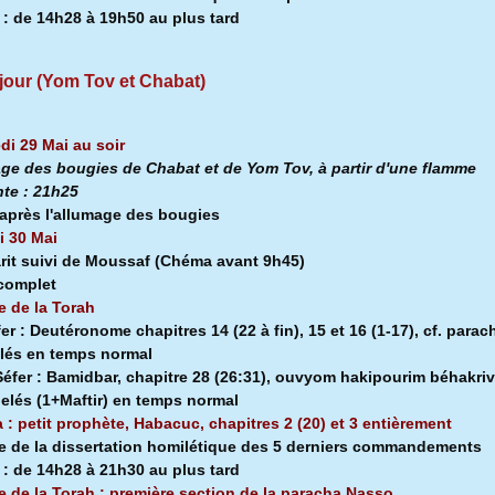
a
:
de 14h28 à
19h50 au plus tard
jour (Yom Tov et Chabat)
di 29 Mai au soir
ge des bougies de Chabat et de Yom Tov, à partir d'une flamme
nte :
21h25
après l'allumage des bougies
 30 Mai
rit suivi de Moussaf
(Chéma avant 9h45)
 complet
e de la Torah
fer :
Deutéronome chapitres 14 (22 à fin), 15 et 16 (1-17), cf. parac
lés en temps normal
éfer :
Bamidbar, chapitre 28 (26:31), ouvyom hakipourim béhakriv
pelés (1+Maftir) en temps normal
a : petit prophète, Habacuc, chapitres 2 (20) et 3 entièrement
e de la dissertation homilétique des 5 derniers commandements
a
:
de 14h28 à
21h30 au plus tard
e de la Torah : première section de la
paracha Nasso