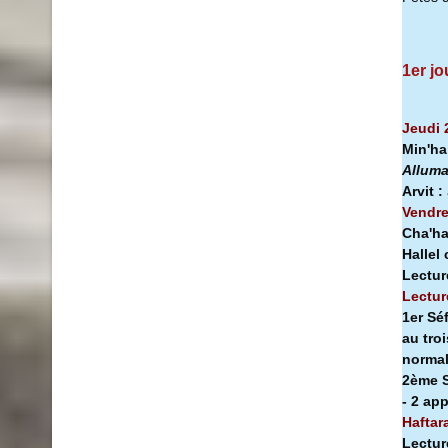
1er jo
Jeudi 
Min'h
Alluma
Arvit :
Vendre
Cha'ha
Hallel
Lectur
Lectur
1er Sé
au tro
norma
2ème S
- 2 ap
Haftar
Lectur