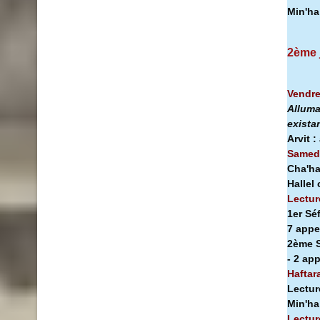
Min'h
2ème 
Vendre
Alluma
exista
Arvit :
Samedi
Cha'ha
Hallel
Lectur
1er Sé
7 appe
2ème S
- 2 ap
Haftar
Lectur
Min'h
Lectur