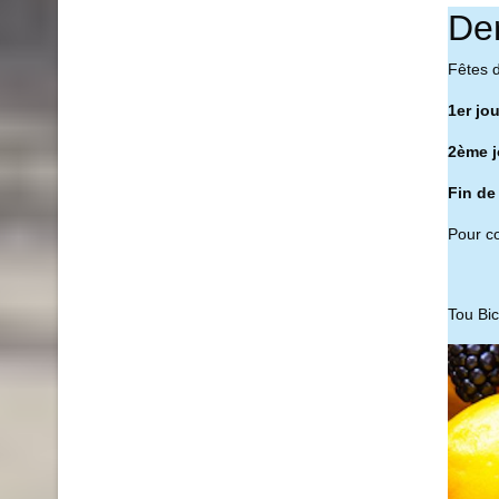
De
Fêtes 
1er jo
2ème j
Fin de
Pour co
Tou Bi