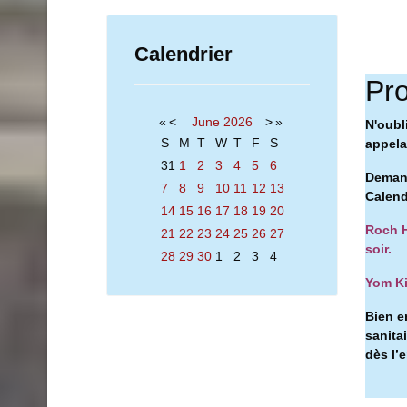
Calendrier
Pro
«
<
June
2026
>
»
N'oubl
S
M
T
W
T
F
S
appelan
31
1
2
3
4
5
6
Demand
7
8
9
10
11
12
13
Calend
14
15
16
17
18
19
20
Roch H
21
22
23
24
25
26
27
soir.
28
29
30
1
2
3
4
Yom Ki
Bien e
sanita
dès l’