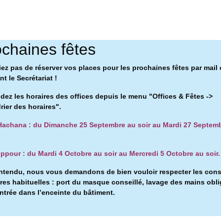
chaines fêtes
iez pas de réserver vos places pour les prochaines fêtes par mail
t le Secrétariat !
ez les horaires des offices depuis le menu "Offices & Fêtes ->
rier des horaires".
achana : du Dimanche 25 Septembre au soir au Mardi 27 Septem
ppour : du Mardi 4 Octobre au soir au Mercredi 5 Octobre au soir.
ntendu, nous vous demandons de bien vouloir respecter les con
ires habituelles : port du masque conseillé, l
avage des mains obli
entrée dans l’enceinte du bâtiment.