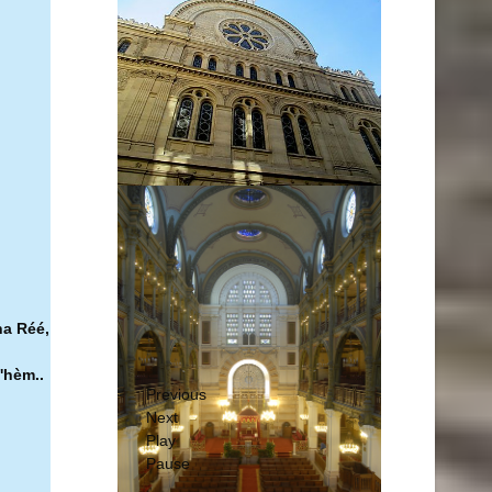
ha Réé,
'hèm..