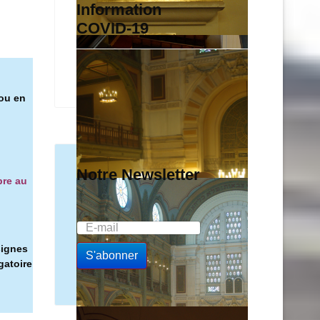
Information
COVID-19
 ou en
Notre Newsletter
bre au
signes
gatoire