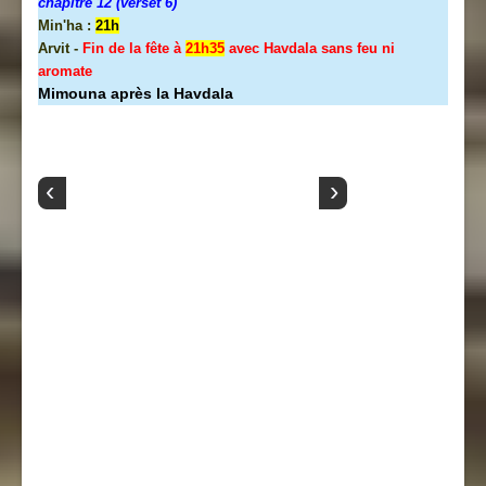
chapitre 12 (verset 6)
Min'ha :
21h
Arvit -
Fin de la fête à
21h35
avec Havdala sans feu ni
aromate
Mimouna après la Havdala
‹
›