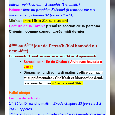
offirez - véhikravtem) - 2 appelés (1 et maftir)
Haftara :
livre du prophète Ezéchiel (il redonne vie aux
ossements...) chapitre 37 (versets 1 à 14)
Min'ha :
entre 14h et 21h au plus tard
Lecture de la Torah :
première section de la paracha
Chémini, comme samedi après-midi dernier
ème
ème
4
au 6
jour de Pessa'h (h'ol hamoèd ou
demi-fête)
Du samedi 11 avril au soir au mardi 14 avril après-midi
Samedi soir - fin de Chabat :
A
rvit avec havdala à
21h27
Dimanche, lundi et mardi matins :
office du matin
et supplémentaire - Cha'h'arit et Moussaf de demi-
fête sans téfilines
(Chéma avant 9h45)
Hallel abrégé
Lecture de la Torah
er
1
Séfer, Dimanche matin :
Exode chapitre 13 (versets 1 à
16)
- 3 appelés
er
1
Séfer, Lundi matin :
Exode chapitre 22 (versets 25 à fin) à