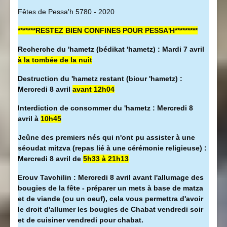
Fêtes de Pessa'h 5780 - 2020
*******RESTEZ BIEN CONFINES POUR PESSA'H*********
Recherche du 'hametz (bédikat 'hametz) : Mardi 7 avril
à la tombée de la nuit
Destruction du 'hametz restant (biour 'hametz) :
Mercredi 8 avril
avant 12h04
Interdiction de consommer du 'hametz : Mercredi 8
avril à
10h45
Jeûne des premiers nés qui n'ont pu assister à une
séoudat mitzva (repas lié à une cérémonie religieuse) :
Mercredi 8 avril de
5h33 à 21h13
Erouv Tavchilin : Mercredi 8 avril avant l'allumage des
bougies de la fête - préparer un mets à base de matza
et de viande (ou un oeuf), cela vous permettra d'avoir
le droit d'allumer les bougies de Chabat vendredi soir
et de cuisiner vendredi pour chabat.