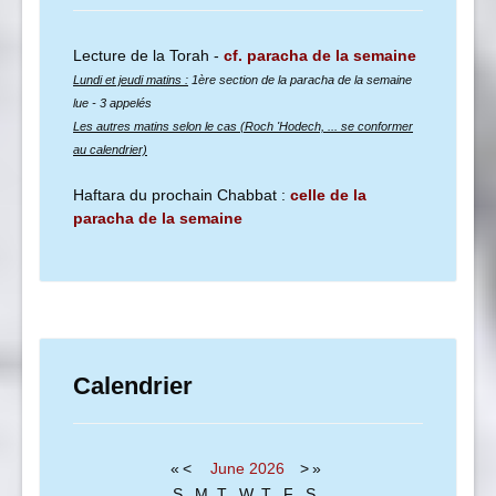
Lecture de la Torah -
cf. paracha de la semaine
Lundi et jeudi matins :
1ère section de la paracha de la semaine
lue
- 3 appelés
Les autres matins selon le cas (Roch 'Hodech, ... se conformer
au calendrier)
Haftara du prochain Chabbat :
celle de la
paracha de la semaine
Calendrier
«
<
June
2026
>
»
S
M
T
W
T
F
S