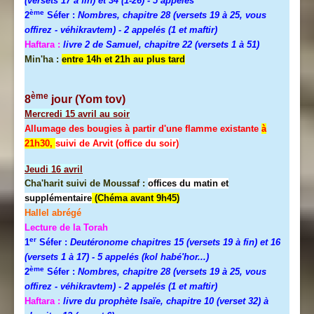
(versets 17 à fin) et 34 (1-26)
- 5 appelés
ème
2
Séfer :
Nombres, chapitre 28 (versets 19 à 25, vous
offirez - véhikravtem) - 2 appelés (1 et maftir)
Haftara :
livre 2 de Samuel, chapitre 22 (versets 1 à 51)
Min'ha :
entre 14h et 21h au plus tard
ème
8
jour (Yom tov)
Mercredi
15 avril au soir
Allumage des bougies à partir d'une flamme existante
à
21h30,
suivi de Arvit (office du soir)
Jeudi
16 avril
Cha'harit suivi de Moussaf :
offices du matin et
supplémentaire
(Chéma avant 9h45)
Hallel abrégé
Lecture de la Torah
er
1
Séfer :
Deutéronome chapitres 15 (versets 19 à fin) et 16
(versets 1 à 17)
- 5 appelés (kol habé'hor...)
ème
2
Séfer :
Nombres, chapitre 28 (versets 19 à 25, vous
offirez - véhikravtem) - 2 appelés (1 et maftir)
Haftara :
livre du prophète Isaïe, chapitre 10 (verset 32) à