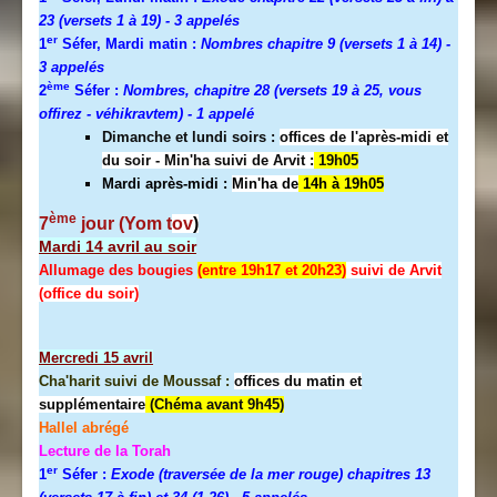
23 (versets 1 à 19)
- 3 appelés
er
1
Séfer, Mardi matin :
Nombres chapitre 9 (versets 1 à 14)
-
3 appelés
ème
2
Séfer :
Nombres, chapitre 28 (versets 19 à 25, vous
offirez - véhikravtem) - 1 appelé
Dimanche et lundi soirs :
offices de l'après-midi et
du soir - Min'ha suivi de Arvit :
19h05
Mardi après-midi :
Min'ha de
14h à 19h05
ème
7
jour (Yom t
ov
)
Mardi 14 avril au soir
Allumage des bougies
(entre 19h17 et 20h23)
suivi de Arvit
(office du soir)
Mercredi
15 avril
Cha'harit suivi de Moussaf :
offices du matin et
supplémentaire
(Chéma avant 9h45)
Hallel abrégé
Lecture de la Torah
er
1
Séfer :
Exode (traversée de la mer rouge) chapitres 13