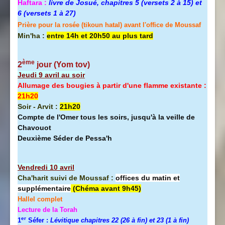
Haftara :
livre de Josué, chapitres 5 (versets 2 à 15) et
6 (versets 1 à 27)
Prière pour la rosée (tikoun hatal) avant l'office de Moussaf
Min'ha :
entre 14h et 20h50 au plus tard
ème
2
jour (Yom tov
)
Jeudi 9 avril au soir
Allumage des bougies à partir d'une flamme existante :
21h20
Soir - Arvit :
21h20
Compte de l'Omer tous les soirs, jusqu'à la veille de
Chavouot
Deuxième Séder de Pessa'h
Vendredi 10 avril
Cha'harit suivi de Moussaf :
offices du matin et
supplémentaire
(Chéma avant 9h45)
Hallel
complet
Lecture de la Torah
er
1
Séfer :
Lévitique chapitres 22 (26 à fin) et 23 (1 à fin)