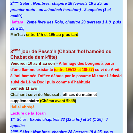
ème
2
Séfer :
Nombres, chapitre 28 (versets 16 à 25, au
premier mois - ouva'hodech harichon) - 2 appelés (1 et
maftir)
Haftara :
2ème livre des Rois, chapitre 23 (versets 1 à 9, puis
21 à 25)
Min'ha :
entre 14h et 19h au plus tard
ème
3
jour de
Pessa'h
(Chabat 'hol hamoèd ou
Chabat de demi-fête)
Vendredi 10 avril au soir
-
Allumage des bougies à partir
d'une flamme existante
(entre 19h12 et 19h27)
suivi de Arvit,
à 'hol hamoèd l'office débute par le psaume Mizmor Lédavid
suivi de Lé'ha Dodi puis comme d'habitude
Samedi 11 avril
Cha'harit suivi de Moussaf :
offices du matin et
supplémentaire
(Chéma avant 9h45)
Hallel
abrégé
Lecture de la Torah
er
1
Séfer :
Exode chapitres 33 (12 à fin) et 34 (1-26)
- 7
appelés
ème
2
Séfer :
Nombres, chapitre 28 (versets 19 à 25, vous