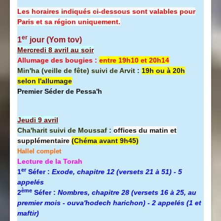
Les horaires indiqués ci-dessous sont valables pour
Paris et sa région uniquement.
er
1
jour (Yom tov)
Mercredi 8 avril au soir
Allumage des bougies :
entre 19h10 et 20h14
Min'ha (veille de fête) suivi de Arvit :
19h ou à 20h
selon l'allumage
Premier Séder de Pessa'h
Jeudi 9 avril
Cha'harit suivi de Moussaf :
offices du matin et
supplémentaire
(Chéma avant 9h45)
Hallel complet
Lecture de la Torah
er
1
Séfer :
Exode, chapitre 12 (versets 21 à 51) - 5
appelés
ème
2
Séfer :
Nombres, chapitre 28 (versets 16 à 25, au
premier mois - ouva'hodech harichon) - 2 appelés (1 et
maftir)