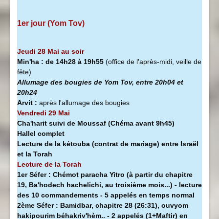
1er jour (Yom Tov)
Jeudi 28 Mai au soir
Min'ha
:
de 14h28 à
19h55
(office de l'après-midi, veille de
fête)
Allumage des bougies de Yom Tov, entre 20h04 et
20h24
Arvit :
après l'allumage des bougies
Vendredi 29 Mai
Cha'harit suivi de Moussaf
(Chéma avant 9h45)
Hallel complet
Lecture de la kétouba (contrat de mariage) entre Israël
et la Torah
Lecture de la Torah
1er Séfer :
Chémot paracha Yitro (à partir du chapitre
19, Ba'hodech hachelichi, au troisième mois...) - lecture
des 10 commandements - 5 appelés en temps normal
2ème Séfer :
Bamidbar, chapitre 28 (26:31), ouvyom
hakipourim béhakriv'hèm.. - 2 appelés (1+Maftir) en