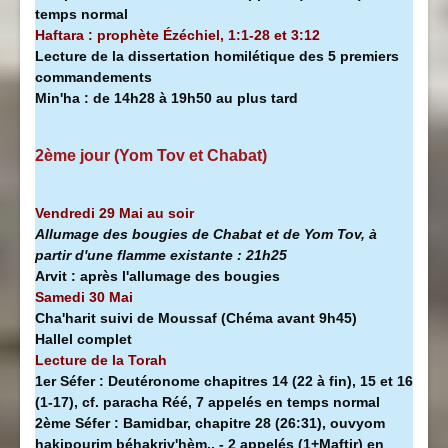
temps normal
Haftara : prophète Ézéchiel, 1:1-28 et 3:12
Lecture de la dissertation homilétique des 5 premiers
commandements
Min'ha
:
de 14h28 à
19h50 au plus tard
2ème jour (Yom Tov et Chabat)
Vendredi 29 Mai au soir
Allumage des bougies de Chabat et de Yom Tov, à
partir d'une flamme existante :
21h25
Arvit :
après l'allumage des bougies
Samedi 30 Mai
Cha'harit suivi de Moussaf
(Chéma avant 9h45)
Hallel complet
Lecture de la Torah
1er Séfer :
Deutéronome chapitres 14 (22 à fin), 15 et 16
(1-17), cf. paracha Réé, 7 appelés en temps normal
2ème Séfer :
Bamidbar, chapitre 28 (26:31), ouvyom
hakipourim béhakriv'hèm.. - 2 appelés (1+Maftir) en