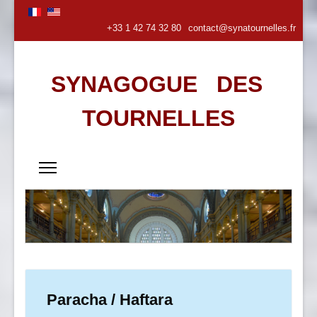
+33 1 42 74 32 80
contact@synatournelles.fr
SYNAGOGUE DES
TOURNELLES
Paracha / Haftara