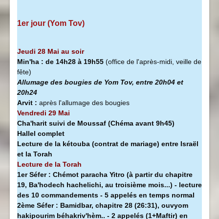
1er jour (Yom Tov)
Jeudi 28 Mai au soir
Min'ha
:
de 14h28 à
19h55
(office de l'après-midi, veille de
fête)
Allumage des bougies de Yom Tov, entre 20h04 et
20h24
Arvit :
après l'allumage des bougies
Vendredi 29 Mai
Cha'harit suivi de Moussaf
(Chéma avant 9h45)
Hallel complet
Lecture de la kétouba (contrat de mariage) entre Israël
et la Torah
Lecture de la Torah
1er Séfer :
Chémot paracha Yitro (à partir du chapitre
19, Ba'hodech hachelichi, au troisième mois...) - lecture
des 10 commandements - 5 appelés en temps normal
2ème Séfer :
Bamidbar, chapitre 28 (26:31), ouvyom
hakipourim béhakriv'hèm.. - 2 appelés (1+Maftir) en