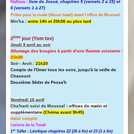
Haftara :
livre de Josué, chapitres 5 (versets 2 à 15) et
6 (versets 1 à 27)
Prière pour la rosée (tikoun hatal) avant l'office de Moussaf
Min'ha :
entre 14h et 20h50 au plus tard
ème
2
jour (Yom tov
)
Jeudi 9 avril au soir
Allumage des bougies à partir d'une flamme existante :
21h20
Soir - Arvit :
21h20
Compte de l'Omer tous les soirs, jusqu'à la veille de
Chavouot
Deuxième Séder de Pessa'h
Vendredi 10 avril
Cha'harit suivi de Moussaf :
offices du matin et
supplémentaire
(Chéma avant 9h45)
Hallel
complet
Lecture de la Torah
er
1
Séfer :
Lévitique chapitres 22 (26 à fin) et 23 (1 à fin)