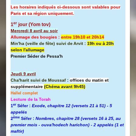
Les horaires indiqués ci-dessous sont valables pour
Paris et sa région uniquement.
er
1
jour (Yom tov)
Mercredi 8 avril au soir
Allumage des bougies :
entre 19h10 et 20h14
Min'ha (veille de fête) suivi de Arvit :
19h ou à 20h
selon l'allumage
Premier Séder de Pessa'h
Jeudi 9 avril
Cha'harit suivi de Moussaf :
offices du matin et
supplémentaire
(Chéma avant 9h45)
Hallel complet
Lecture de la Torah
er
1
Séfer :
Exode, chapitre 12 (versets 21 à 51) - 5
appelés
ème
2
Séfer :
Nombres, chapitre 28 (versets 16 à 25, au
premier mois - ouva'hodech harichon) - 2 appelés (1 et
maftir)