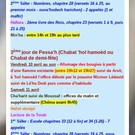
ème
2
Séfer :
Nombres, chapitre 28 (versets 16 à 25, au
premier mois - ouva'hodech harichon) - 2 appelés (1 et
maftir)
Haftara :
2ème livre des Rois, chapitre 23 (versets 1 à 9, puis
21 à 25)
Min'ha :
entre 14h et 19h au plus tard
ème
3
jour de
Pessa'h
(Chabat 'hol hamoèd ou
Chabat de demi-fête)
Vendredi 10 avril au soir
-
Allumage des bougies à partir
d'une flamme existante
(entre 19h12 et 19h27)
suivi de Arvit,
à 'hol hamoèd l'office débute par le psaume Mizmor Lédavid
suivi de Lé'ha Dodi puis comme d'habitude
Samedi 11 avril
Cha'harit suivi de Moussaf :
offices du matin et
supplémentaire
(Chéma avant 9h45)
Hallel
abrégé
Lecture de la Torah
er
1
Séfer :
Exode chapitres 33 (12 à fin) et 34 (1-26)
- 7
appelés
ème
2
Séfer :
Nombres, chapitre 28 (versets 19 à 25, vous