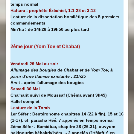
temps normal
Haftara : prophète Ézéchiel, 1:1-28 et 3:12
Lecture de la dissertation homilétique des 5 premiers
commandements
Min'ha
:
de 14h28 à
19h50 au plus tard
2ème jour (Yom Tov et Chabat)
Vendredi 29 Mai au soir
Allumage des bougies de Chabat et de Yom Tov, à
partir d'une flamme existante :
21h25
Arvit :
après l'allumage des bougies
Samedi 30 Mai
Cha'harit suivi de Moussaf
(Chéma avant 9h45)
Hallel complet
Lecture de la Torah
1er Séfer :
Deutéronome chapitres 14 (22 à fin), 15 et 16
(1-17), cf. paracha Réé, 7 appelés en temps normal
2ème Séfer :
Bamidbar, chapitre 28 (26:31), ouvyom
hakipourim béhakriv'hèm.. - 2 appelés (1+Maftir) en