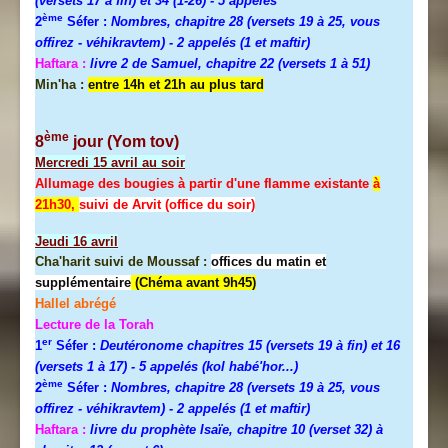
(versets 17 à fin) et 34 (1-26)
- 5 appelés
ème
2
Séfer :
Nombres, chapitre 28 (versets 19 à 25, vous
offirez - véhikravtem) - 2 appelés (1 et maftir)
Haftara :
livre 2 de Samuel, chapitre 22 (versets 1 à 51)
Min'ha :
entre 14h et 21h au plus tard
ème
8
jour (Yom tov)
Mercredi
15 avril au soir
Allumage des bougies à partir d'une flamme existante
à
21h30,
suivi de Arvit (office du soir)
Jeudi
16 avril
Cha'harit suivi de Moussaf :
offices du matin et
supplémentaire
(Chéma avant 9h45)
Hallel abrégé
Lecture de la Torah
er
1
Séfer :
Deutéronome chapitres 15 (versets 19 à fin) et 16
(versets 1 à 17)
- 5 appelés (kol habé'hor...)
ème
2
Séfer :
Nombres, chapitre 28 (versets 19 à 25, vous
offirez - véhikravtem) - 2 appelés (1 et maftir)
Haftara :
livre du prophète Isaïe, chapitre 10 (verset 32) à