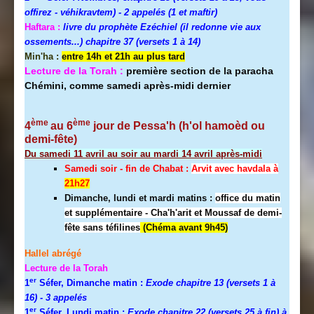
offirez - véhikravtem) - 2 appelés (1 et maftir)
Haftara :
livre du prophète Ezéchiel (il redonne vie aux
ossements...) chapitre 37 (versets 1 à 14)
Min'ha :
entre 14h et 21h au plus tard
Lecture de la Torah :
première section de la paracha
Chémini, comme samedi après-midi dernier
ème
ème
4
au 6
jour de Pessa'h (h'ol hamoèd ou
demi-fête)
Du samedi 11 avril au soir au mardi 14 avril après-midi
Samedi soir - fin de Chabat :
A
rvit avec havdala à
21h27
Dimanche, lundi et mardi matins :
office du matin
et supplémentaire - Cha'h'arit et Moussaf de demi-
fête sans téfilines
(Chéma avant 9h45)
Hallel abrégé
Lecture de la Torah
er
1
Séfer, Dimanche matin :
Exode chapitre 13 (versets 1 à
16)
- 3 appelés
er
1
Séfer, Lundi matin :
Exode chapitre 22 (versets 25 à fin) à