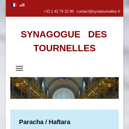
+33 1 42 74 32 80
contact@synatournelles.fr
SYNAGOGUE DES
TOURNELLES
Paracha / Haftara