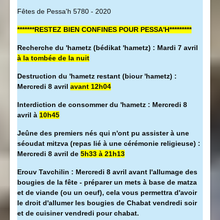
Fêtes de Pessa'h 5780 - 2020
*******RESTEZ BIEN CONFINES POUR PESSA'H*********
Recherche du 'hametz (bédikat 'hametz) : Mardi 7 avril
à la tombée de la nuit
Destruction du 'hametz restant (biour 'hametz) :
Mercredi 8 avril
avant 12h04
Interdiction de consommer du 'hametz : Mercredi 8
avril à
10h45
Jeûne des premiers nés qui n'ont pu assister à une
séoudat mitzva (repas lié à une cérémonie religieuse) :
Mercredi 8 avril de
5h33 à 21h13
Erouv Tavchilin : Mercredi 8 avril avant l'allumage des
bougies de la fête - préparer un mets à base de matza
et de viande (ou un oeuf), cela vous permettra d'avoir
le droit d'allumer les bougies de Chabat vendredi soir
et de cuisiner vendredi pour chabat.