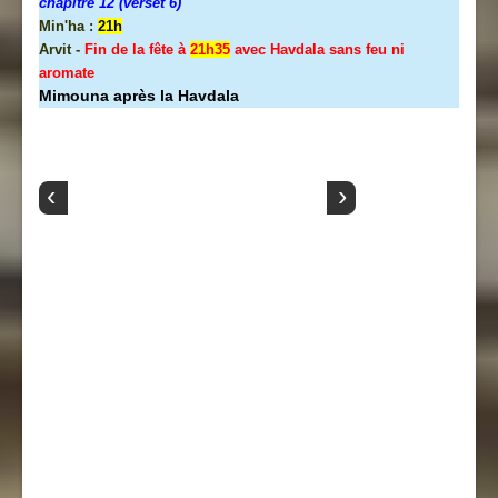
chapitre 12 (verset 6)
Min'ha :
21h
Arvit -
Fin de la fête à
21h35
avec Havdala sans feu ni
aromate
Mimouna après la Havdala
‹
›