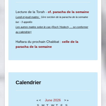
Lecture de la Torah -
cf. paracha de la semaine
Lundi et jeudi matins :
1ère section de la paracha de la semaine
lue
- 3 appelés
Les autres matins selon le cas (Roch 'Hodech, ... se conformer
au calendrier)
Haftara du prochain Chabbat :
celle de la
paracha de la semaine
Calendrier
«
<
June
2026
>
»
S
M
T
W
T
F
S