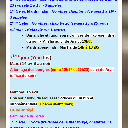
23 (versets 1 à 19)
- 3 appelés
er
1
Séfer, Mardi matin :
Nombres chapitre 9 (versets 1 à 14)
-
3 appelés
ème
2
Séfer :
Nombres, chapitre 28 (versets 19 à 25, vous
offirez - véhikravtem) - 1 appelé
Dimanche et lundi soirs :
offices de l'après-midi et
du soir - Min'ha suivi de Arvit :
19h05
Mardi après-midi :
Min'ha de
14h à 19h05
ème
7
jour (Yom t
ov
)
Mardi 14 avril au soir
Allumage des bougies
(entre 19h17 et 20h23)
suivi de Arvit
(office du soir)
Mercredi
15 avril
Cha'harit suivi de Moussaf :
offices du matin et
supplémentaire
(Chéma avant 9h45)
Hallel abrégé
Lecture de la Torah
er
1
Séfer :
Exode (traversée de la mer rouge) chapitres 13