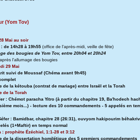
ur (Yom Tov)
28 Mai au soir
a
:
de 14h28 à
19h55
(office de l'après-midi, veille de fête)
ge des bougies de Yom Tov, entre 20h04 et 20h24
après l'allumage des bougies
di 29 Mai
rit suivi de Moussaf
(Chéma avant 9h45)
 complet
e de la kétouba (contrat de mariage) entre Israël et la Torah
e de la Torah
fer :
Chémot paracha Yitro (à partir du chapitre 19, Ba'hodech hach
isième mois...) - lecture des 10 commandements - 5 appelés en te
l
éfer :
Bamidbar, chapitre 28 (26:31), ouvyom hakipourim béhakriv
pelés (1+Maftir) en temps normal
a : prophète Ézéchiel, 1:1-28 et 3:12
e de la dissertation homilétique des 5 premiers commandements