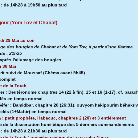
a
:
de 14h28 à
19h50 au plus tard
jour (Yom Tov et Chabat)
di 29 Mai au soir
ge des bougies de Chabat et de Yom Tov, à partir d'une flamme
nte :
21h25
après l'allumage des bougies
 30 Mai
rit suivi de Moussaf
(Chéma avant 9h45)
 complet
e de la Torah
fer :
Deutéronome chapitres 14 (22 à fin), 15 et 16 (1-17), cf. parac
lés en temps normal
éfer :
Bamidbar, chapitre 28 (26:31), ouvyom hakipourim béhakriv
pelés (1+Maftir) en temps normal
a : petit prophète, Habacuc, chapitres 2 (20) et 3 entièrement
e de la dissertation homilétique des 5 derniers commandements
a
:
de 14h28 à
21h30 au plus tard
e de la Torah : première section de la
paracha Nasso