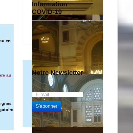
Information
COVID-19
 ou en
Notre Newsletter
bre au
signes
gatoire