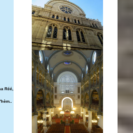
ha Réé,
'hèm..