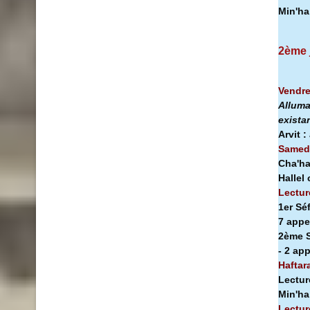
Min'h
2ème 
Vendre
Alluma
exista
Arvit :
Samedi
Cha'ha
Hallel
Lectur
1er Sé
7 appe
2ème S
- 2 ap
Haftar
Lectur
Min'h
Lectur