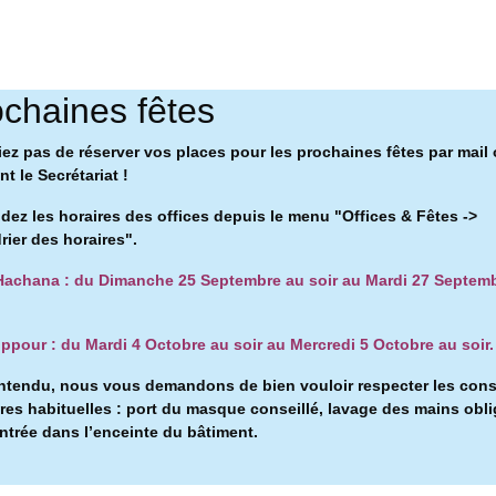
chaines fêtes
iez pas de réserver vos places pour les prochaines fêtes par mail
t le Secrétariat !
ez les horaires des offices depuis le menu "Offices & Fêtes ->
rier des horaires".
achana : du Dimanche 25 Septembre au soir au Mardi 27 Septem
ppour : du Mardi 4 Octobre au soir au Mercredi 5 Octobre au soir.
ntendu, nous vous demandons de bien vouloir respecter les con
ires habituelles : port du masque conseillé, l
avage des mains obli
entrée dans l’enceinte du bâtiment.