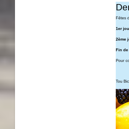
De
Fêtes 
1er jo
2ème j
Fin de
Pour co
Tou Bi