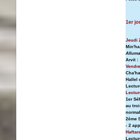
1er jo
Jeudi 
Min'h
Alluma
Arvit :
Vendre
Cha'ha
Hallel
Lectur
Lectur
1er Sé
au tro
norma
2ème S
- 2 ap
Haftar
Lectur