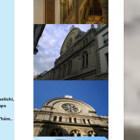
elichi,
mps
'hèm..