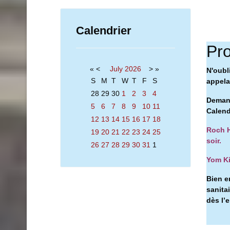
Calendrier
Pro
«
<
July
2026
>
»
N'oubl
S
M
T
W
T
F
S
appelan
28
29
30
1
2
3
4
Demand
5
6
7
8
9
10
11
Calend
12
13
14
15
16
17
18
Roch H
19
20
21
22
23
24
25
soir.
26
27
28
29
30
31
1
Yom Ki
Bien e
sanita
dès l’