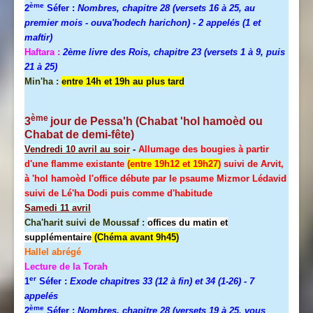
ème
2
Séfer :
Nombres, chapitre 28 (versets 16 à 25, au
premier mois - ouva'hodech harichon) - 2 appelés (1 et
maftir)
Haftara :
2ème livre des Rois, chapitre 23 (versets 1 à 9, puis
21 à 25)
Min'ha :
entre 14h et 19h au plus tard
ème
3
jour de
Pessa'h
(Chabat 'hol hamoèd ou
Chabat de demi-fête)
Vendredi 10 avril au soir
-
Allumage des bougies à partir
d'une flamme existante
(entre 19h12 et 19h27)
suivi de Arvit,
à 'hol hamoèd l'office débute par le psaume Mizmor Lédavid
suivi de Lé'ha Dodi puis comme d'habitude
Samedi 11 avril
Cha'harit suivi de Moussaf :
offices du matin et
supplémentaire
(Chéma avant 9h45)
Hallel
abrégé
Lecture de la Torah
er
1
Séfer :
Exode chapitres 33 (12 à fin) et 34 (1-26)
- 7
appelés
ème
2
Séfer :
Nombres, chapitre 28 (versets 19 à 25, vous