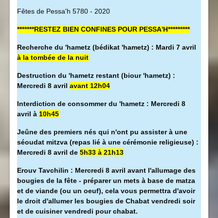
Fêtes de Pessa'h 5780 - 2020
*******RESTEZ BIEN CONFINES POUR PESSA'H*********
Recherche du 'hametz (bédikat 'hametz) : Mardi 7 avril
à la tombée de la nuit
Destruction du 'hametz restant (biour 'hametz) :
Mercredi 8 avril
avant 12h04
Interdiction de consommer du 'hametz : Mercredi 8
avril à
10h45
Jeûne des premiers nés qui n'ont pu assister à une
séoudat mitzva (repas lié à une cérémonie religieuse) :
Mercredi 8 avril de
5h33 à 21h13
Erouv Tavchilin : Mercredi 8 avril avant l'allumage des
bougies de la fête - préparer un mets à base de matza
et de viande (ou un oeuf), cela vous permettra d'avoir
le droit d'allumer les bougies de Chabat vendredi soir
et de cuisiner vendredi pour chabat.