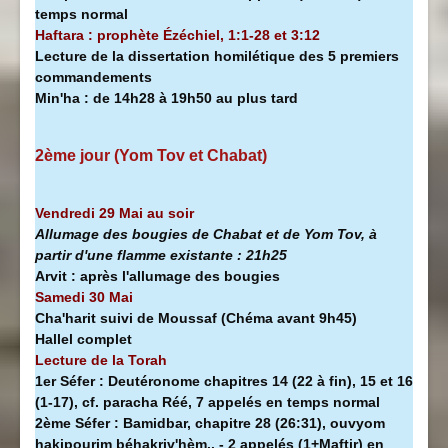
temps normal
Haftara : prophète Ézéchiel, 1:1-28 et 3:12
Lecture de la dissertation homilétique des 5 premiers
commandements
Min'ha
:
de 14h28 à
19h50 au plus tard
2ème jour (Yom Tov et Chabat)
Vendredi 29 Mai au soir
Allumage des bougies de Chabat et de Yom Tov, à
partir d'une flamme existante :
21h25
Arvit :
après l'allumage des bougies
Samedi 30 Mai
Cha'harit suivi de Moussaf
(Chéma avant 9h45)
Hallel complet
Lecture de la Torah
1er Séfer :
Deutéronome chapitres 14 (22 à fin), 15 et 16
(1-17), cf. paracha Réé, 7 appelés en temps normal
2ème Séfer :
Bamidbar, chapitre 28 (26:31), ouvyom
hakipourim béhakriv'hèm.. - 2 appelés (1+Maftir) en