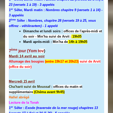
23 (versets 1 à 19)
- 3 appelés
er
1
Séfer, Mardi matin :
Nombres chapitre 9 (versets 1 à 14)
-
3 appelés
ème
2
Séfer :
Nombres, chapitre 28 (versets 19 à 25, vous
offirez - véhikravtem) - 1 appelé
Dimanche et lundi soirs :
offices de l'après-midi et
du soir - Min'ha suivi de Arvit :
19h05
Mardi après-midi :
Min'ha de
14h à 19h05
ème
7
jour (Yom t
ov
)
Mardi 14 avril au soir
Allumage des bougies
(entre 19h17 et 20h23)
suivi de Arvit
(office du soir)
Mercredi
15 avril
Cha'harit suivi de Moussaf :
offices du matin et
supplémentaire
(Chéma avant 9h45)
Hallel abrégé
Lecture de la Torah
er
1
Séfer :
Exode (traversée de la mer rouge) chapitres 13