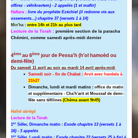
offirez - véhikravtem) - 2 appelés (1 et maftir)
Haftara :
livre du prophète Ezéchiel (il redonne vie aux
ossements...) chapitre 37 (versets 1 à 14)
Min'ha :
entre 14h et 21h au plus tard
Lecture de la Torah :
première section de la paracha
Chémini, comme samedi après-midi dernier
ème
ème
4
au 6
jour de Pessa'h (h'ol hamoèd ou
demi-fête)
Du samedi 11 avril au soir au mardi 14 avril après-midi
Samedi soir - fin de Chabat :
A
rvit avec havdala à
21h27
Dimanche, lundi et mardi matins :
office du matin
et supplémentaire - Cha'h'arit et Moussaf de demi-
fête sans téfilines
(Chéma avant 9h45)
Hallel abrégé
Lecture de la Torah
er
1
Séfer, Dimanche matin :
Exode chapitre 13 (versets 1 à
16)
- 3 appelés
er
1
Séfer, Lundi matin :
Exode chapitre 22 (versets 25 à fin) à