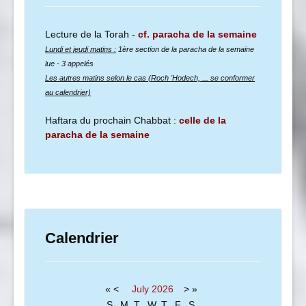
Lecture de la Torah -
cf. paracha de la semaine
Lundi et jeudi matins :
1ère section de la paracha de la semaine
lue
- 3 appelés
Les autres matins selon le cas (Roch 'Hodech, ... se conformer
au calendrier)
Haftara du prochain Chabbat :
celle de la
paracha de la semaine
Calendrier
«
<
July
2026
>
»
S
M
T
W
T
F
S