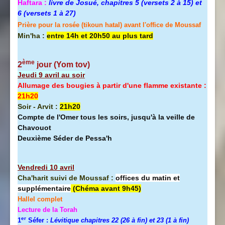
Haftara :
livre de Josué, chapitres 5 (versets 2 à 15) et
6 (versets 1 à 27)
Prière pour la rosée (tikoun hatal) avant l'office de Moussaf
Min'ha :
entre 14h et 20h50 au plus tard
ème
2
jour (Yom tov
)
Jeudi 9 avril au soir
Allumage des bougies à partir d'une flamme existante :
21h20
Soir - Arvit :
21h20
Compte de l'Omer tous les soirs, jusqu'à la veille de
Chavouot
Deuxième Séder de Pessa'h
Vendredi 10 avril
Cha'harit suivi de Moussaf :
offices du matin et
supplémentaire
(Chéma avant 9h45)
Hallel
complet
Lecture de la Torah
er
1
Séfer :
Lévitique chapitres 22 (26 à fin) et 23 (1 à fin)