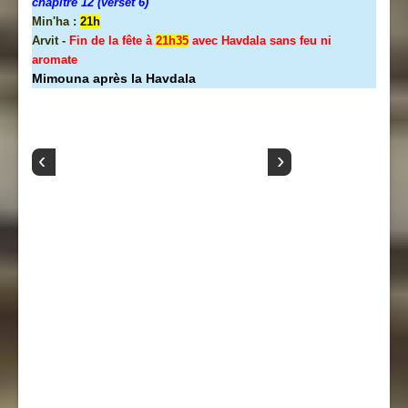
chapitre 12 (verset 6)
Min'ha :
21h
Arvit -
Fin de la fête à
21h35
avec Havdala sans feu ni
aromate
Mimouna après la Havdala
‹
›