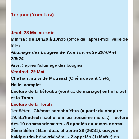
1er jour (Yom Tov)
Jeudi 28 Mai au soir
Min'ha
:
de 14h28 à
19h55
(office de l'après-midi, veille de
fête)
Allumage des bougies de Yom Tov, entre 20h04 et
20h24
Arvit :
après l'allumage des bougies
Vendredi 29 Mai
Cha'harit suivi de Moussaf
(Chéma avant 9h45)
Hallel complet
Lecture de la kétouba (contrat de mariage) entre Israël
et la Torah
Lecture de la Torah
1er Séfer :
Chémot paracha Yitro (à partir du chapitre
19, Ba'hodech hachelichi, au troisième mois...) - lecture
des 10 commandements - 5 appelés en temps normal
2ème Séfer :
Bamidbar, chapitre 28 (26:31), ouvyom
hakipourim béhakriv'hèm.. - 2 appelés (1+Maftir) en