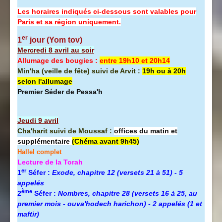
Les horaires indiqués ci-dessous sont valables pour
Paris et sa région uniquement.
er
1
jour (Yom tov)
Mercredi 8 avril au soir
Allumage des bougies :
entre 19h10 et 20h14
Min'ha (veille de fête) suivi de Arvit :
19h ou à 20h
selon l'allumage
Premier Séder de Pessa'h
Jeudi 9 avril
Cha'harit suivi de Moussaf :
offices du matin et
supplémentaire
(Chéma avant 9h45)
Hallel complet
Lecture de la Torah
er
1
Séfer :
Exode, chapitre 12 (versets 21 à 51) - 5
appelés
ème
2
Séfer :
Nombres, chapitre 28 (versets 16 à 25, au
premier mois - ouva'hodech harichon) - 2 appelés (1 et
maftir)