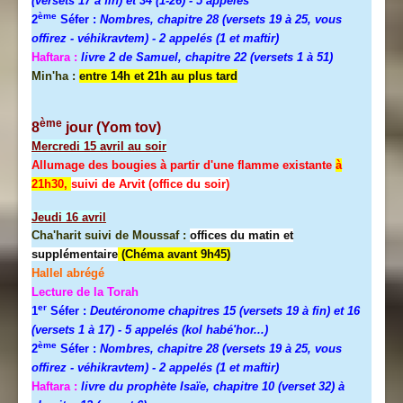
(versets 17 à fin) et 34 (1-26)
- 5 appelés
ème
2
Séfer :
Nombres, chapitre 28 (versets 19 à 25, vous
offirez - véhikravtem) - 2 appelés (1 et maftir)
Haftara :
livre 2 de Samuel, chapitre 22 (versets 1 à 51)
Min'ha :
entre 14h et 21h au plus tard
ème
8
jour (Yom tov)
Mercredi
15 avril au soir
Allumage des bougies à partir d'une flamme existante
à
21h30,
suivi de Arvit (office du soir)
Jeudi
16 avril
Cha'harit suivi de Moussaf :
offices du matin et
supplémentaire
(Chéma avant 9h45)
Hallel abrégé
Lecture de la Torah
er
1
Séfer :
Deutéronome chapitres 15 (versets 19 à fin) et 16
(versets 1 à 17)
- 5 appelés (kol habé'hor...)
ème
2
Séfer :
Nombres, chapitre 28 (versets 19 à 25, vous
offirez - véhikravtem) - 2 appelés (1 et maftir)
Haftara :
livre du prophète Isaïe, chapitre 10 (verset 32) à