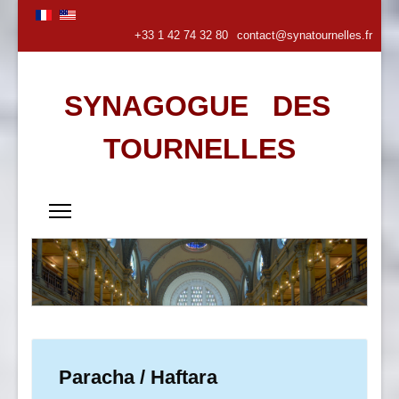
+33 1 42 74 32 80
contact@synatournelles.fr
SYNAGOGUE DES
TOURNELLES
Paracha / Haftara