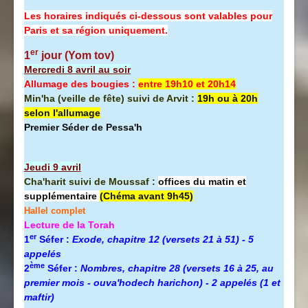
Les horaires indiqués ci-dessous sont valables pour
Paris et sa région uniquement.
er
1
jour (Yom tov)
Mercredi 8 avril au soir
Allumage des bougies :
entre 19h10 et 20h14
Min'ha (veille de fête) suivi de Arvit :
19h ou à 20h
selon l'allumage
Premier Séder de Pessa'h
Jeudi 9 avril
Cha'harit suivi de Moussaf :
offices du matin et
supplémentaire
(Chéma avant 9h45)
Hallel complet
Lecture de la Torah
er
1
Séfer :
Exode, chapitre 12 (versets 21 à 51) - 5
appelés
ème
2
Séfer :
Nombres, chapitre 28 (versets 16 à 25, au
premier mois - ouva'hodech harichon) - 2 appelés (1 et
maftir)