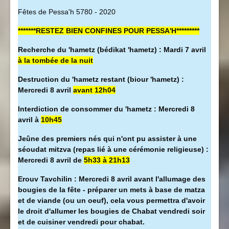
Fêtes de Pessa'h 5780 - 2020
*******RESTEZ BIEN CONFINES POUR PESSA'H*********
Recherche du 'hametz (bédikat 'hametz) : Mardi 7 avril
à la tombée de la nuit
Destruction du 'hametz restant (biour 'hametz) :
Mercredi 8 avril
avant 12h04
Interdiction de consommer du 'hametz : Mercredi 8
avril à
10h45
Jeûne des premiers nés qui n'ont pu assister à une
séoudat mitzva (repas lié à une cérémonie religieuse) :
Mercredi 8 avril de
5h33 à 21h13
Erouv Tavchilin : Mercredi 8 avril avant l'allumage des
bougies de la fête - préparer un mets à base de matza
et de viande (ou un oeuf), cela vous permettra d'avoir
le droit d'allumer les bougies de Chabat vendredi soir
et de cuisiner vendredi pour chabat.