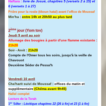
Haftara :
livre de Josué, chapitres 5 (versets 2 à 15) et
6 (versets 1 à 27)
Prière pour la rosée (tikoun hatal) avant l'office de Moussaf
Min'ha :
entre 14h et 20h50 au plus tard
ème
2
jour (Yom tov
)
Jeudi 9 avril au soir
Allumage des bougies à partir d'une flamme existante :
21h20
Soir - Arvit :
21h20
Compte de l'Omer tous les soirs, jusqu'à la veille de
Chavouot
Deuxième Séder de Pessa'h
Vendredi 10 avril
Cha'harit suivi de Moussaf :
offices du matin et
supplémentaire
(Chéma avant 9h45)
Hallel
complet
Lecture de la Torah
er
1
Séfer :
Lévitique chapitres 22 (26 à fin) et 23 (1 à fin)