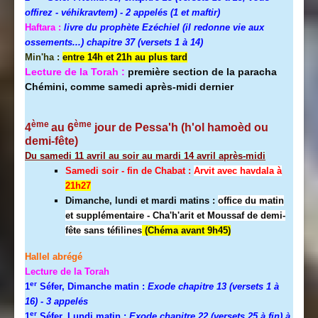
offirez - véhikravtem) - 2 appelés (1 et maftir)
Haftara :
livre du prophète Ezéchiel (il redonne vie aux
ossements...) chapitre 37 (versets 1 à 14)
Min'ha :
entre 14h et 21h au plus tard
Lecture de la Torah :
première section de la paracha
Chémini, comme samedi après-midi dernier
ème
ème
4
au 6
jour de Pessa'h (h'ol hamoèd ou
demi-fête)
Du samedi 11 avril au soir au mardi 14 avril après-midi
Samedi soir - fin de Chabat :
A
rvit avec havdala à
21h27
Dimanche, lundi et mardi matins :
office du matin
et supplémentaire - Cha'h'arit et Moussaf de demi-
fête sans téfilines
(Chéma avant 9h45)
Hallel abrégé
Lecture de la Torah
er
1
Séfer, Dimanche matin :
Exode chapitre 13 (versets 1 à
16)
- 3 appelés
er
1
Séfer, Lundi matin :
Exode chapitre 22 (versets 25 à fin) à