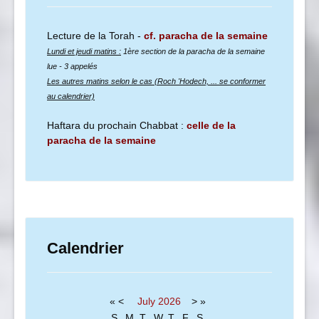
Lecture de la Torah -
cf. paracha de la semaine
Lundi et jeudi matins :
1ère section de la paracha de la semaine
lue
- 3 appelés
Les autres matins selon le cas (Roch 'Hodech, ... se conformer
au calendrier)
Haftara du prochain Chabbat :
celle de la
paracha de la semaine
Calendrier
«
<
July
2026
>
»
S
M
T
W
T
F
S