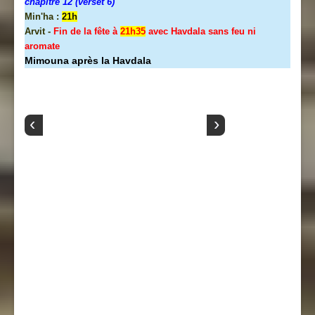
chapitre 12 (verset 6)
Min'ha :
21h
Arvit -
Fin de la fête à
21h35
avec Havdala sans feu ni
aromate
Mimouna après la Havdala
‹
›