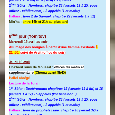
(versets 17 à fin) et 34 (1-26)
- 5 appelés
ème
2
Séfer :
Nombres, chapitre 28 (versets 19 à 25, vous
offirez - véhikravtem) - 2 appelés (1 et maftir)
Haftara :
livre 2 de Samuel, chapitre 22 (versets 1 à 51)
Min'ha :
entre 14h et 21h au plus tard
ème
8
jour (Yom tov)
Mercredi
15 avril au soir
Allumage des bougies à partir d'une flamme existante
à
21h30,
suivi de Arvit (office du soir)
Jeudi
16 avril
Cha'harit suivi de Moussaf :
offices du matin et
supplémentaire
(Chéma avant 9h45)
Hallel abrégé
Lecture de la Torah
er
1
Séfer :
Deutéronome chapitres 15 (versets 19 à fin) et 16
(versets 1 à 17)
- 5 appelés (kol habé'hor...)
ème
2
Séfer :
Nombres, chapitre 28 (versets 19 à 25, vous
offirez - véhikravtem) - 2 appelés (1 et maftir)
Haftara :
livre du prophète Isaïe, chapitre 10 (verset 32) à