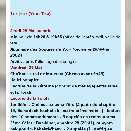
1er jour (Yom Tov)
Jeudi 28 Mai au soir
Min'ha
:
de 14h28 à
19h55
(office de l'après-midi, veille de
fête)
Allumage des bougies de Yom Tov, entre 20h04 et
20h24
Arvit :
après l'allumage des bougies
Vendredi 29 Mai
Cha'harit suivi de Moussaf
(Chéma avant 9h45)
Hallel complet
Lecture de la kétouba (contrat de mariage) entre Israël
et la Torah
Lecture de la Torah
1er Séfer :
Chémot paracha Yitro (à partir du chapitre
19, Ba'hodech hachelichi, au troisième mois...) - lecture
des 10 commandements - 5 appelés en temps normal
2ème Séfer :
Bamidbar, chapitre 28 (26:31), ouvyom
hakipourim béhakriv'hèm.. - 2 appelés (1+Maftir) en