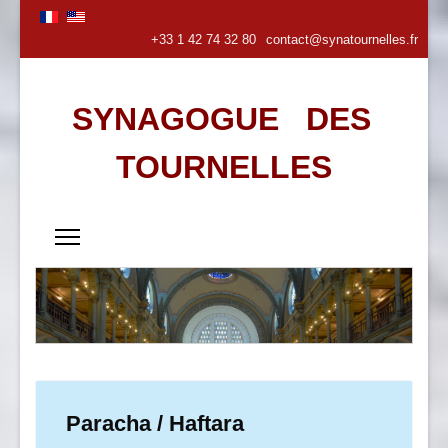
+33 1 42 74 32 80
contact@synatournelles.fr
SYNAGOGUE DES
TOURNELLES
Paracha / Haftara