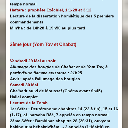
temps normal
Haftara : prophète Ézéchiel, 1:1-28 et 3:12
Lecture de la dissertation homilétique des 5 premiers
commandements
Min'ha
:
de 14h28 à
19h50 au plus tard
2ème jour (Yom Tov et Chabat)
Vendredi 29 Mai au soir
Allumage des bougies de Chabat et de Yom Tov, à
partir d'une flamme existante :
21h25
Arvit :
après l'allumage des bougies
Samedi 30 Mai
Cha'harit suivi de Moussaf
(Chéma avant 9h45)
Hallel complet
Lecture de la Torah
1er Séfer :
Deutéronome chapitres 14 (22 à fin), 15 et 16
(1-17), cf. paracha Réé, 7 appelés en temps normal
2ème Séfer :
Bamidbar, chapitre 28 (26:31), ouvyom
hakipourim béhakriv'hèm.. - 2 appelés (1+Maftir) en