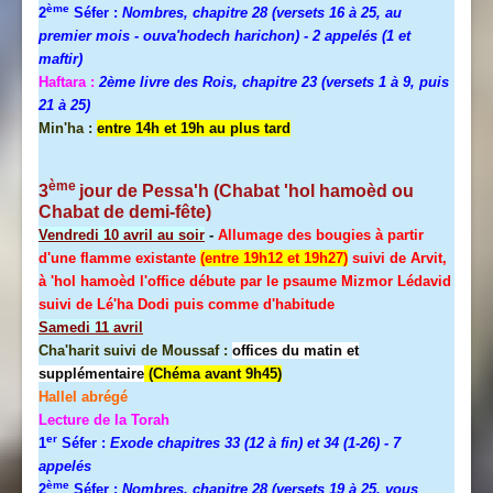
ème
2
Séfer :
Nombres, chapitre 28 (versets 16 à 25, au
premier mois - ouva'hodech harichon) - 2 appelés (1 et
maftir)
Haftara :
2ème livre des Rois, chapitre 23 (versets 1 à 9, puis
21 à 25)
Min'ha :
entre 14h et 19h au plus tard
ème
3
jour de
Pessa'h
(Chabat 'hol hamoèd ou
Chabat de demi-fête)
Vendredi 10 avril au soir
-
Allumage des bougies à partir
d'une flamme existante
(entre 19h12 et 19h27)
suivi de Arvit,
à 'hol hamoèd l'office débute par le psaume Mizmor Lédavid
suivi de Lé'ha Dodi puis comme d'habitude
Samedi 11 avril
Cha'harit suivi de Moussaf :
offices du matin et
supplémentaire
(Chéma avant 9h45)
Hallel
abrégé
Lecture de la Torah
er
1
Séfer :
Exode chapitres 33 (12 à fin) et 34 (1-26)
- 7
appelés
ème
2
Séfer :
Nombres, chapitre 28 (versets 19 à 25, vous