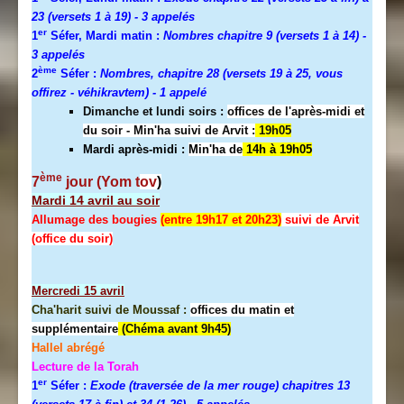
23 (versets 1 à 19)
- 3 appelés
er
1
Séfer, Mardi matin :
Nombres chapitre 9 (versets 1 à 14)
-
3 appelés
ème
2
Séfer :
Nombres, chapitre 28 (versets 19 à 25, vous
offirez - véhikravtem) - 1 appelé
Dimanche et lundi soirs :
offices de l'après-midi et
du soir - Min'ha suivi de Arvit :
19h05
Mardi après-midi :
Min'ha de
14h à 19h05
ème
7
jour (Yom t
ov
)
Mardi 14 avril au soir
Allumage des bougies
(entre 19h17 et 20h23)
suivi de Arvit
(office du soir)
Mercredi
15 avril
Cha'harit suivi de Moussaf :
offices du matin et
supplémentaire
(Chéma avant 9h45)
Hallel abrégé
Lecture de la Torah
er
1
Séfer :
Exode (traversée de la mer rouge) chapitres 13