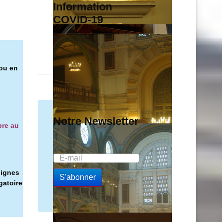
Information
COVID-19
 ou en
Notre Newsletter
bre au
signes
gatoire