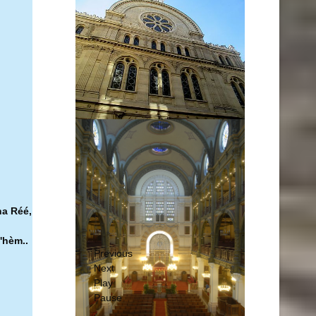
ha Réé,
'hèm..