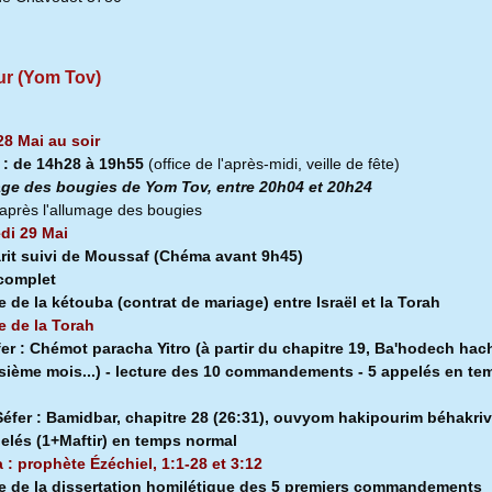
ur (Yom Tov)
28 Mai au soir
a
:
de 14h28 à
19h55
(office de l'après-midi, veille de fête)
ge des bougies de Yom Tov, entre 20h04 et 20h24
après l'allumage des bougies
di 29 Mai
rit suivi de Moussaf
(Chéma avant 9h45)
 complet
e de la kétouba (contrat de mariage) entre Israël et la Torah
e de la Torah
fer :
Chémot paracha Yitro (à partir du chapitre 19, Ba'hodech hach
isième mois...) - lecture des 10 commandements - 5 appelés en te
l
éfer :
Bamidbar, chapitre 28 (26:31), ouvyom hakipourim béhakriv
pelés (1+Maftir) en temps normal
a : prophète Ézéchiel, 1:1-28 et 3:12
e de la dissertation homilétique des 5 premiers commandements