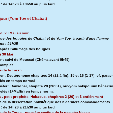
a
:
de 14h28 à
19h50 au plus tard
jour (Yom Tov et Chabat)
di 29 Mai au soir
ge des bougies de Chabat et de Yom Tov, à partir d'une flamme
nte :
21h25
après l'allumage des bougies
 30 Mai
rit suivi de Moussaf
(Chéma avant 9h45)
 complet
e de la Torah
fer :
Deutéronome chapitres 14 (22 à fin), 15 et 16 (1-17), cf. parac
lés en temps normal
éfer :
Bamidbar, chapitre 28 (26:31), ouvyom hakipourim béhakriv
pelés (1+Maftir) en temps normal
a : petit prophète, Habacuc, chapitres 2 (20) et 3 entièrement
e de la dissertation homilétique des 5 derniers commandements
a
:
de 14h28 à
21h30 au plus tard
e de la Torah : première section de la
paracha Nasso