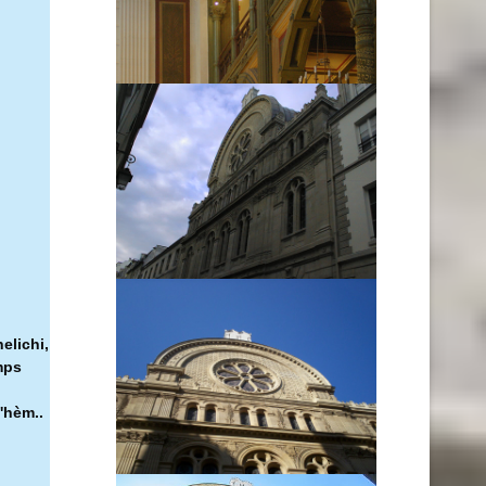
elichi,
mps
'hèm..