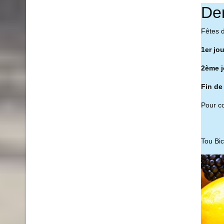
De
Fêtes 
1er jo
2ème j
Fin de
Pour co
Tou Bi