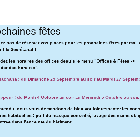
chaines fêtes
iez pas de réserver vos places pour les prochaines fêtes par mail
t le Secrétariat !
ez les horaires des offices depuis le menu "Offices & Fêtes ->
rier des horaires".
achana : du Dimanche 25 Septembre au soir au Mardi 27 Septem
ppour : du Mardi 4 Octobre au soir au Mercredi 5 Octobre au soir.
ntendu, nous vous demandons de bien vouloir respecter les con
ires habituelles : port du masque conseillé, l
avage des mains obli
entrée dans l’enceinte du bâtiment.