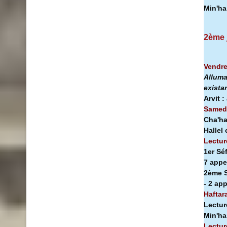
Min'h
2ème 
Vendre
Alluma
exista
Arvit :
Samedi
Cha'ha
Hallel
Lectur
1er Sé
7 appe
2ème S
- 2 ap
Haftar
Lectur
Min'h
Lectur