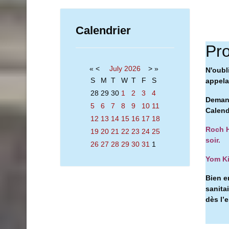
Calendrier
Pro
«
<
July
2026
>
»
N'oubl
S
M
T
W
T
F
S
appelan
28
29
30
1
2
3
4
Demand
5
6
7
8
9
10
11
Calend
12
13
14
15
16
17
18
Roch H
19
20
21
22
23
24
25
soir.
26
27
28
29
30
31
1
Yom Ki
Bien e
sanita
dès l’