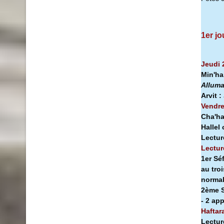
1er jo
Jeudi 
Min'h
Alluma
Arvit :
Vendre
Cha'ha
Hallel
Lectur
Lectur
1er Sé
au tro
norma
2ème S
- 2 ap
Haftar
Lectur