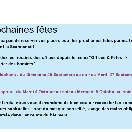
chaines fêtes
iez pas de réserver vos places pour les prochaines fêtes par mail
t le Secrétariat !
ez les horaires des offices depuis le menu "Offices & Fêtes ->
rier des horaires".
achana : du Dimanche 25 Septembre au soir au Mardi 27 Septem
ppour : du Mardi 4 Octobre au soir au Mercredi 5 Octobre au soir.
ntendu, nous vous demandons de bien vouloir respecter les con
ires habituelles : port du masque conseillé, l
avage des mains obli
entrée dans l’enceinte du bâtiment.