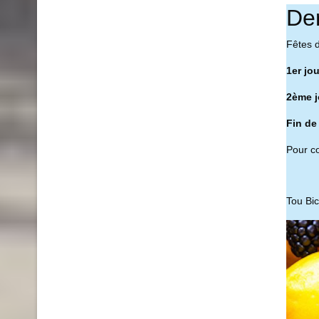
De
Fêtes 
1er jo
2ème j
Fin de
Pour co
Tou Bi