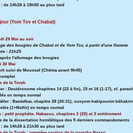
a
:
de 14h28 à
19h50 au plus tard
jour (Yom Tov et Chabat)
di 29 Mai au soir
ge des bougies de Chabat et de Yom Tov, à partir d'une flamme
nte :
21h25
après l'allumage des bougies
 30 Mai
rit suivi de Moussaf
(Chéma avant 9h45)
 complet
e de la Torah
fer :
Deutéronome chapitres 14 (22 à fin), 15 et 16 (1-17), cf. parac
lés en temps normal
éfer :
Bamidbar, chapitre 28 (26:31), ouvyom hakipourim béhakriv
pelés (1+Maftir) en temps normal
a : petit prophète, Habacuc, chapitres 2 (20) et 3 entièrement
e de la dissertation homilétique des 5 derniers commandements
a
:
de 14h28 à
21h30 au plus tard
e de la Torah : première section de la
paracha Nasso