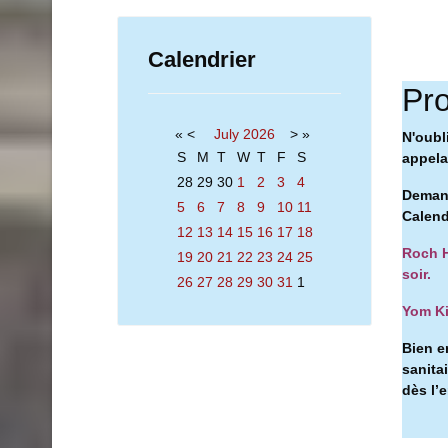
Calendrier
Pro
«
<
July
2026
>
»
N'oubl
S
M
T
W
T
F
S
appelan
28
29
30
1
2
3
4
Demand
5
6
7
8
9
10
11
Calend
12
13
14
15
16
17
18
Roch H
19
20
21
22
23
24
25
soir.
26
27
28
29
30
31
1
Yom Ki
Bien e
sanita
dès l’