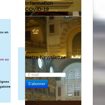
Information
COVID-19
 ou en
Notre Newsletter
bre au
signes
gatoire