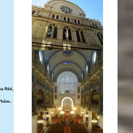
ha Réé,
'hèm..