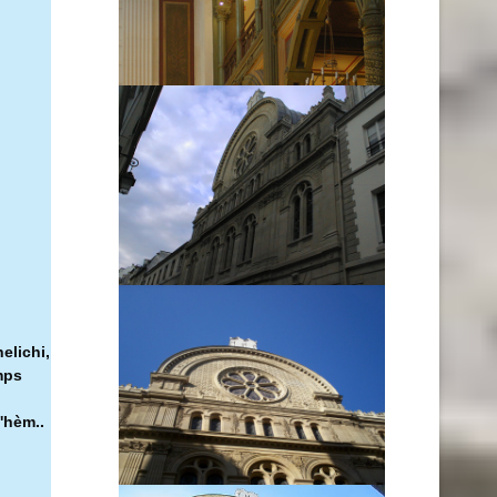
elichi,
mps
'hèm..