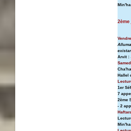
Min'h
2ème 
Vendre
Alluma
exista
Arvit :
Samedi
Cha'ha
Hallel
Lectur
1er Sé
7 appe
2ème S
- 2 ap
Haftar
Lectur
Min'h
Lectur