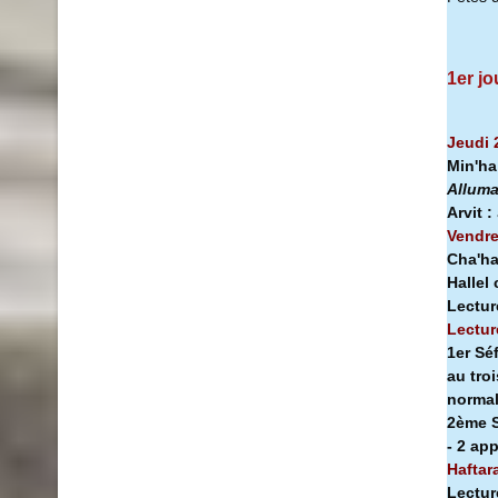
1er jo
Jeudi 
Min'h
Alluma
Arvit :
Vendre
Cha'ha
Hallel
Lectur
Lectur
1er Sé
au tro
norma
2ème S
- 2 ap
Haftar
Lectur