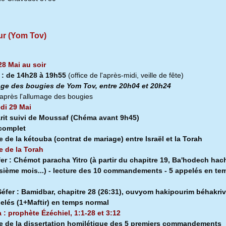
ur (Yom Tov)
28 Mai au soir
a
:
de 14h28 à
19h55
(office de l'après-midi, veille de fête)
ge des bougies de Yom Tov, entre 20h04 et 20h24
après l'allumage des bougies
di 29 Mai
rit suivi de Moussaf
(Chéma avant 9h45)
 complet
e de la kétouba (contrat de mariage) entre Israël et la Torah
e de la Torah
fer :
Chémot paracha Yitro (à partir du chapitre 19, Ba'hodech hach
isième mois...) - lecture des 10 commandements - 5 appelés en te
l
éfer :
Bamidbar, chapitre 28 (26:31), ouvyom hakipourim béhakriv
pelés (1+Maftir) en temps normal
a : prophète Ézéchiel, 1:1-28 et 3:12
e de la dissertation homilétique des 5 premiers commandements