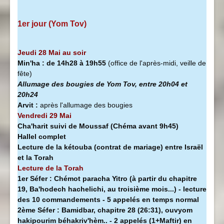
1er jour (Yom Tov)
Jeudi 28 Mai au soir
Min'ha
:
de 14h28 à
19h55
(office de l'après-midi, veille de
fête)
Allumage des bougies de Yom Tov, entre 20h04 et
20h24
Arvit :
après l'allumage des bougies
Vendredi 29 Mai
Cha'harit suivi de Moussaf
(Chéma avant 9h45)
Hallel complet
Lecture de la kétouba (contrat de mariage) entre Israël
et la Torah
Lecture de la Torah
1er Séfer :
Chémot paracha Yitro (à partir du chapitre
19, Ba'hodech hachelichi, au troisième mois...) - lecture
des 10 commandements - 5 appelés en temps normal
2ème Séfer :
Bamidbar, chapitre 28 (26:31), ouvyom
hakipourim béhakriv'hèm.. - 2 appelés (1+Maftir) en