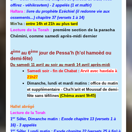
offirez - véhikravtem) - 2 appelés (1 et maftir)
Haftara :
livre du prophète Ezéchiel (il redonne vie aux
ossements...) chapitre 37 (versets 1 à 14)
Min'ha :
entre 14h et 21h au plus tard
Lecture de la Torah :
première section de la paracha
Chémini, comme samedi après-midi dernier
ème
ème
4
au 6
jour de Pessa'h (h'ol hamoèd ou
demi-fête)
Du samedi 11 avril au soir au mardi 14 avril après-midi
Samedi soir - fin de Chabat :
A
rvit avec havdala à
21h27
Dimanche, lundi et mardi matins :
office du matin
et supplémentaire - Cha'h'arit et Moussaf de demi-
fête sans téfilines
(Chéma avant 9h45)
Hallel abrégé
Lecture de la Torah
er
1
Séfer, Dimanche matin :
Exode chapitre 13 (versets 1 à
16)
- 3 appelés
er
1
Séfer, Lundi matin :
Exode chapitre 22 (versets 25 à fin) à