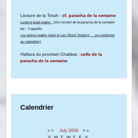
Lecture de la Torah -
cf. paracha de la semaine
Lundi et jeudi matins :
1ère section de la paracha de la semaine
lue
- 3 appelés
Les autres matins selon le cas (Roch 'Hodech, ... se conformer
au calendrier)
Haftara du prochain Chabbat :
celle de la
paracha de la semaine
Calendrier
«
<
July
2026
>
»
S
M
T
W
T
F
S