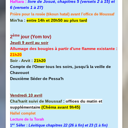
Haftara :
livre de Josué, chapitres 5 (versets 2 à 15) et
6 (versets 1 à 27)
Prière pour la rosée (tikoun hatal) avant l'office de Moussaf
Min'ha :
entre 14h et 20h50 au plus tard
ème
2
jour (Yom tov
)
Jeudi 9 avril au soir
Allumage des bougies à partir d'une flamme existante :
21h20
Soir - Arvit :
21h20
Compte de l'Omer tous les soirs, jusqu'à la veille de
Chavouot
Deuxième Séder de Pessa'h
Vendredi 10 avril
Cha'harit suivi de Moussaf :
offices du matin et
supplémentaire
(Chéma avant 9h45)
Hallel
complet
Lecture de la Torah
er
1
Séfer :
Lévitique chapitres 22 (26 à fin) et 23 (1 à fin)