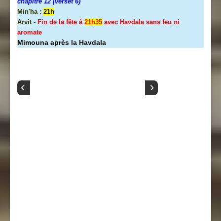
chapitre 12 (verset 6)
Min'ha :
21h
Arvit -
Fin de la fête à
21h35
avec Havdala sans feu ni
aromate
Mimouna après la Havdala
‹
›