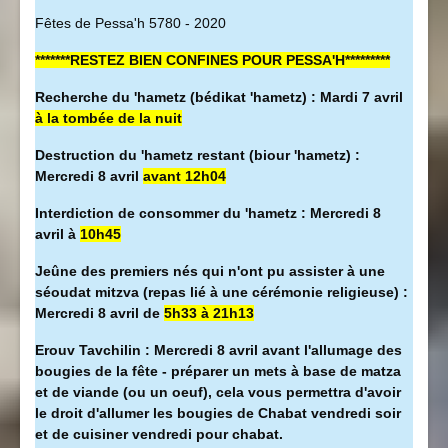
Fêtes de Pessa'h 5780 - 2020
*******RESTEZ BIEN CONFINES POUR PESSA'H*********
Recherche du 'hametz (bédikat 'hametz) : Mardi 7 avril
à la tombée de la nuit
Destruction du 'hametz restant (biour 'hametz) :
Mercredi 8 avril
avant 12h04
Interdiction de consommer du 'hametz : Mercredi 8
avril à
10h45
Jeûne des premiers nés qui n'ont pu assister à une
séoudat mitzva (repas lié à une cérémonie religieuse) :
Mercredi 8 avril de
5h33 à 21h13
Erouv Tavchilin : Mercredi 8 avril avant l'allumage des
bougies de la fête - préparer un mets à base de matza
et de viande (ou un oeuf), cela vous permettra d'avoir
le droit d'allumer les bougies de Chabat vendredi soir
et de cuisiner vendredi pour chabat.