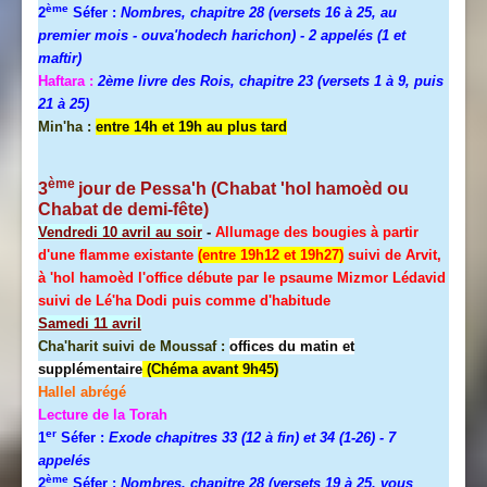
ème
2
Séfer :
Nombres, chapitre 28 (versets 16 à 25, au
premier mois - ouva'hodech harichon) - 2 appelés (1 et
maftir)
Haftara :
2ème livre des Rois, chapitre 23 (versets 1 à 9, puis
21 à 25)
Min'ha :
entre 14h et 19h au plus tard
ème
3
jour de
Pessa'h
(Chabat 'hol hamoèd ou
Chabat de demi-fête)
Vendredi 10 avril au soir
-
Allumage des bougies à partir
d'une flamme existante
(entre 19h12 et 19h27)
suivi de Arvit,
à 'hol hamoèd l'office débute par le psaume Mizmor Lédavid
suivi de Lé'ha Dodi puis comme d'habitude
Samedi 11 avril
Cha'harit suivi de Moussaf :
offices du matin et
supplémentaire
(Chéma avant 9h45)
Hallel
abrégé
Lecture de la Torah
er
1
Séfer :
Exode chapitres 33 (12 à fin) et 34 (1-26)
- 7
appelés
ème
2
Séfer :
Nombres, chapitre 28 (versets 19 à 25, vous