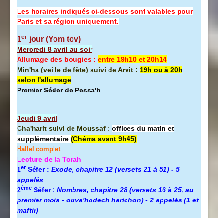
Les horaires indiqués ci-dessous sont valables pour
Paris et sa région uniquement.
er
1
jour (Yom tov)
Mercredi 8 avril au soir
Allumage des bougies :
entre 19h10 et 20h14
Min'ha (veille de fête) suivi de Arvit :
19h ou à 20h
selon l'allumage
Premier Séder de Pessa'h
Jeudi 9 avril
Cha'harit suivi de Moussaf :
offices du matin et
supplémentaire
(Chéma avant 9h45)
Hallel complet
Lecture de la Torah
er
1
Séfer :
Exode, chapitre 12 (versets 21 à 51) - 5
appelés
ème
2
Séfer :
Nombres, chapitre 28 (versets 16 à 25, au
premier mois - ouva'hodech harichon) - 2 appelés (1 et
maftir)