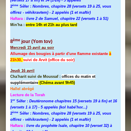
(versets 17 à fin) et 34 (1-26)
- 5 appelés
ème
2
Séfer :
Nombres, chapitre 28 (versets 19 à 25, vous
offirez - véhikravtem) - 2 appelés (1 et maftir)
Haftara :
livre 2 de Samuel, chapitre 22 (versets 1 à 51)
Min'ha :
entre 14h et 21h au plus tard
ème
8
jour (Yom tov)
Mercredi
15 avril au soir
Allumage des bougies à partir d'une flamme existante
à
21h30,
suivi de Arvit (office du soir)
Jeudi
16 avril
Cha'harit suivi de Moussaf :
offices du matin et
supplémentaire
(Chéma avant 9h45)
Hallel abrégé
Lecture de la Torah
er
1
Séfer :
Deutéronome chapitres 15 (versets 19 à fin) et 16
(versets 1 à 17)
- 5 appelés (kol habé'hor...)
ème
2
Séfer :
Nombres, chapitre 28 (versets 19 à 25, vous
offirez - véhikravtem) - 2 appelés (1 et maftir)
Haftara :
livre du prophète Isaïe, chapitre 10 (verset 32) à