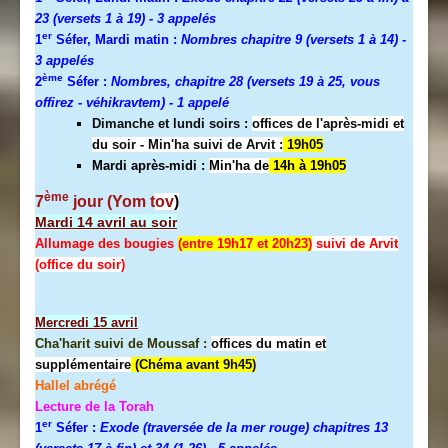
23 (versets 1 à 19)
- 3 appelés
er
1
Séfer, Mardi matin :
Nombres chapitre 9 (versets 1 à 14)
-
3 appelés
ème
2
Séfer :
Nombres, chapitre 28 (versets 19 à 25, vous
offirez - véhikravtem) - 1 appelé
Dimanche et lundi soirs :
offices de l'après-midi et
du soir - Min'ha suivi de Arvit :
19h05
Mardi après-midi :
Min'ha de
14h à 19h05
ème
7
jour (Yom t
ov
)
Mardi 14 avril au soir
Allumage des bougies
(entre 19h17 et 20h23)
suivi de Arvit
(office du soir)
Mercredi
15 avril
Cha'harit suivi de Moussaf :
offices du matin et
supplémentaire
(Chéma avant 9h45)
Hallel abrégé
Lecture de la Torah
er
1
Séfer :
Exode (traversée de la mer rouge) chapitres 13