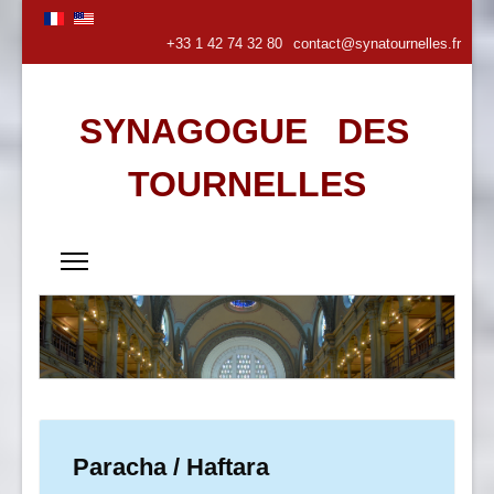
+33 1 42 74 32 80
contact@synatournelles.fr
SYNAGOGUE DES
TOURNELLES
Paracha / Haftara