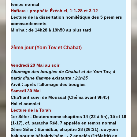
temps normal
Haftara : prophète Ézéchiel, 1:1-28 et 3:12
Lecture de la dissertation homilétique des 5 premiers
commandements
Min'ha
:
de 14h28 à
19h50 au plus tard
2ème jour (Yom Tov et Chabat)
Vendredi 29 Mai au soir
Allumage des bougies de Chabat et de Yom Tov, à
partir d'une flamme existante :
21h25
Arvit :
après l'allumage des bougies
Samedi 30 Mai
Cha'harit suivi de Moussaf
(Chéma avant 9h45)
Hallel complet
Lecture de la Torah
1er Séfer :
Deutéronome chapitres 14 (22 à fin), 15 et 16
(1-17), cf. paracha Réé, 7 appelés en temps normal
2ème Séfer :
Bamidbar, chapitre 28 (26:31), ouvyom
hakipourim béhakriv'hèm.. - 2 appelés (1+Maftir) en