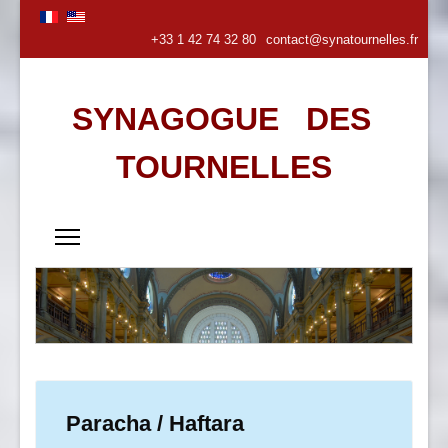
+33 1 42 74 32 80
contact@synatournelles.fr
SYNAGOGUE DES
TOURNELLES
Paracha / Haftara