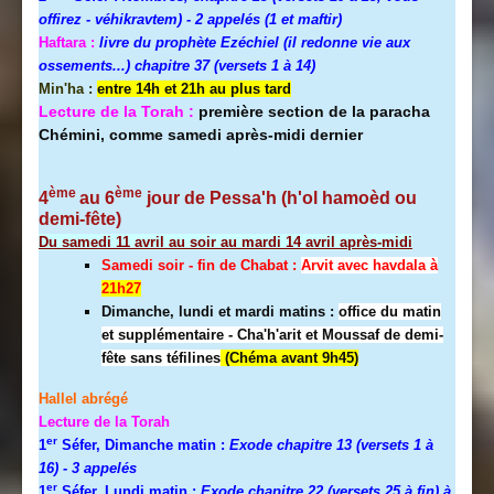
offirez - véhikravtem) - 2 appelés (1 et maftir)
Haftara :
livre du prophète Ezéchiel (il redonne vie aux
ossements...) chapitre 37 (versets 1 à 14)
Min'ha :
entre 14h et 21h au plus tard
Lecture de la Torah :
première section de la paracha
Chémini, comme samedi après-midi dernier
ème
ème
4
au 6
jour de Pessa'h (h'ol hamoèd ou
demi-fête)
Du samedi 11 avril au soir au mardi 14 avril après-midi
Samedi soir - fin de Chabat :
A
rvit avec havdala à
21h27
Dimanche, lundi et mardi matins :
office du matin
et supplémentaire - Cha'h'arit et Moussaf de demi-
fête sans téfilines
(Chéma avant 9h45)
Hallel abrégé
Lecture de la Torah
er
1
Séfer, Dimanche matin :
Exode chapitre 13 (versets 1 à
16)
- 3 appelés
er
1
Séfer, Lundi matin :
Exode chapitre 22 (versets 25 à fin) à