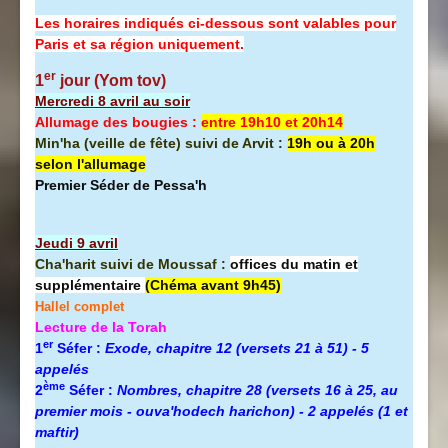
Les horaires indiqués ci-dessous sont valables pour
Paris et sa région uniquement.
er
1
jour (Yom tov)
Mercredi 8 avril au soir
Allumage des bougies :
entre 19h10 et 20h14
Min'ha (veille de fête) suivi de Arvit :
19h ou à 20h
selon l'allumage
Premier Séder de Pessa'h
Jeudi 9 avril
Cha'harit suivi de Moussaf :
offices du matin et
supplémentaire
(Chéma avant 9h45)
Hallel complet
Lecture de la Torah
er
1
Séfer :
Exode, chapitre 12 (versets 21 à 51) - 5
appelés
ème
2
Séfer :
Nombres, chapitre 28 (versets 16 à 25, au
premier mois - ouva'hodech harichon) - 2 appelés (1 et
maftir)