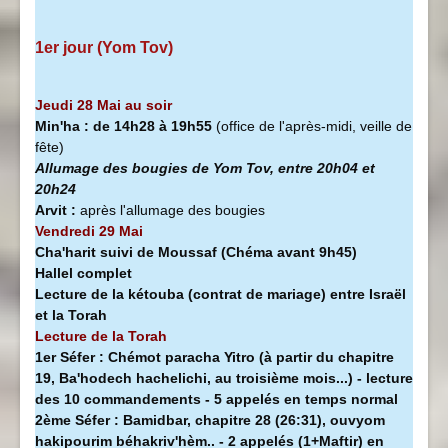
1er jour (Yom Tov)
Jeudi 28 Mai au soir
Min'ha
:
de 14h28 à
19h55
(office de l'après-midi, veille de
fête)
Allumage des bougies de Yom Tov, entre 20h04 et
20h24
Arvit :
après l'allumage des bougies
Vendredi 29 Mai
Cha'harit suivi de Moussaf
(Chéma avant 9h45)
Hallel complet
Lecture de la kétouba (contrat de mariage) entre Israël
et la Torah
Lecture de la Torah
1er Séfer :
Chémot paracha Yitro (à partir du chapitre
19, Ba'hodech hachelichi, au troisième mois...) - lecture
des 10 commandements - 5 appelés en temps normal
2ème Séfer :
Bamidbar, chapitre 28 (26:31), ouvyom
hakipourim béhakriv'hèm.. - 2 appelés (1+Maftir) en