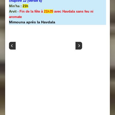
chapitre 12 (verset 6)
Min'ha :
21h
Arvit -
Fin de la fête à
21h35
avec Havdala sans feu ni
aromate
Mimouna après la Havdala
‹
›