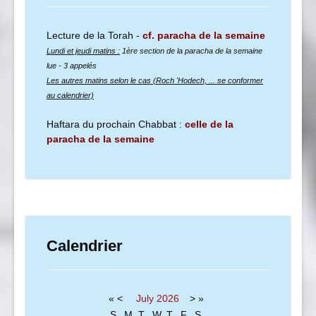
Lecture de la Torah -
cf. paracha de la semaine
Lundi et jeudi matins :
1ère section de la paracha de la semaine
lue
- 3 appelés
Les autres matins selon le cas (Roch 'Hodech, ... se conformer
au calendrier)
Haftara du prochain Chabbat :
celle de la
paracha de la semaine
Calendrier
«
<
July
2026
>
»
S
M
T
W
T
F
S