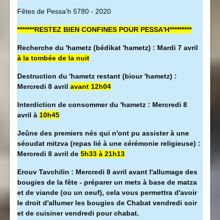
Fêtes de Pessa'h 5780 - 2020
*******RESTEZ BIEN CONFINES POUR PESSA'H*********
Recherche du 'hametz (bédikat 'hametz) : Mardi 7 avril
à la tombée de la nuit
Destruction du 'hametz restant (biour 'hametz) :
Mercredi 8 avril
avant 12h04
Interdiction de consommer du 'hametz : Mercredi 8
avril à
10h45
Jeûne des premiers nés qui n'ont pu assister à une
séoudat mitzva (repas lié à une cérémonie religieuse) :
Mercredi 8 avril de
5h33 à 21h13
Erouv Tavchilin : Mercredi 8 avril avant l'allumage des
bougies de la fête - préparer un mets à base de matza
et de viande (ou un oeuf), cela vous permettra d'avoir
le droit d'allumer les bougies de Chabat vendredi soir
et de cuisiner vendredi pour chabat.