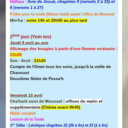
Haftara :
livre de Josué, chapitres 5 (versets 2 à 15) et
6 (versets 1 à 27)
Prière pour la rosée (tikoun hatal) avant l'office de Moussaf
Min'ha :
entre 14h et 20h50 au plus tard
ème
2
jour (Yom tov
)
Jeudi 9 avril au soir
Allumage des bougies à partir d'une flamme existante :
21h20
Soir - Arvit :
21h20
Compte de l'Omer tous les soirs, jusqu'à la veille de
Chavouot
Deuxième Séder de Pessa'h
Vendredi 10 avril
Cha'harit suivi de Moussaf :
offices du matin et
supplémentaire
(Chéma avant 9h45)
Hallel
complet
Lecture de la Torah
er
1
Séfer :
Lévitique chapitres 22 (26 à fin) et 23 (1 à fin)