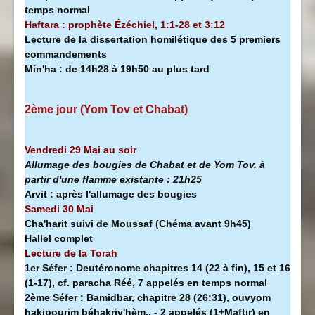
temps normal
Haftara : prophète Ézéchiel, 1:1-28 et 3:12
Lecture de la dissertation homilétique des 5 premiers
commandements
Min'ha
:
de 14h28 à
19h50 au plus tard
2ème jour (Yom Tov et Chabat)
Vendredi 29 Mai au soir
Allumage des bougies de Chabat et de Yom Tov, à
partir d'une flamme existante :
21h25
Arvit :
après l'allumage des bougies
Samedi 30 Mai
Cha'harit suivi de Moussaf
(Chéma avant 9h45)
Hallel complet
Lecture de la Torah
1er Séfer :
Deutéronome chapitres 14 (22 à fin), 15 et 16
(1-17), cf. paracha Réé, 7 appelés en temps normal
2ème Séfer :
Bamidbar, chapitre 28 (26:31), ouvyom
hakipourim béhakriv'hèm.. - 2 appelés (1+Maftir) en