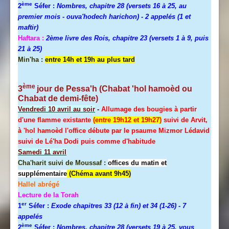
ème
2
Séfer :
Nombres, chapitre 28 (versets 16 à 25, au
premier mois - ouva'hodech harichon) - 2 appelés (1 et
maftir)
Haftara :
2ème livre des Rois, chapitre 23 (versets 1 à 9, puis
21 à 25)
Min'ha :
entre 14h et 19h au plus tard
ème
3
jour de
Pessa'h
(Chabat 'hol hamoèd ou
Chabat de demi-fête)
Vendredi 10 avril au soir
-
Allumage des bougies à partir
d'une flamme existante
(entre 19h12 et 19h27)
suivi de Arvit,
à 'hol hamoèd l'office débute par le psaume Mizmor Lédavid
suivi de Lé'ha Dodi puis comme d'habitude
Samedi 11 avril
Cha'harit suivi de Moussaf :
offices du matin et
supplémentaire
(Chéma avant 9h45)
Hallel
abrégé
Lecture de la Torah
er
1
Séfer :
Exode chapitres 33 (12 à fin) et 34 (1-26)
- 7
appelés
ème
2
Séfer :
Nombres, chapitre 28 (versets 19 à 25, vous