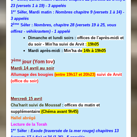
23 (versets 1 à 19)
- 3 appelés
er
1
Séfer, Mardi matin :
Nombres chapitre 9 (versets 1 à 14)
-
3 appelés
ème
2
Séfer :
Nombres, chapitre 28 (versets 19 à 25, vous
offirez - véhikravtem) - 1 appelé
Dimanche et lundi soirs :
offices de l'après-midi et
du soir - Min'ha suivi de Arvit :
19h05
Mardi après-midi :
Min'ha de
14h à 19h05
ème
7
jour (Yom t
ov
)
Mardi 14 avril au soir
Allumage des bougies
(entre 19h17 et 20h23)
suivi de Arvit
(office du soir)
Mercredi
15 avril
Cha'harit suivi de Moussaf :
offices du matin et
supplémentaire
(Chéma avant 9h45)
Hallel abrégé
Lecture de la Torah
er
1
Séfer :
Exode (traversée de la mer rouge) chapitres 13