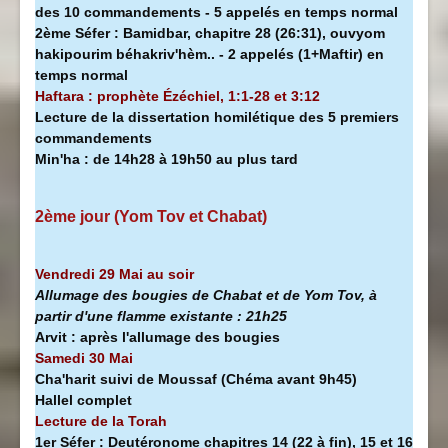
des 10 commandements - 5 appelés en temps normal
2ème Séfer :
Bamidbar, chapitre 28 (26:31), ouvyom
hakipourim béhakriv'hèm.. - 2 appelés (1+Maftir) en
temps normal
Haftara : prophète Ézéchiel, 1:1-28 et 3:12
Lecture de la dissertation homilétique des 5 premiers
commandements
Min'ha
:
de 14h28 à
19h50 au plus tard
2ème jour (Yom Tov et Chabat)
Vendredi 29 Mai au soir
Allumage des bougies de Chabat et de Yom Tov, à
partir d'une flamme existante :
21h25
Arvit :
après l'allumage des bougies
Samedi 30 Mai
Cha'harit suivi de Moussaf
(Chéma avant 9h45)
Hallel complet
Lecture de la Torah
1er Séfer :
Deutéronome chapitres 14 (22 à fin), 15 et 16