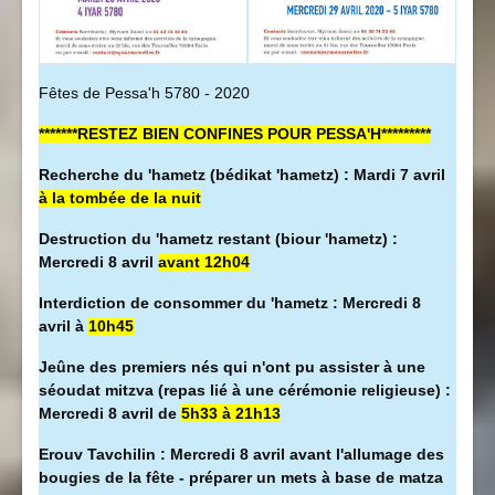
Fêtes de Pessa'h 5780 - 2020
*******RESTEZ BIEN CONFINES POUR PESSA'H*********
Recherche du 'hametz (bédikat 'hametz) : Mardi 7 avril
à la tombée de la nuit
Destruction du 'hametz restant (biour 'hametz) :
Mercredi 8 avril
avant 12h04
Interdiction de consommer du 'hametz : Mercredi 8
avril à
10h45
Jeûne des premiers nés qui n'ont pu assister à une
séoudat mitzva (repas lié à une cérémonie religieuse) :
Mercredi 8 avril de
5h33 à 21h13
Erouv Tavchilin : Mercredi 8 avril avant l'allumage des
bougies de la fête - préparer un mets à base de matza