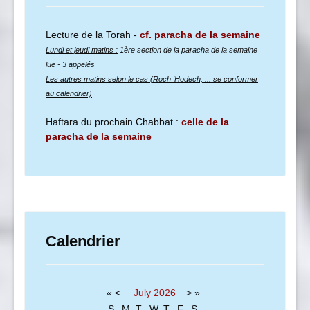
Lecture de la Torah -
cf. paracha de la semaine
Lundi et jeudi matins :
1ère section de la paracha de la semaine
lue
- 3 appelés
Les autres matins selon le cas (Roch 'Hodech, ... se conformer
au calendrier)
Haftara du prochain Chabbat :
celle de la
paracha de la semaine
Calendrier
«
<
July
2026
>
»
S
M
T
W
T
F
S