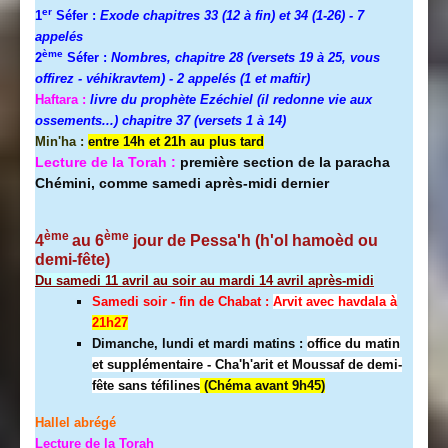
er
1
Séfer :
Exode chapitres 33 (12 à fin) et 34 (1-26)
- 7
appelés
ème
2
Séfer :
Nombres, chapitre 28 (versets 19 à 25, vous
offirez - véhikravtem) - 2 appelés (1 et maftir)
Haftara :
livre du prophète Ezéchiel (il redonne vie aux
ossements...) chapitre 37 (versets 1 à 14)
Min'ha :
entre 14h et 21h au plus tard
Lecture de la Torah :
première section de la paracha
Chémini, comme samedi après-midi dernier
ème
ème
4
au 6
jour de Pessa'h (h'ol hamoèd ou
demi-fête)
Du samedi 11 avril au soir au mardi 14 avril après-midi
Samedi soir - fin de Chabat :
A
rvit avec havdala à
21h27
Dimanche, lundi et mardi matins :
office du matin
et supplémentaire - Cha'h'arit et Moussaf de demi-
fête sans téfilines
(Chéma avant 9h45)
Hallel abrégé
Lecture de la Torah