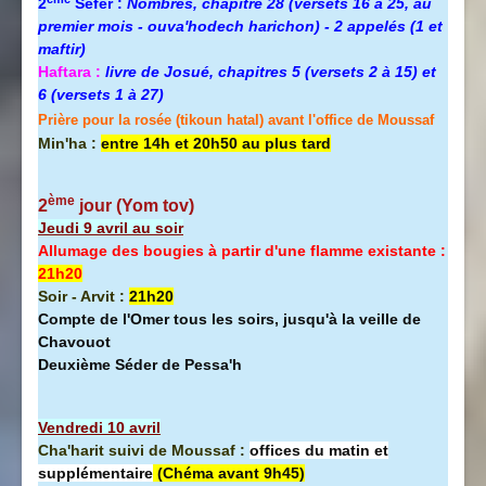
2
Séfer :
Nombres, chapitre 28 (versets 16 à 25, au
premier mois - ouva'hodech harichon) - 2 appelés (1 et
maftir)
Haftara :
livre de Josué, chapitres 5 (versets 2 à 15) et
6 (versets 1 à 27)
Prière pour la rosée (tikoun hatal) avant l'office de Moussaf
Min'ha :
entre 14h et 20h50 au plus tard
ème
2
jour (Yom tov
)
Jeudi 9 avril au soir
Allumage des bougies à partir d'une flamme existante :
21h20
Soir - Arvit :
21h20
Compte de l'Omer tous les soirs, jusqu'à la veille de
Chavouot
Deuxième Séder de Pessa'h
Vendredi 10 avril
Cha'harit suivi de Moussaf :
offices du matin et
supplémentaire
(Chéma avant 9h45)