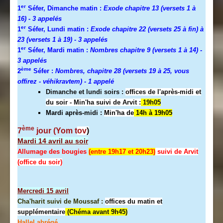
er
1
Séfer, Dimanche matin :
Exode chapitre 13 (versets 1 à
16)
- 3 appelés
er
1
Séfer, Lundi matin :
Exode chapitre 22 (versets 25 à fin) à
23 (versets 1 à 19)
- 3 appelés
er
1
Séfer, Mardi matin :
Nombres chapitre 9 (versets 1 à 14)
-
3 appelés
ème
2
Séfer :
Nombres, chapitre 28 (versets 19 à 25, vous
offirez - véhikravtem) - 1 appelé
Dimanche et lundi soirs :
offices de l'après-midi et
du soir - Min'ha suivi de Arvit :
19h05
Mardi après-midi :
Min'ha de
14h à 19h05
ème
7
jour (Yom t
ov
)
Mardi 14 avril au soir
Allumage des bougies
(entre 19h17 et 20h23)
suivi de Arvit
(office du soir)
Mercredi
15 avril
Cha'harit suivi de Moussaf :
offices du matin et
supplémentaire
(Chéma avant 9h45)
Hallel abrégé