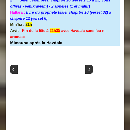
2
Séfer :
Nombres, chapitre 28 (versets 19 à 25, vous
offirez - véhikravtem) - 2 appelés (1 et maftir)
Haftara :
livre du prophète Isaïe, chapitre 10 (verset 32) à
chapitre 12 (verset 6)
Min'ha :
21h
Arvit -
Fin de la fête à
21h35
avec Havdala sans feu ni
aromate
Mimouna après la Havdala
‹
›