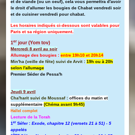
et de viande (ou un oeuf), cela vous permettra d'avoir
le droit d'allumer les bougies de Chabat vendredi soir
et de cuisiner vendredi pour chabat.
Les horaires indiqués ci-dessous sont valables pour
Paris et sa région uniquement.
er
1
jour (Yom tov)
Mercredi 8 avril au soir
Allumage des bougies :
entre 19h10 et 20h14
Min'ha (veille de fête) suivi de Arvit :
19h ou à 20h
selon l'allumage
Premier Séder de Pessa'h
Jeudi 9 avril
Cha'harit suivi de Moussaf :
offices du matin et
supplémentaire
(Chéma avant 9h45)
Hallel complet
Lecture de la Torah
er
1
Séfer :
Exode, chapitre 12 (versets 21 à 51) - 5
appelés
ème