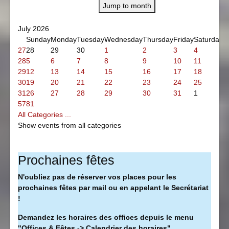
Jump to month
July 2026
Sunday
Monday
Tuesday
Wednesday
Thursday
Friday
Saturday
27
28
29
30
1
2
3
4
28
5
6
7
8
9
10
11
29
12
13
14
15
16
17
18
30
19
20
21
22
23
24
25
31
26
27
28
29
30
31
1
5781
All Categories ...
Show events from all categories
Prochaines fêtes
N'oubliez pas de réserver vos places pour les
prochaines fêtes par mail ou en appelant le Secrétariat
!
Demandez les horaires des offices depuis le menu
"Offices & Fêtes -> Calendrier des horaires".