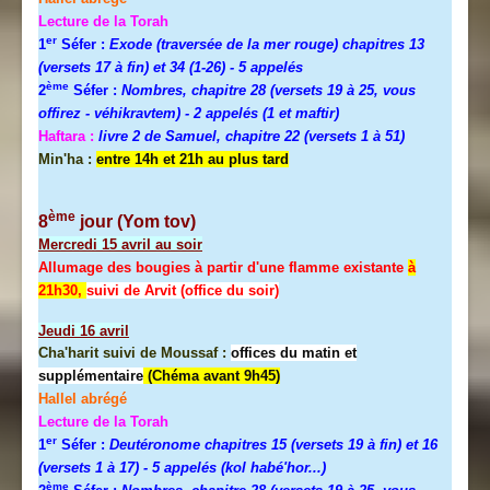
Lecture de la Torah
er
1
Séfer :
Exode (traversée de la mer rouge) chapitres 13
(versets 17 à fin) et 34 (1-26)
- 5 appelés
ème
2
Séfer :
Nombres, chapitre 28 (versets 19 à 25, vous
offirez - véhikravtem) - 2 appelés (1 et maftir)
Haftara :
livre 2 de Samuel, chapitre 22 (versets 1 à 51)
Min'ha :
entre 14h et 21h au plus tard
ème
8
jour (Yom tov)
Mercredi
15 avril au soir
Allumage des bougies à partir d'une flamme existante
à
21h30,
suivi de Arvit (office du soir)
Jeudi
16 avril
Cha'harit suivi de Moussaf :
offices du matin et
supplémentaire
(Chéma avant 9h45)
Hallel abrégé
Lecture de la Torah
er
1
Séfer :
Deutéronome chapitres 15 (versets 19 à fin) et 16
(versets 1 à 17)
- 5 appelés (kol habé'hor...)
ème