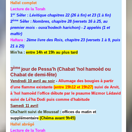
Hallel
complet
Lecture de la Torah
er
1
Séfer :
Lévitique chapitres 22 (26 à fin) et 23 (1 à fin)
ème
2
Séfer :
Nombres, chapitre 28 (versets 16 à 25, au
premier mois - ouva'hodech harichon) - 2 appelés (1 et
maftir)
Haftara :
2ème livre des Rois, chapitre 23 (versets 1 à 9, puis
21 à 25)
Min'ha :
entre 14h et 19h au plus tard
ème
3
jour de
Pessa'h
(Chabat 'hol hamoèd ou
Chabat de demi-fête)
Vendredi 10 avril au soir
-
Allumage des bougies à partir
d'une flamme existante
(entre 19h12 et 19h27)
suivi de Arvit,
à 'hol hamoèd l'office débute par le psaume Mizmor Lédavid
suivi de Lé'ha Dodi puis comme d'habitude
Samedi 11 avril
Cha'harit suivi de Moussaf :
offices du matin et
supplémentaire
(Chéma avant 9h45)
Hallel
abrégé
Lecture de la Torah