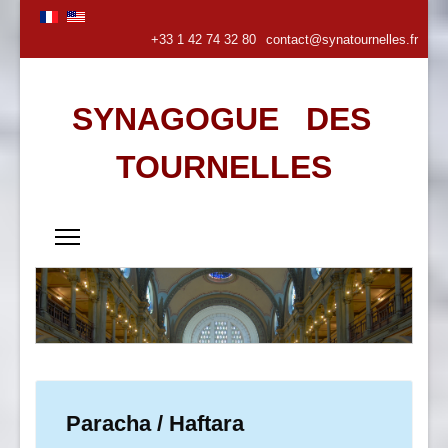
+33 1 42 74 32 80
contact@synatournelles.fr
SYNAGOGUE DES
TOURNELLES
Paracha / Haftara