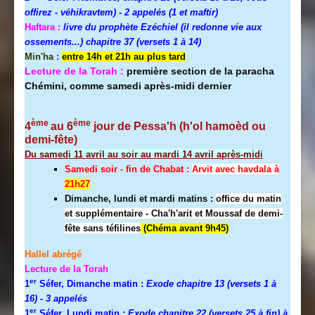
offirez - véhikravtem) - 2 appelés (1 et maftir)
Haftara :
livre du prophète Ezéchiel (il redonne vie aux
ossements...) chapitre 37 (versets 1 à 14)
Min'ha :
entre 14h et 21h au plus tard
Lecture de la Torah :
première section de la paracha
Chémini, comme samedi après-midi dernier
ème
ème
4
au 6
jour de Pessa'h (h'ol hamoèd ou
demi-fête)
Du samedi 11 avril au soir au mardi 14 avril après-midi
Samedi soir - fin de Chabat :
A
rvit avec havdala à
21h27
Dimanche, lundi et mardi matins :
office du matin
et supplémentaire - Cha'h'arit et Moussaf de demi-
fête sans téfilines
(Chéma avant 9h45)
Hallel abrégé
Lecture de la Torah
er
1
Séfer, Dimanche matin :
Exode chapitre 13 (versets 1 à
16)
- 3 appelés
er
1
Séfer, Lundi matin :
Exode chapitre 22 (versets 25 à fin) à