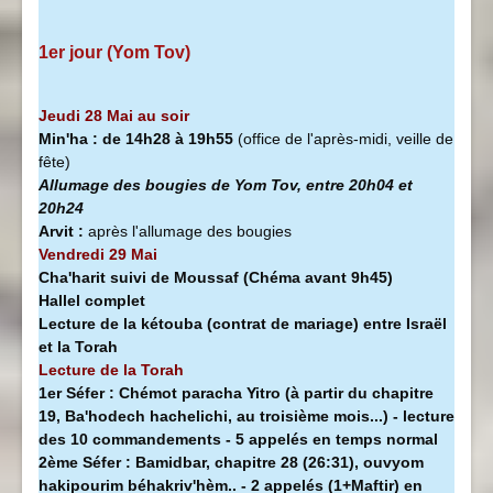
1er jour (Yom Tov)
Jeudi 28 Mai au soir
Min'ha
:
de 14h28 à
19h55
(office de l'après-midi, veille de
fête)
Allumage des bougies de Yom Tov, entre 20h04 et
20h24
Arvit :
après l'allumage des bougies
Vendredi 29 Mai
Cha'harit suivi de Moussaf
(Chéma avant 9h45)
Hallel complet
Lecture de la kétouba (contrat de mariage) entre Israël
et la Torah
Lecture de la Torah
1er Séfer :
Chémot paracha Yitro (à partir du chapitre
19, Ba'hodech hachelichi, au troisième mois...) - lecture
des 10 commandements - 5 appelés en temps normal
2ème Séfer :
Bamidbar, chapitre 28 (26:31), ouvyom
hakipourim béhakriv'hèm.. - 2 appelés (1+Maftir) en