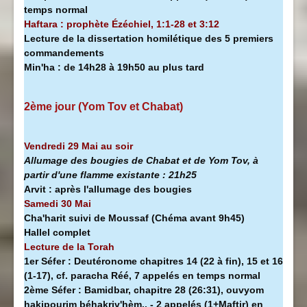
temps normal
Haftara : prophète Ézéchiel, 1:1-28 et 3:12
Lecture de la dissertation homilétique des 5 premiers
commandements
Min'ha
:
de 14h28 à
19h50 au plus tard
2ème jour (Yom Tov et Chabat)
Vendredi 29 Mai au soir
Allumage des bougies de Chabat et de Yom Tov, à
partir d'une flamme existante :
21h25
Arvit :
après l'allumage des bougies
Samedi 30 Mai
Cha'harit suivi de Moussaf
(Chéma avant 9h45)
Hallel complet
Lecture de la Torah
1er Séfer :
Deutéronome chapitres 14 (22 à fin), 15 et 16
(1-17), cf. paracha Réé, 7 appelés en temps normal
2ème Séfer :
Bamidbar, chapitre 28 (26:31), ouvyom
hakipourim béhakriv'hèm.. - 2 appelés (1+Maftir) en