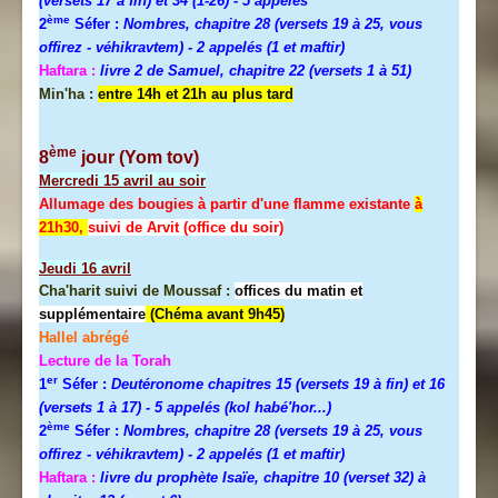
(versets 17 à fin) et 34 (1-26)
- 5 appelés
ème
2
Séfer :
Nombres, chapitre 28 (versets 19 à 25, vous
offirez - véhikravtem) - 2 appelés (1 et maftir)
Haftara :
livre 2 de Samuel, chapitre 22 (versets 1 à 51)
Min'ha :
entre 14h et 21h au plus tard
ème
8
jour (Yom tov)
Mercredi
15 avril au soir
Allumage des bougies à partir d'une flamme existante
à
21h30,
suivi de Arvit (office du soir)
Jeudi
16 avril
Cha'harit suivi de Moussaf :
offices du matin et
supplémentaire
(Chéma avant 9h45)
Hallel abrégé
Lecture de la Torah
er
1
Séfer :
Deutéronome chapitres 15 (versets 19 à fin) et 16
(versets 1 à 17)
- 5 appelés (kol habé'hor...)
ème
2
Séfer :
Nombres, chapitre 28 (versets 19 à 25, vous
offirez - véhikravtem) - 2 appelés (1 et maftir)
Haftara :
livre du prophète Isaïe, chapitre 10 (verset 32) à