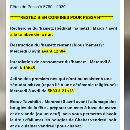
Fêtes de Pessa'h 5780 - 2020
*******RESTEZ BIEN CONFINES POUR PESSA'H*********
Recherche du 'hametz (bédikat 'hametz) : Mardi 7 avril
à la tombée de la nuit
Destruction du 'hametz restant (biour 'hametz) :
Mercredi 8 avril
avant 12h04
Interdiction de consommer du 'hametz : Mercredi 8
avril à
10h45
Jeûne des premiers nés qui n'ont pu assister à une
séoudat mitzva (repas lié à une cérémonie religieuse) :
Mercredi 8 avril de
5h33 à 21h13
Erouv Tavchilin : Mercredi 8 avril avant l'allumage des
bougies de la fête - préparer un mets à base de matza
et de viande (ou un oeuf), cela vous permettra d'avoir
le droit d'allumer les bougies de Chabat vendredi soir
et de cuisiner vendredi pour chabat.