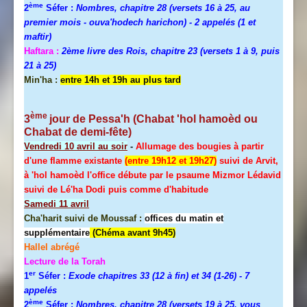
ème
2
Séfer :
Nombres, chapitre 28 (versets 16 à 25, au
premier mois - ouva'hodech harichon) - 2 appelés (1 et
maftir)
Haftara :
2ème livre des Rois, chapitre 23 (versets 1 à 9, puis
21 à 25)
Min'ha :
entre 14h et 19h au plus tard
ème
3
jour de
Pessa'h
(Chabat 'hol hamoèd ou
Chabat de demi-fête)
Vendredi 10 avril au soir
-
Allumage des bougies à partir
d'une flamme existante
(entre 19h12 et 19h27)
suivi de Arvit,
à 'hol hamoèd l'office débute par le psaume Mizmor Lédavid
suivi de Lé'ha Dodi puis comme d'habitude
Samedi 11 avril
Cha'harit suivi de Moussaf :
offices du matin et
supplémentaire
(Chéma avant 9h45)
Hallel
abrégé
Lecture de la Torah
er
1
Séfer :
Exode chapitres 33 (12 à fin) et 34 (1-26)
- 7
appelés
ème
2
Séfer :
Nombres, chapitre 28 (versets 19 à 25, vous