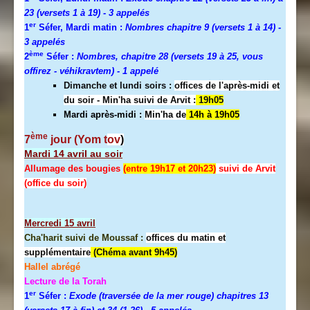
23 (versets 1 à 19)
- 3 appelés
er
1
Séfer, Mardi matin :
Nombres chapitre 9 (versets 1 à 14)
-
3 appelés
ème
2
Séfer :
Nombres, chapitre 28 (versets 19 à 25, vous
offirez - véhikravtem) - 1 appelé
Dimanche et lundi soirs :
offices de l'après-midi et
du soir - Min'ha suivi de Arvit :
19h05
Mardi après-midi :
Min'ha de
14h à 19h05
ème
7
jour (Yom t
ov
)
Mardi 14 avril au soir
Allumage des bougies
(entre 19h17 et 20h23)
suivi de Arvit
(office du soir)
Mercredi
15 avril
Cha'harit suivi de Moussaf :
offices du matin et
supplémentaire
(Chéma avant 9h45)
Hallel abrégé
Lecture de la Torah
er
1
Séfer :
Exode (traversée de la mer rouge) chapitres 13