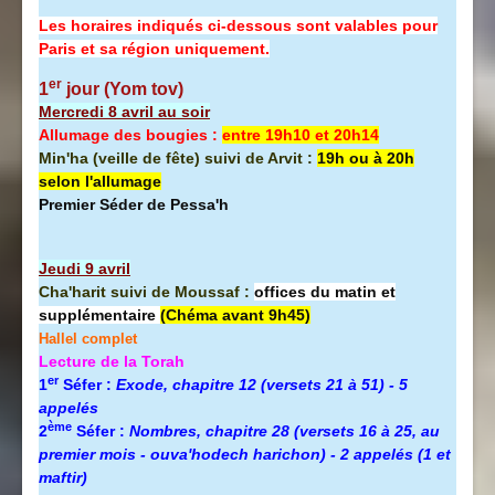
Les horaires indiqués ci-dessous sont valables pour
Paris et sa région uniquement.
er
1
jour (Yom tov)
Mercredi 8 avril au soir
Allumage des bougies :
entre 19h10 et 20h14
Min'ha (veille de fête) suivi de Arvit :
19h ou à 20h
selon l'allumage
Premier Séder de Pessa'h
Jeudi 9 avril
Cha'harit suivi de Moussaf :
offices du matin et
supplémentaire
(Chéma avant 9h45)
Hallel complet
Lecture de la Torah
er
1
Séfer :
Exode, chapitre 12 (versets 21 à 51) - 5
appelés
ème
2
Séfer :
Nombres, chapitre 28 (versets 16 à 25, au
premier mois - ouva'hodech harichon) - 2 appelés (1 et
maftir)