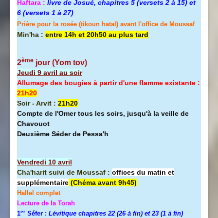
Haftara :
livre de Josué, chapitres 5 (versets 2 à 15) et
6 (versets 1 à 27)
Prière pour la rosée (tikoun hatal) avant l'office de Moussaf
Min'ha :
entre 14h et 20h50 au plus tard
ème
2
jour (Yom tov
)
Jeudi 9 avril au soir
Allumage des bougies à partir d'une flamme existante :
21h20
Soir - Arvit :
21h20
Compte de l'Omer tous les soirs, jusqu'à la veille de
Chavouot
Deuxième Séder de Pessa'h
Vendredi 10 avril
Cha'harit suivi de Moussaf :
offices du matin et
supplémentaire
(Chéma avant 9h45)
Hallel
complet
Lecture de la Torah
er
1
Séfer :
Lévitique chapitres 22 (26 à fin) et 23 (1 à fin)