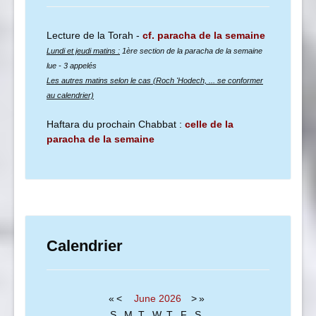
Lecture de la Torah -
cf. paracha de la semaine
Lundi et jeudi matins :
1ère section de la paracha de la semaine
lue
- 3 appelés
Les autres matins selon le cas (Roch 'Hodech, ... se conformer
au calendrier)
Haftara du prochain Chabbat :
celle de la
paracha de la semaine
Calendrier
«
<
June
2026
>
»
S
M
T
W
T
F
S