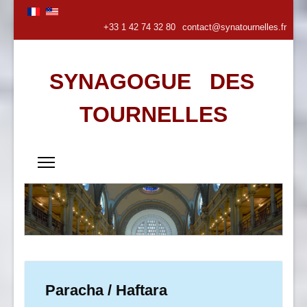
+33 1 42 74 32 80
contact@synatournelles.fr
SYNAGOGUE DES
TOURNELLES
Paracha / Haftara