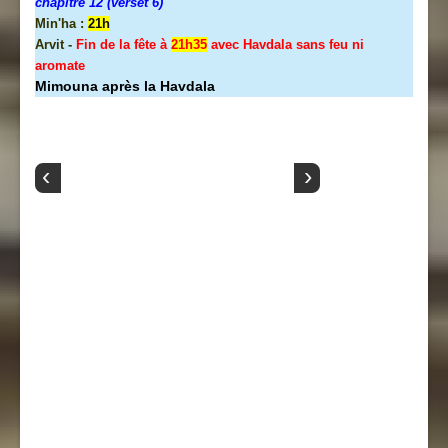
chapitre 12 (verset 6)
Min'ha :
21h
Arvit -
Fin de la fête à
21h35
avec Havdala sans feu ni
aromate
Mimouna après la Havdala
‹
›