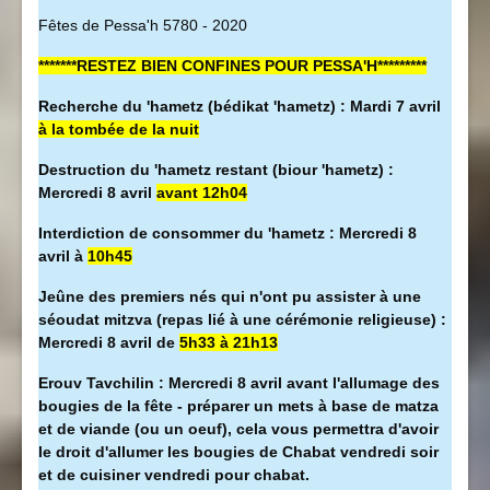
Fêtes de Pessa'h 5780 - 2020
*******RESTEZ BIEN CONFINES POUR PESSA'H*********
Recherche du 'hametz (bédikat 'hametz) : Mardi 7 avril
à la tombée de la nuit
Destruction du 'hametz restant (biour 'hametz) :
Mercredi 8 avril
avant 12h04
Interdiction de consommer du 'hametz : Mercredi 8
avril à
10h45
Jeûne des premiers nés qui n'ont pu assister à une
séoudat mitzva (repas lié à une cérémonie religieuse) :
Mercredi 8 avril de
5h33 à 21h13
Erouv Tavchilin : Mercredi 8 avril avant l'allumage des
bougies de la fête - préparer un mets à base de matza
et de viande (ou un oeuf), cela vous permettra d'avoir
le droit d'allumer les bougies de Chabat vendredi soir
et de cuisiner vendredi pour chabat.