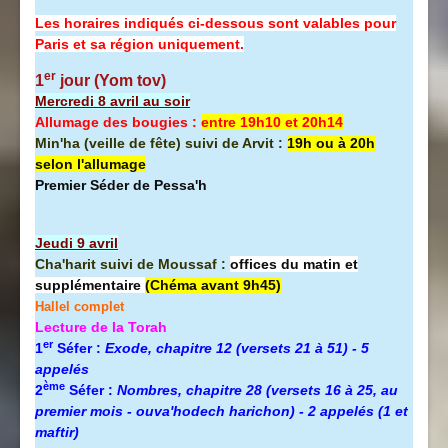
Les horaires indiqués ci-dessous sont valables pour
Paris et sa région uniquement.
er
1
jour (Yom tov)
Mercredi 8 avril au soir
Allumage des bougies :
entre 19h10 et 20h14
Min'ha (veille de fête) suivi de Arvit :
19h ou à 20h
selon l'allumage
Premier Séder de Pessa'h
Jeudi 9 avril
Cha'harit suivi de Moussaf :
offices du matin et
supplémentaire
(Chéma avant 9h45)
Hallel complet
Lecture de la Torah
er
1
Séfer :
Exode, chapitre 12 (versets 21 à 51) - 5
appelés
ème
2
Séfer :
Nombres, chapitre 28 (versets 16 à 25, au
premier mois - ouva'hodech harichon) - 2 appelés (1 et
maftir)