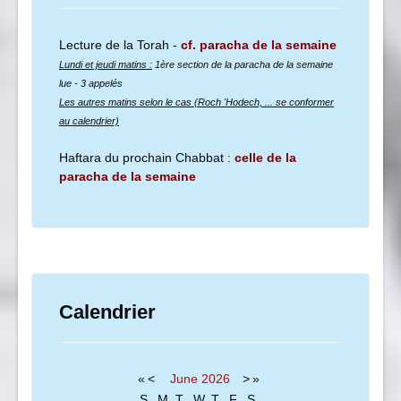
Lecture de la Torah -
cf. paracha de la semaine
Lundi et jeudi matins :
1ère section de la paracha de la semaine
lue
- 3 appelés
Les autres matins selon le cas (Roch 'Hodech, ... se conformer
au calendrier)
Haftara du prochain Chabbat :
celle de la
paracha de la semaine
Calendrier
«
<
June
2026
>
»
S
M
T
W
T
F
S