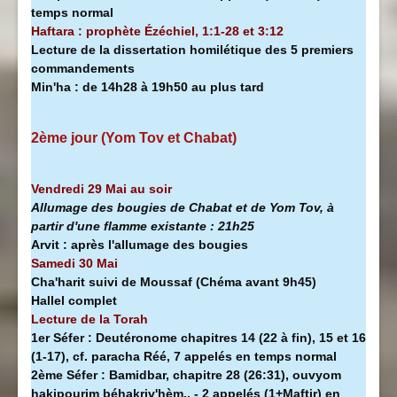
temps normal
Haftara : prophète Ézéchiel, 1:1-28 et 3:12
Lecture de la dissertation homilétique des 5 premiers
commandements
Min'ha
:
de 14h28 à
19h50 au plus tard
2ème jour (Yom Tov et Chabat)
Vendredi 29 Mai au soir
Allumage des bougies de Chabat et de Yom Tov, à
partir d'une flamme existante :
21h25
Arvit :
après l'allumage des bougies
Samedi 30 Mai
Cha'harit suivi de Moussaf
(Chéma avant 9h45)
Hallel complet
Lecture de la Torah
1er Séfer :
Deutéronome chapitres 14 (22 à fin), 15 et 16
(1-17), cf. paracha Réé, 7 appelés en temps normal
2ème Séfer :
Bamidbar, chapitre 28 (26:31), ouvyom
hakipourim béhakriv'hèm.. - 2 appelés (1+Maftir) en