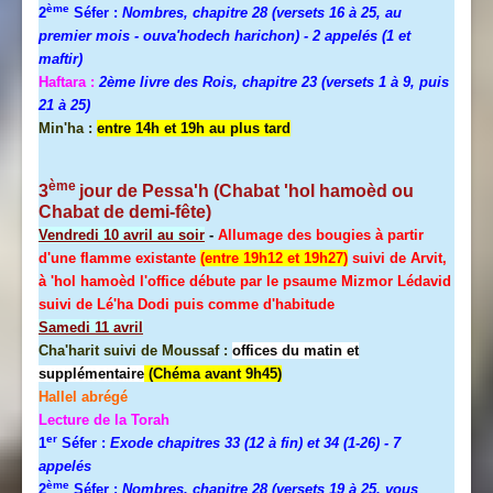
ème
2
Séfer :
Nombres, chapitre 28 (versets 16 à 25, au
premier mois - ouva'hodech harichon) - 2 appelés (1 et
maftir)
Haftara :
2ème livre des Rois, chapitre 23 (versets 1 à 9, puis
21 à 25)
Min'ha :
entre 14h et 19h au plus tard
ème
3
jour de
Pessa'h
(Chabat 'hol hamoèd ou
Chabat de demi-fête)
Vendredi 10 avril au soir
-
Allumage des bougies à partir
d'une flamme existante
(entre 19h12 et 19h27)
suivi de Arvit,
à 'hol hamoèd l'office débute par le psaume Mizmor Lédavid
suivi de Lé'ha Dodi puis comme d'habitude
Samedi 11 avril
Cha'harit suivi de Moussaf :
offices du matin et
supplémentaire
(Chéma avant 9h45)
Hallel
abrégé
Lecture de la Torah
er
1
Séfer :
Exode chapitres 33 (12 à fin) et 34 (1-26)
- 7
appelés
ème
2
Séfer :
Nombres, chapitre 28 (versets 19 à 25, vous