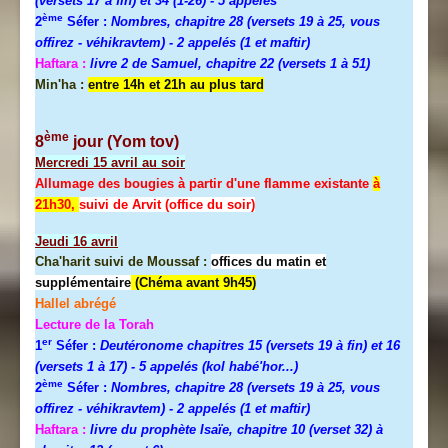
(versets 17 à fin) et 34 (1-26)
- 5 appelés
ème
2
Séfer :
Nombres, chapitre 28 (versets 19 à 25, vous
offirez - véhikravtem) - 2 appelés (1 et maftir)
Haftara :
livre 2 de Samuel, chapitre 22 (versets 1 à 51)
Min'ha :
entre 14h et 21h au plus tard
ème
8
jour (Yom tov)
Mercredi
15 avril au soir
Allumage des bougies à partir d'une flamme existante
à
21h30,
suivi de Arvit (office du soir)
Jeudi
16 avril
Cha'harit suivi de Moussaf :
offices du matin et
supplémentaire
(Chéma avant 9h45)
Hallel abrégé
Lecture de la Torah
er
1
Séfer :
Deutéronome chapitres 15 (versets 19 à fin) et 16
(versets 1 à 17)
- 5 appelés (kol habé'hor...)
ème
2
Séfer :
Nombres, chapitre 28 (versets 19 à 25, vous
offirez - véhikravtem) - 2 appelés (1 et maftir)
Haftara :
livre du prophète Isaïe, chapitre 10 (verset 32) à