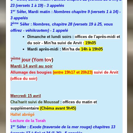
23 (versets 1 à 19)
- 3 appelés
er
1
Séfer, Mardi matin :
Nombres chapitre 9 (versets 1 à 14)
-
3 appelés
ème
2
Séfer :
Nombres, chapitre 28 (versets 19 à 25, vous
offirez - véhikravtem) - 1 appelé
Dimanche et lundi soirs :
offices de l'après-midi et
du soir - Min'ha suivi de Arvit :
19h05
Mardi après-midi :
Min'ha de
14h à 19h05
ème
7
jour (Yom t
ov
)
Mardi 14 avril au soir
Allumage des bougies
(entre 19h17 et 20h23)
suivi de Arvit
(office du soir)
Mercredi
15 avril
Cha'harit suivi de Moussaf :
offices du matin et
supplémentaire
(Chéma avant 9h45)
Hallel abrégé
Lecture de la Torah
er
1
Séfer :
Exode (traversée de la mer rouge) chapitres 13