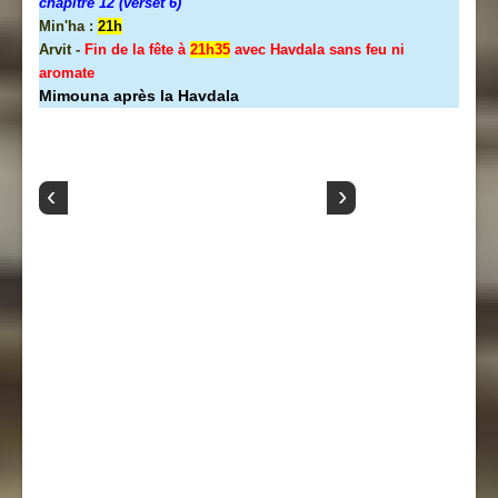
chapitre 12 (verset 6)
Min'ha :
21h
Arvit -
Fin de la fête à
21h35
avec Havdala sans feu ni
aromate
Mimouna après la Havdala
‹
›