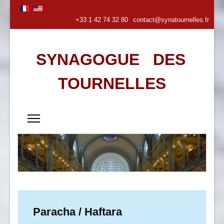
+33 1 42 74 32 80
contact@synatournelles.fr
SYNAGOGUE DES
TOURNELLES
Paracha / Haftara