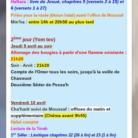
Haftara :
livre de Josué, chapitres 5 (versets 2 à 15) et
6 (versets 1 à 27)
Prière pour la rosée (tikoun hatal) avant l'office de Moussaf
Min'ha :
entre 14h et 20h50 au plus tard
ème
2
jour (Yom tov
)
Jeudi 9 avril au soir
Allumage des bougies à partir d'une flamme existante :
21h20
Soir - Arvit :
21h20
Compte de l'Omer tous les soirs, jusqu'à la veille de
Chavouot
Deuxième Séder de Pessa'h
Vendredi 10 avril
Cha'harit suivi de Moussaf :
offices du matin et
supplémentaire
(Chéma avant 9h45)
Hallel
complet
Lecture de la Torah
er
1
Séfer :
Lévitique chapitres 22 (26 à fin) et 23 (1 à fin)