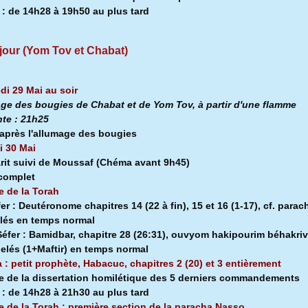
a
:
de 14h28 à
19h50 au plus tard
jour (Yom Tov et Chabat)
di 29 Mai au soir
ge des bougies de Chabat et de Yom Tov, à partir d'une flamme
nte :
21h25
après l'allumage des bougies
 30 Mai
rit suivi de Moussaf
(Chéma avant 9h45)
 complet
e de la Torah
fer :
Deutéronome chapitres 14 (22 à fin), 15 et 16 (1-17), cf. parac
lés en temps normal
éfer :
Bamidbar, chapitre 28 (26:31), ouvyom hakipourim béhakriv
pelés (1+Maftir) en temps normal
a : petit prophète, Habacuc, chapitres 2 (20) et 3 entièrement
e de la dissertation homilétique des 5 derniers commandements
a
:
de 14h28 à
21h30 au plus tard
e de la Torah : première section de la
paracha Nasso