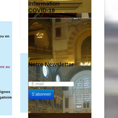
Information
COVID-19
 ou en
Notre Newsletter
bre au
signes
gatoire