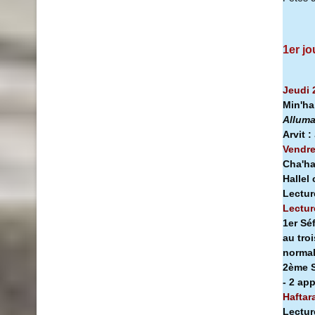
1er jo
Jeudi 
Min'h
Alluma
Arvit :
Vendre
Cha'ha
Hallel
Lectur
Lectur
1er Sé
au tro
norma
2ème S
- 2 ap
Haftar
Lectur