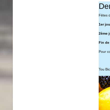
De
Fêtes 
1er jo
2ème j
Fin de
Pour co
Tou Bi