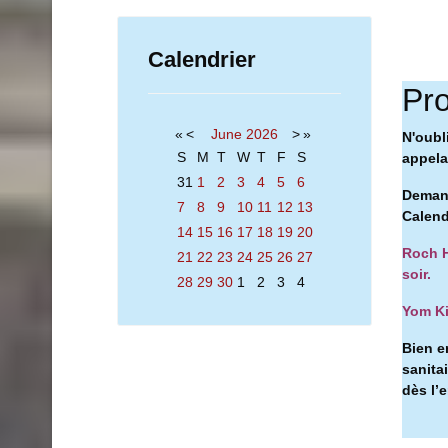
Calendrier
Pro
«
<
June
2026
>
»
N'oubl
S
M
T
W
T
F
S
appelan
31
1
2
3
4
5
6
Demand
7
8
9
10
11
12
13
Calend
14
15
16
17
18
19
20
Roch H
21
22
23
24
25
26
27
soir.
28
29
30
1
2
3
4
Yom Ki
Bien e
sanita
dès l’