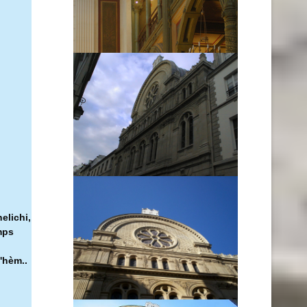
elichi,
mps
'hèm..