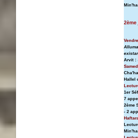
Min'h
2ème 
Vendre
Alluma
exista
Arvit :
Samedi
Cha'ha
Hallel
Lectur
1er Sé
7 appe
2ème S
- 2 ap
Haftar
Lectur
Min'h
Lectur