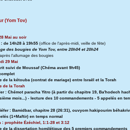
ur (Yom Tov)
28 Mai au soir
a
:
de 14h28 à
19h55
(office de l'après-midi, veille de fête)
ge des bougies de Yom Tov, entre 20h04 et 20h24
après l'allumage des bougies
di 29 Mai
rit suivi de Moussaf
(Chéma avant 9h45)
 complet
e de la kétouba (contrat de mariage) entre Israël et la Torah
e de la Torah
fer :
Chémot paracha Yitro (à partir du chapitre 19, Ba'hodech hach
isième mois...) - lecture des 10 commandements - 5 appelés en te
l
éfer :
Bamidbar, chapitre 28 (26:31), ouvyom hakipourim béhakriv
pelés (1+Maftir) en temps normal
a : prophète Ézéchiel, 1:1-28 et 3:12
e de la dissertation homilétique des 5 premiers commandements