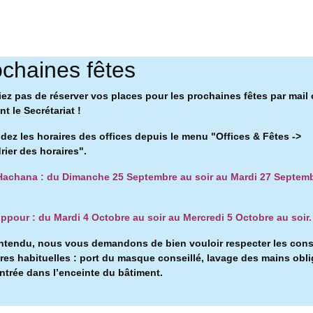
chaines fêtes
iez pas de réserver vos places pour les prochaines fêtes par mail
t le Secrétariat !
ez les horaires des offices depuis le menu "Offices & Fêtes ->
rier des horaires".
achana : du Dimanche 25 Septembre au soir au Mardi 27 Septem
ppour : du Mardi 4 Octobre au soir au Mercredi 5 Octobre au soir.
ntendu, nous vous demandons de bien vouloir respecter les con
ires habituelles : port du masque conseillé, l
avage des mains obli
entrée dans l’enceinte du bâtiment.