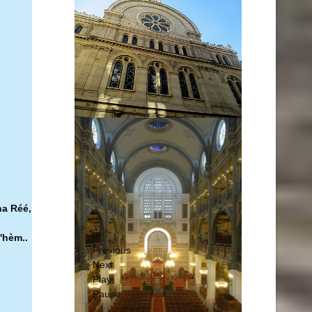
ha Réé,
'hèm..